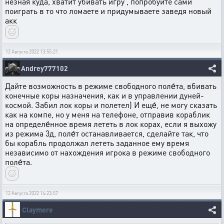
незная куда, хватит убивать игру , попробуйте сами
поиграть в то что ломаете и придумываете заведя новый
акк
12 Августа 2022 13:55:21
Andrey777102
Дайте возможность в режиме свободного поле́та, вбивать
конечные коры назначения, как и в управлении дуней-
космой. Забил лок коры и полетел) И еще́, не могу сказать
как на компе, но у меня на телефоне, отправив кораблик
на определе́нное время лететь в лок корах, если я выхожу
из режима 3д, поле́т останавливается, сделайте так, что
бы корабль продолжал лететь заданное ему время
независимо от нахождения игрока в режиме свободного
поле́та.
12 Августа 2022 14:23:57
Claymore