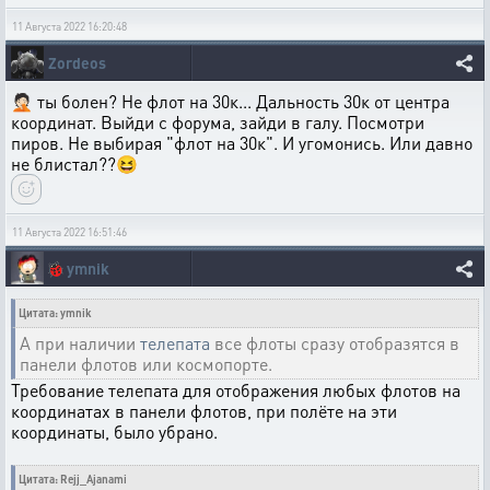
11 Августа 2022 16:20:48
Zordeos
🤦🏻 ты болен? Не флот на 30к... Дальность 30к от центра
координат. Выйди с форума, зайди в галу. Посмотри
пиров. Не выбирая "флот на 30к". И угомонись. Или давно
не блистал??😆
11 Августа 2022 16:51:46
🐞
ymnik
Цитата: ymnik
А при наличии
телепата
все флоты сразу отобразятся в
панели флотов или космопорте.
Требование телепата для отображения любых флотов на
координатах в панели флотов, при полёте на эти
координаты, было убрано.
Цитата: Rejj_Ajanami