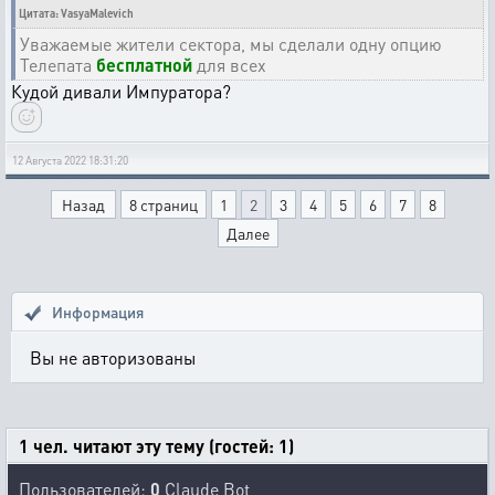
Цитата: VasyaMalevich
Уважаемые жители сектора, мы сделали одну опцию
Телепата
бесплатной
для всех
Кудой дивали Импуратора?
12 Августа 2022 18:31:20
Назад
8 страниц
1
2
3
4
5
6
7
8
Далее
Информация
Вы не авторизованы
1 чел. читают эту тему (гостей: 1)
Пользователей:
0
Claude Bot