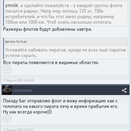
ymnik
, а сделайте пожалуйста - у каждой группы флота
писался радиус. Напр мер летишь 125 зс, 100к
истребителей, и что бы этот имел радиус например
100км или 1000 км. Чтоб знать насколько отлетать
Размеры флотов будут добавлены завтра.
Цитата: YuriLaz
Успевайте набивать пиратов, вроде не всех ещё пиратов
успели скрыть.
Все пираты появляются в видимых областях.
11 Августа 2022 18:49:00
cheldobek
Походу баг отправляю флот и вижу информацию как с
телепата на какого пирата лечу и время прибытия его.
Ну как всегда короче)))
11 Августа 2022 19:53:51