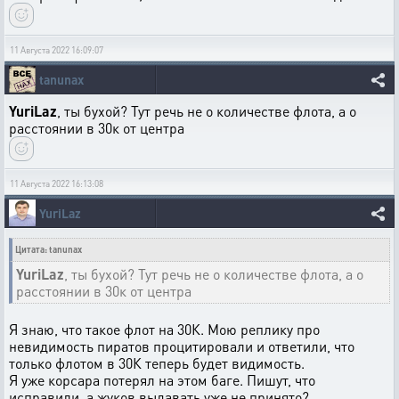
11 Августа 2022 16:09:07
tanunax
YuriLaz
, ты бухой? Тут речь не о количестве флота, а о
расстоянии в 30к от центра
11 Августа 2022 16:13:08
YuriLaz
Цитата: tanunax
YuriLaz
, ты бухой? Тут речь не о количестве флота, а о
расстоянии в 30к от центра
Я знаю, что такое флот на 30К. Мою реплику про
невидимость пиратов процитировали и ответили, что
только флотом в 30К теперь будет видимость.
Я уже корсара потерял на этом баге. Пишут, что
исправили, а жуков выдавать уже не принято?