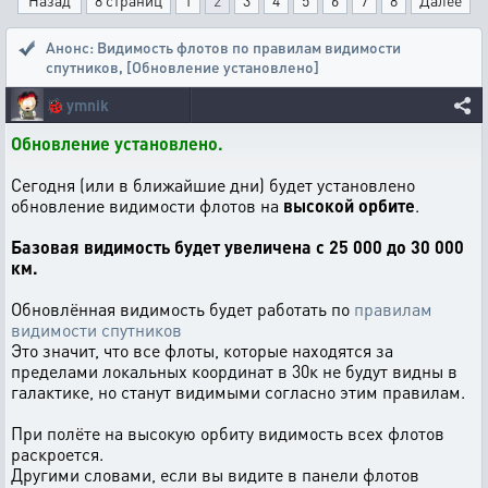
Назад
8 страниц
1
2
3
4
5
6
7
8
Далее
Анонс: Видимость флотов по правилам видимости
спутников
,
[Обновление установлено]
🐞
ymnik
Обновление установлено.
Сегодня (или в ближайшие дни) будет установлено
обновление видимости флотов на
высокой орбите
.
Базовая видимость будет увеличена с 25 000 до 30 000
км.
Обновлённая видимость будет работать по
правилам
видимости спутников
Это значит, что все флоты, которые находятся за
пределами локальных координат в 30к не будут видны в
галактике, но станут видимыми согласно этим правилам.
При полёте на высокую орбиту видимость всех флотов
раскроется.
Другими словами, если вы видите в панели флотов