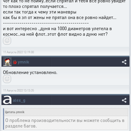
чот как то не пойму..если спрятал и тебя все ровно увидят
то плохо спрятал получается...
если так тогда к чему эти маневры
как бы я зп от жены не прятал она все ровно найдет...
------------------------------------------
и вот интересно .,дуня на 1000 диаметров улетела в
космос..на ней флот..этот флот видно а дуню нет?
11 Августа 2022 12:19:00
🐞
ymnik
Обновление установлено.
11 Августа 2022 13:13:35
alex_g
Цитата: ymnik
О проблема производительности вы можете сообщить в
разделе багов.