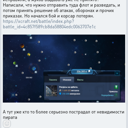
Написали, что нужно отправить туда флот и разведать, и
потом принять решение об атаках, оборонах и прочих
приказах. Но начался бой и корсар потерян.
https://xcraft.net/battle/index.php?
battle_id=4c857f589cb8da58804edc0063707e1c
А тут уже кто то более серьезно пострадал от невидимости
пирата