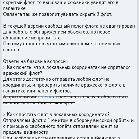
скрытый флот, то вы и ваши союзники увидят его в
галактике.
Фаланга так же позволит увидеть скрытый флот.
В текущей версии свободный полёт флота не адаптирован
для работы с обнаружением объектов, но новое
обновление исправит это.
Поэтому станет возможным поиск комет с помощью
флотов.
Ответы на базовые вопросы:
> Как понять, что в локальных координатах не спрятался
вражеский флот?
Для этого достаточно отправить любой флот на
координаты, и проверить наличие вражеского флота в
галактике или панели флотов.
А при наличии
телепата
все флоты сразу отобразятся в
панели флотов или космопорте.
> Как спрятать флот в локальных координатах?
Отправляем флот с 1 юнитом в оборону высокой орбиты и
с помощью свободного полёта отправляем юнит за
пределы видимости.
При необходимости отправляем оставшийся флот в