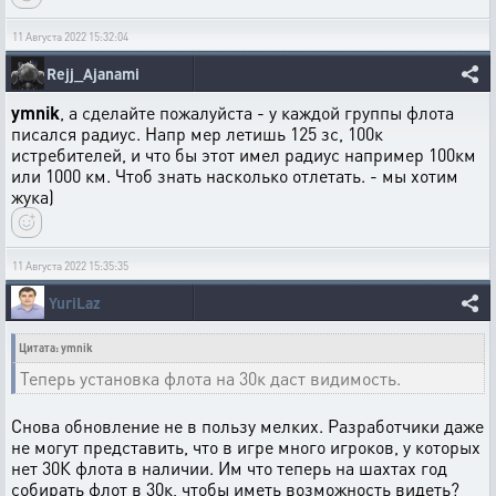
11 Августа 2022 15:32:04
Rejj_Ajanami
ymnik
, а сделайте пожалуйста - у каждой группы флота
писался радиус. Напр мер летишь 125 зс, 100к
истребителей, и что бы этот имел радиус например 100км
или 1000 км. Чтоб знать насколько отлетать. - мы хотим
жука)
11 Августа 2022 15:35:35
YuriLaz
Цитата: ymnik
Теперь установка флота на 30к даст видимость.
Снова обновление не в пользу мелких. Разработчики даже
не могут представить, что в игре много игроков, у которых
нет 30К флота в наличии. Им что теперь на шахтах год
собирать флот в 30к, чтобы иметь возможность видеть?