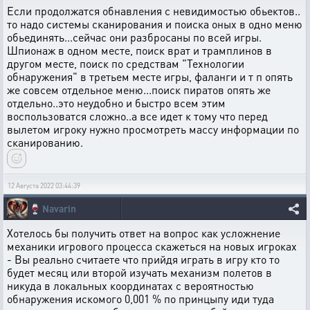
Если продолжатся обнавления с невидимостью обьектов..
то надо системы сканирования и поиска оных в одно меню
обьединять...сейчас они разбросаны по всей игры.
Шпионаж в одном месте, поиск врат и трамплинов в
другом месте, поиск по средствам "Технологии
обнаружения" в третьем месте игры, фаланги и т п опять
же совсем отдельное меню...поиск пиратов опять же
отдельно..это неудобно и быстро всем этим
воспользоватся сложно..а все идет к тому что перед
вылетом игроку нужно просмотреть массу информации по
сканированию.
12 Августа 2022 03:44:39
🍷
Navarin
Хотелось бы получить ответ на вопрос как усложнение
механики игрового процесса скажеться на новых игроках
- Вы реально считаете что прийдя играть в игру кто то
будет месяц или второй изучать механизм полетов в
никуда в локальных координатах с вероятностью
обнаружения искомого 0,001 % по принцыпу иди туда