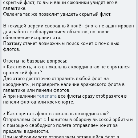
скрытый флот, то вы и ваши союзники увидят его в
галактике.
Фаланга так же позволит увидеть скрытый флот.
В текущей версии свободный полёт флота не адаптирован
для работы с обнаружением объектов, но новое
обновление исправит это.
Поэтому станет возможным поиск комет с помощью
флотов.
Ответы на базовые вопросы:
> Как понять, что в локальных координатах не спрятался
вражеский флот?
Для этого достаточно отправить любой флот на
координаты, и проверить наличие вражеского флота в
галактике или панели флотов.
А при наличии
телепата
все флоты сразу отобразятся в
панели флотов или космопорте.
> Как спрятать флот в локальных координатах?
Отправляем флот с 1 юнитом в оборону высокой орбиты и
с помощью свободного полёта отправляем юнит за
пределы видимости.
При необходимости отправляем оставшийся флот в