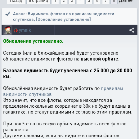
Назад
8 страниц
1
2
3
4
5
6
7
8
Анонс: Видимость флотов по правилам видимости
спутников
,
[Обновление установлено]
🐞
ymnik
Обновление установлено.
Сегодня (или в ближайшие дни) будет установлено
обновление видимости флотов на
высокой орбите
.
Базовая видимость будет увеличена с 25 000 до 30 000
км.
Обновлённая видимость будет работать по
правилам
видимости спутников
Это значит, что все флоты, которые находятся за
пределами локальных координат в 30к не будут видны в
галактике, но станут видимыми согласно этим правилам.
При полёте на высокую орбиту видимость всех флотов
раскроется.
Другими словами, если вы видите в панели флотов