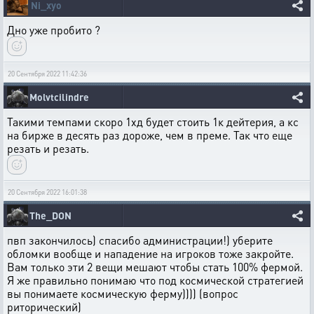
Ni_xyo
Дно уже пробито ?
20 Сентября 2022 11:42:36
Molvtcilindre
Такими темпами скоро 1хд будет стоить 1к дейтерия, а кс
на бирже в десять раз дороже, чем в преме. Так что еще
резать и резать.
20 Сентября 2022 16:01:38
The_DON
пвп закончилось) спасибо администрации!) уберите
обломки вообще и нападение на игроков тоже закройте.
Вам только эти 2 вещи мешают чтобы стать 100% фермой.
Я же правильно понимаю что под космической стратегией
вы понимаете космическую ферму)))) (вопрос
риторический)