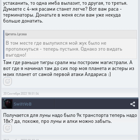
устаканить, то одна имба вылазит, то другая, то третья.
Думаете с 4-мя расами станет легче? Вот вам раса -
терминаторы. Донатьте в меня если вам уже некуда
больше донатить.
Цитата: Lycosa
В том месте где вылупился мой жук было не
протолкнуться - теперь пустыня. Однако это видать
выгодно!
Там где раньше тигры срали мы построим магистрали. А
вот где я начинал там до сих пор моя планета и астеры из
моих планет от самой первой атаки Алдариса :)
20 Сентября 2022 18:51:54
SwiftVoB
Получается для луны надо было 9к транспорта теперь надо
18к? да, похоже, про луны и алки можно забыть.