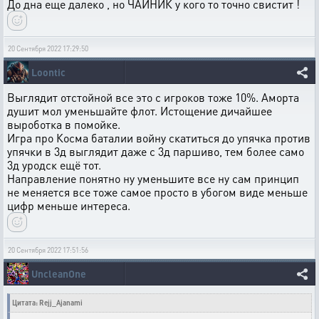
До дна еще далеко , но ЧАЙНИК у кого то точно свистит !
20 Сентября 2022 17:29:50
Loontic
Выглядит отстойной все это с игроков тоже 10%. Аморта
душит мол уменьшайте флот. Истощение дичайшее
выроботка в помойке.
Игра про Косма баталии войну скатиться до упячка против
упячки в 3д выглядит даже с 3д паршиво, тем более само
3д уродск ещё тот.
Направление понятно ну уменьшите все ну сам принцип
не меняется все тоже самое просто в убогом виде меньше
цифр меньше интереса.
20 Сентября 2022 17:51:56
UncleanOne
Цитата: Rejj_Ajanami