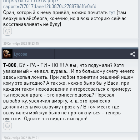
https://xcraft.ru/rw.php?
raport=7f7017daee12b3870c2788786ffe0afd
Срач, который к нему привёл, можно почитать
тут
(там
верхушка айсберга, конечно, но я всю историю сейчас
восстанавливать не буду)
20 Сентября 2022 18:33:15
Lycosa
T-800
, БУ - РА - ТИ - НО !!! А вы , что подумали? Хотя
уважаемый - не вкл. дурака... И по большому счету нечего
здесь копья ломать. При любом принятии решений ищем
кому это выгодно? А так же ,можно было бы у Васи, при
каждом таком нововведении интересоваться к примеру:
ты порезал врата - это принесло доход? Порезал
выработку, увеличил аморту, и. д. это принесло
дополнительную выручку проэкту? В том месте где
вылупился мой жук было не протолкнуться - теперь
пустыня. Однако это видать выгодно!
20 Сентября 2022 18:39:21