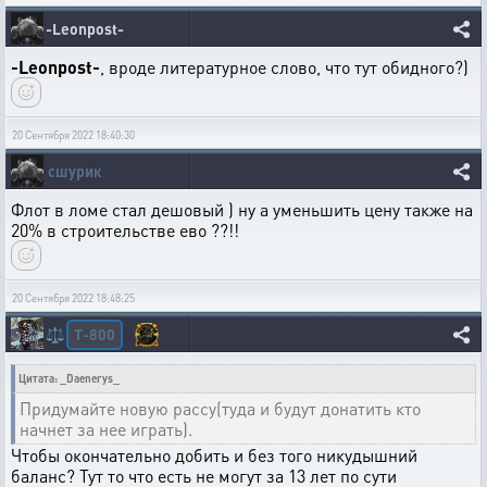
-Leonpost-
-Leonpost-
, вроде литературное слово, что тут обидного?)
20 Сентября 2022 18:40:30
сшурик
Флот в ломе стал дешовый ) ну а уменьшить цену также на
20% в строительстве ево ??!!
20 Сентября 2022 18:48:25
T-800
⚖️
Цитата: _Daenerys_
Придумайте новую рассу(туда и будут донатить кто
начнет за нее играть).
Чтобы окончательно добить и без того никудышний
баланс? Тут то что есть не могут за 13 лет по сути