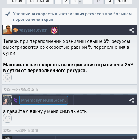
Назад
13 страниц
1
2
3
11
12
13
Далее
Увеличена скорость выветривания ресурсов при большом
переполнении хран
🎨
VasyaMalevich
Теперь при переполнении хранилищ свыше 5% ресурсы
выветриваются со скоростью равной % переполнения в
сутки.
Максимальная скорость выветривания ограничена 25%
в сутки от переполненного ресурса.
22 Сентября 2014 09:46:14
MnemosyneKsailocent
⚕️
а давайте я вякну у меня симуль есть
23 Сентября 2014 17:20:38