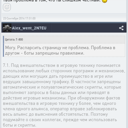
23 Сентября 2014 17:51:00
Alex_went_2N7EU
Цитата: T-800
Могу. Распарсить страницу не проблема. Проблема в
другом - боты запрещены правилами.
7.1. Под вмешательством в игровую технику понимается
использование любых сторонних программ и механизмов,
дающих или могущих дать преимущество в игре или
ведущих завышенному трафику. В частности запрещены
автоматические и полуавтоматические скрипты, которые
выполняют запросы в базы данных или приводят в
действие игровые механизмы. При обнаружении фактов
вмешательства в игровую технику у более, чем одного
члена одного альянса, оператор вправе заблокировать
весь альянс до выяснения обстоятельств. Поэтому
подумайте о своих коллегах, прежде чем использовать
боты и скрипты.