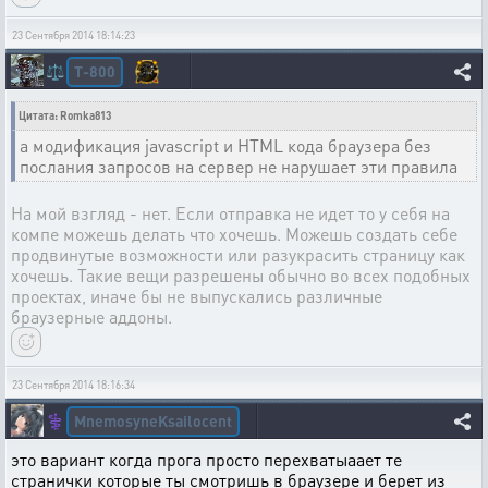
23 Сентября 2014 18:14:23
T-800
⚖️
Цитата: Romka813
а модификация javascript и HTML кода браузера без
послания запросов на сервер не нарушает эти правила
На мой взгляд - нет. Если отправка не идет то у себя на
компе можешь делать что хочешь. Можешь создать себе
продвинутые возможности или разукрасить страницу как
хочешь. Такие вещи разрешены обычно во всех подобных
проектах, иначе бы не выпускались различные
браузерные аддоны.
23 Сентября 2014 18:16:34
MnemosyneKsailocent
⚕️
это вариант когда прога просто перехватыаает те
странички которые ты смотришь в браузере и берет из