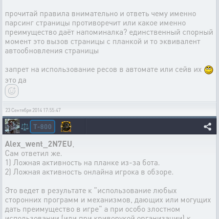
прочитай правила внимательно и ответь чему именно
парсинг страницы противоречит или какое именно
преимущество даёт напоминалка? единственный спорный
момент это вызов страницы с планкой и то эквивалент
автообновления страницы
запрет на использование ресов в автомате или сейв их
это да
23 Сентября 2014 17:55:47
T-800
⚖️
Alex_went_2N7EU
,
Сам ответил же.
1) Ложная активность на планке из-за бота.
2) Ложная активность онлайна игрока в обзоре.
Это ведет в результате к "использование любых
сторонних программ и механизмов, дающих или могущих
дать преимущество в игре" а при особо злостном
использовании (или при криворукой организации) к