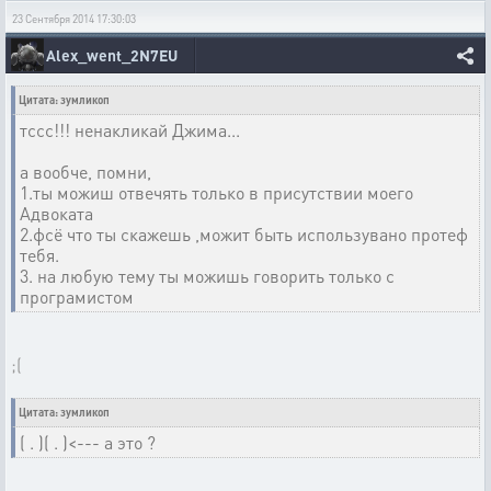
23 Сентября 2014 17:30:03
Alex_went_2N7EU
Цитата: зумликоп
тссс!!! ненакликай Джима...
а вообче, помни,
1.ты можиш отвечять только в присутствии моего
Адвоката
2.фсё что ты скажешь ,можит быть использувано протеф
тебя.
3. на любую тему ты можишь говорить только с
програмистом
;(
Цитата: зумликоп
( . )( . )<--- а это ?