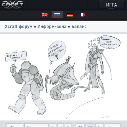
ИГРА
Xcraft форум
»
Информ-зона
»
Баланс
...