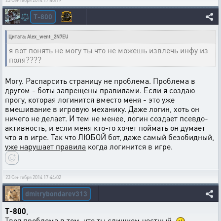
23 Сентября 2014 17:40:19
T-800
⚖️
Цитата: Alex_went_2N7EU
я вот понять не могу ты что не можешь извлечь инфу из
поля????
Могу. Распарсить страницу не проблема. Проблема в
другом - боты запрещены правилами. Если я создаю
прогу, которая логинится вместо меня - это уже
вмешивание в игровую механику. Даже логин, хоть он
ничего не делает. И тем не менее, логин создает псевдо-
активность, и если меня кто-то хочет поймать он думает
что я в игре. Так что ЛЮБОЙ бот, даже самый безобидный,
уже нарушает правила
когда логинится в игре.
23 Сентября 2014 17:44:02
dmitrybondarev313
T-800
,
Твоя проблема в том, что ты слишком честный.