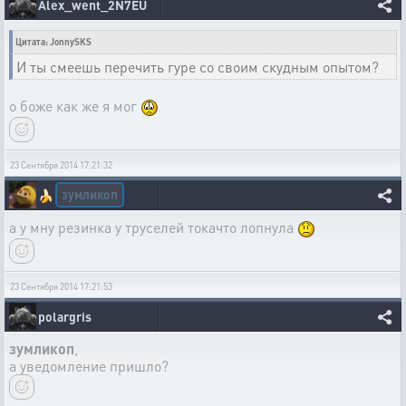
Alex_went_2N7EU
Цитата: JonnySKS
И ты смеешь перечить гуре со своим скудным опытом?
о боже как же я мог
23 Сентября 2014 17:21:32
зумликоп
🍌
а у мну резинка у труселей токачто лопнула
23 Сентября 2014 17:21:53
polargris
зумликоп
,
а уведомление пришло?