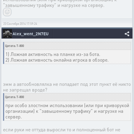
"завышенному трафику" и нагрузке на сервер.
23 Сентября 2014 17:59:24
Alex_went_2N7EU
Цитата: T-800
1) Ложная активность на планке из-за бота.
2) Ложная активность онлайна игрока в обзоре.
эмм а автообновлялка не попадает под этот пункт её никто
не запрещал вроде?
Цитата: T-800
при особо злостном использовании (или при криворукой
организации) к "завышенному трафику" и нагрузке на
сервер.
если руки не оттуда выросли то и полноценный бот не