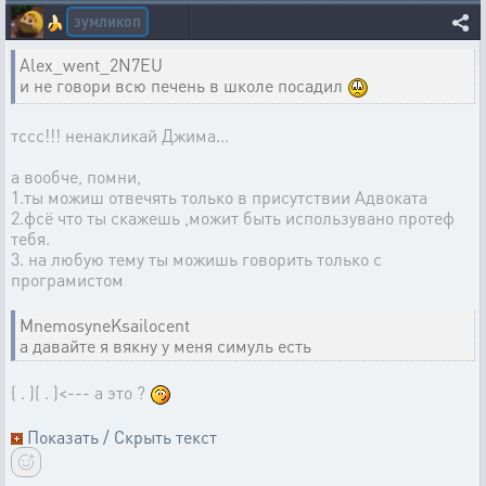
зумликоп
🍌
Alex_went_2N7EU
и не говори всю печень в школе посадил
тссс!!! ненакликай Джима...
а вообче, помни,
1.ты можиш отвечять только в присутствии Адвоката
2.фсё что ты скажешь ,можит быть использувано протеф
тебя.
3. на любую тему ты можишь говорить только с
програмистом
MnemosyneKsailocent
а давайте я вякну у меня симуль есть
( . )( . )<--- а это ?
Показать / Скрыть текст