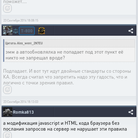
поможет....
23 Сентября 2014 18:08:15
T-800
⚖️
Цитата: Alex_went_2N7EU
эмм а автообновлялка не попадает под этот пункт её
никто не запрещал вроде?
Подпадает. И вот тут идут двойные стандарты со стороны
КА. Всегда считал что запретить надо эту гадость, что и
логично с точки зрения правил.
23 Сентября 2014 18:13:03
Romka813
а модификация javascript и HTML кода браузера без
послания запросов на сервер не нарушает эти правила