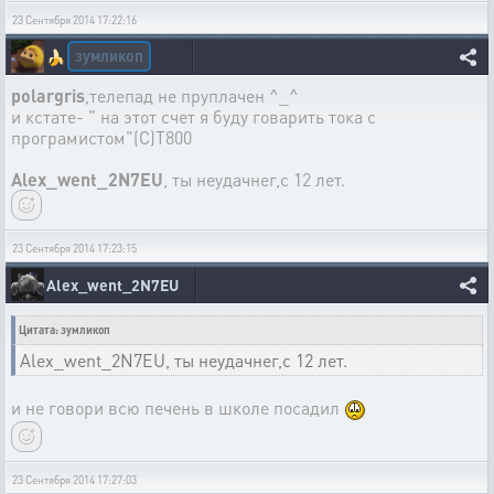
23 Сентября 2014 17:22:16
зумликоп
🍌
polargris
,телепад не пруплачен ^_^
и кстате- " на этот счет я буду говарить тока с
програмистом"(С)Т800
Alex_went_2N7EU
, ты неудачнег,с 12 лет.
23 Сентября 2014 17:23:15
Alex_went_2N7EU
Цитата: зумликоп
Alex_went_2N7EU, ты неудачнег,с 12 лет.
и не говори всю печень в школе посадил
23 Сентября 2014 17:27:03