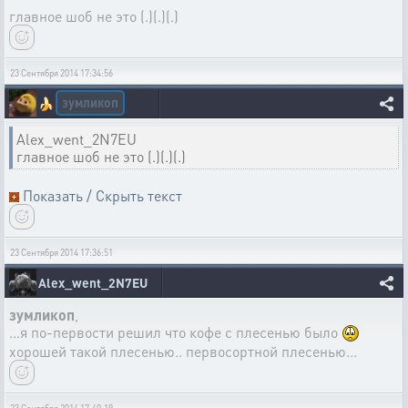
главное шоб не это (.)(.)(.)
23 Сентября 2014 17:34:56
зумликоп
🍌
Alex_went_2N7EU
главное шоб не это (.)(.)(.)
Показать / Скрыть текст
23 Сентября 2014 17:36:51
Alex_went_2N7EU
зумликоп
,
...я по-первости решил что кофе с плесенью было
хорошей такой плесенью.. первосортной плесенью...