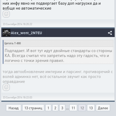
них инфу явно не подвергает базу доп нагрузке да и
вобще не автоматические
23 Сентября 2014 18:20:22
Alex_went_2N7EU
Цитата: T-800
Подпадает. И вот тут идут двойные стандарты со стороны
КА. Всегда считал что запретить надо эту гадость, что и
логично с точки зрения правил.
тогда автообновление империи и парсинг. противоречий с
волей админко нет, всё остальное звучит как просто
оправдание
23 Сентября 2014 18:22:03
...
Назад
13 страниц
1
2
3
11
12
13
Далее