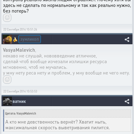
здесь не сделать по нормальному и так как реально нужно,
без потерь?
22 Сентября 2014 10:51:24
зумликоп
🍌
VasyaMalevich
,
некаво не слушай, нововведение атличное,
сделай чтоб вообще изчезали излишки ресурса
мгновенно, чтоб не мучались.
у мну нету реса нету и проблем, у мну вообще не чего нету.
22 Сентября 2014 10:53:53
ватник
Цитата: VasyaMalevich
А кто мне девственность вернёт? Хватит ныть,
максимальная скорость выветривания пилится.