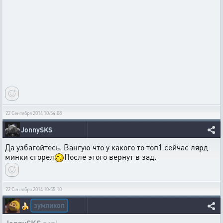
22 Сентября 2014 10:54:08
JonnySKS
Да узбагойтесь. Вангую что у какого то топ1 сейчас лярд
минки сгорел
После этого вернут в зад.
22 Сентября 2014 10:55:10
зумликоп
🍌