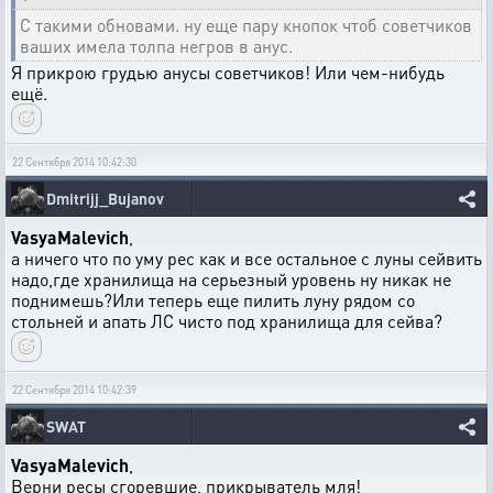
С такими обновами. ну еще пару кнопок чтоб советчиков
ваших имела толпа негров в анус.
Я прикрою грудью анусы советчиков! Или чем-нибудь
ещё.
22 Сентября 2014 10:42:30
Dmitrijj_Bujanov
VasyaMalevich
,
а ничего что по уму рес как и все остальное с луны сейвить
надо,где хранилища на серьезный уровень ну никак не
поднимешь?Или теперь еще пилить луну рядом со
стольней и апать ЛС чисто под хранилища для сейва?
22 Сентября 2014 10:42:39
SWAT
VasyaMalevich
,
Верни ресы сгоревшие, прикрыватель мля!