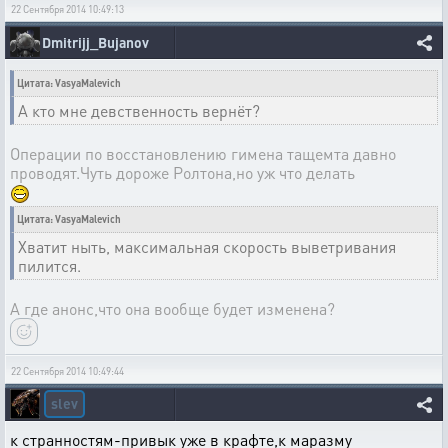
22 Сентября 2014 10:49:13
Dmitrijj_Bujanov
Цитата: VasyaMalevich
А кто мне девственность вернёт?
Операции по восстановлению гимена тащемта давно
проводят.Чуть дороже Ролтона,но уж что делать
Цитата: VasyaMalevich
Хватит ныть, максимальная скорость выветривания
пилится.
А где анонс,что она вообще будет изменена?
22 Сентября 2014 10:49:44
slev
к странностям-привык уже в крафте,к маразму