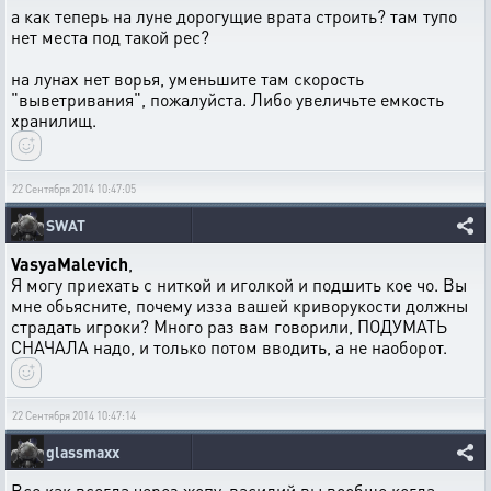
а как теперь на луне дорогущие врата строить? там тупо
нет места под такой рес?
на лунах нет ворья, уменьшите там скорость
"выветривания", пожалуйста. Либо увеличьте емкость
хранилищ.
22 Сентября 2014 10:47:05
SWAT
VasyaMalevich
,
Я могу приехать с ниткой и иголкой и подшить кое чо. Вы
мне обьясните, почему изза вашей криворукости должны
страдать игроки? Много раз вам говорили, ПОДУМАТЬ
СНАЧАЛА надо, и только потом вводить, а не наоборот.
22 Сентября 2014 10:47:14
glassmaxx
Все как всегда через жопу, василий вы вообще когда-