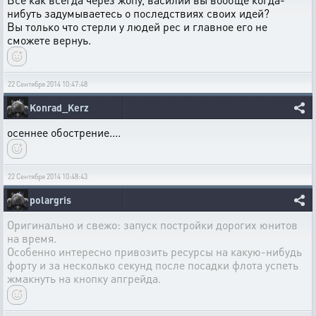
нибуть задумываетесь о последствиях своих идей?
Вы только что стерли у людей рес и главное его не
сможете вернуь.
22 Сентября 2014 10:47:48
Konrad_Kerz
осеннее обострение....
22 Сентября 2014 10:48:43
polargris
Оригинально и свежо: запуск постройки дорогих юнитов
на время.
Особенно интересно привозить ресурсы на какую-нибудь
форту и за несколько секунд после посадки флота успеть
жмакнуть на кнопку апгрейда.