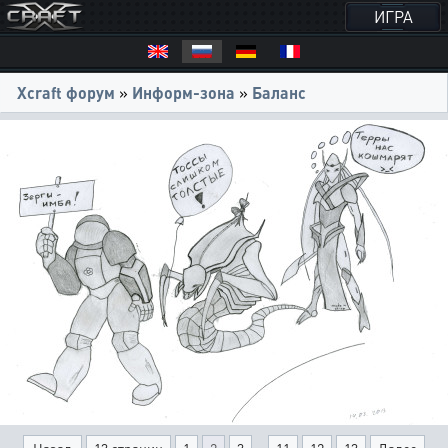
ИГРА
Xcraft форум
»
Информ-зона
»
Баланс
...