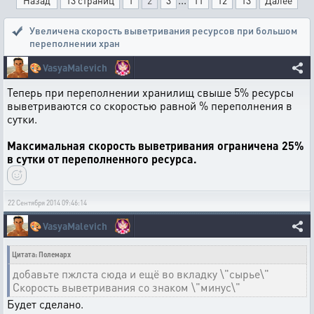
Назад
13 страниц
1
2
3
11
12
13
Далее
Увеличена скорость выветривания ресурсов при большом
переполнении хран
🎨
VasyaMalevich
Теперь при переполнении хранилищ свыше 5% ресурсы
выветриваются со скоростью равной % переполнения в
сутки.
Максимальная скорость выветривания ограничена 25%
в сутки от переполненного ресурса.
22 Сентября 2014 09:46:14
🎨
VasyaMalevich
Цитата: Полемарх
добавьте пжлста сюда и ещё во вкладку \"сырье\"
Скорость выветривания со знаком \"минус\"
Будет сделано.