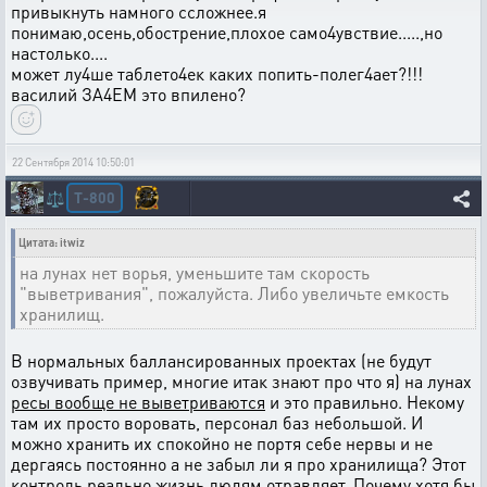
привыкнуть намного ссложнее.я
понимаю,осень,обострение,плохое само4увствие.....,но
настолько....
может лу4ше таблето4ек каких попить-полег4ает?!!!
василий ЗА4ЕМ это впилено?
22 Сентября 2014 10:50:01
T-800
⚖️
Цитата: itwiz
на лунах нет ворья, уменьшите там скорость
"выветривания", пожалуйста. Либо увеличьте емкость
хранилищ.
В нормальных баллансированных проектах (не будут
озвучивать пример, многие итак знают про что я) на лунах
ресы вообще не выветриваются
и это правильно. Некому
там их просто воровать, персонал баз небольшой. И
можно хранить их спокойно не портя себе нервы и не
дергаясь постоянно а не забыл ли я про хранилища? Этот
контроль реально жизнь людям отравляет. Почему хотя бы