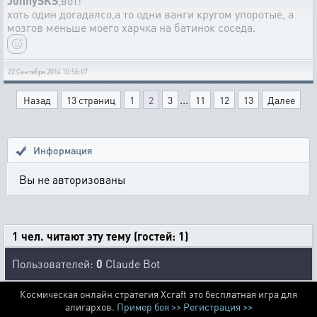
JonnySKS
,вот!
хоть один догадалсо,а то одни ванги кругом упоротые, а
мозгов меньше моего харчка на батинок соседа.
22 Сентября 2014 10:56:07
...
Назад
13 страниц
1
2
3
11
12
13
Далее
Информация
Вы не авторизованы
1 чел. читают эту тему (гостей: 1)
Пользователей:
0
Claude Bot
Космическая онлайн стратегия Xcraft это бесплатная игра для
алигархов.
Пример боя >>
Регистрация >>