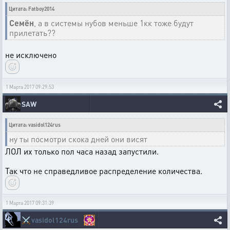
Цитата: Fatboy2014
Семён
, а в системы нубов меньше 1кк тоже будут
прилетать??
не исключено
1 Марта 2017 09:29:53
SAW
Цитата: vasidol124rus
ну ты посмотри скока дней они висят
ЛОЛ их только пол часа назад запустили.
Так что не справедливое распределение количества.
1 Марта 2017 09:31:39
⚔️
vasidol124rus