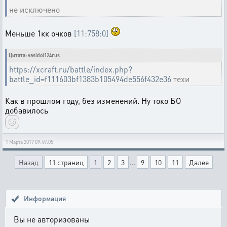
не исключено
Меньше 1кк очков
[11:758:0]
Цитата: vasidol124rus
https://xcraft.ru/battle/index.php?
battle_id=f111603bf1383b105494de556f432e36
техи
Как в прошлом году, без изменений. Ну токо БО
добавилось
1 Марта 2017 09:49:05
...
Назад
11 страниц
1
2
3
9
10
11
Далее
Информация
Вы не авторизованы