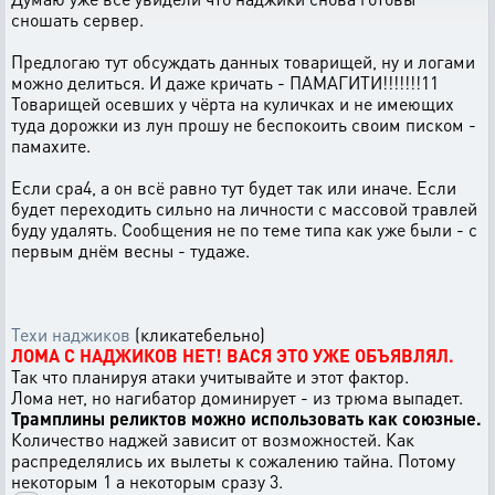
сношать сервер.
Предлогаю тут обсуждать данных товарищей, ну и логами
можно делиться. И даже кричать - ПАМАГИТИ!!!!!!!11
Товарищей осевших у чёрта на куличках и не имеющих
туда дорожки из лун прошу не беспокоить своим писком -
памахите.
Если сра4, а он всё равно тут будет так или иначе. Если
будет переходить сильно на личности с массовой травлей
буду удалять. Сообщения не по теме типа как уже были - с
первым днём весны - тудаже.
Техи наджиков
(кликатебельно)
ЛОМА С НАДЖИКОВ НЕТ! ВАСЯ ЭТО УЖЕ ОБЪЯВЛЯЛ.
Так что планируя атаки учитывайте и этот фактор.
Лома нет, но нагибатор доминирует - из трюма выпадет.
Трамплины реликтов можно использовать как союзные.
Количество наджей зависит от возможностей. Как
распределялись их вылеты к сожалению тайна. Потому
некоторым 1 а некоторым сразу 3.