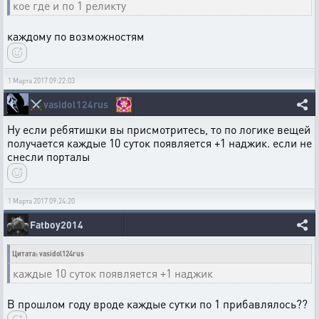
кое где и по 1 реликту
каждому по возможностям
1 Марта 2017 09:22:03
⚔️
vasidol124rus
Ну если ребятишки вы присмотритесь, то по логике вещей
получается каждые 10 суток появляется +1 наджик. если не
снесли порталы
1 Марта 2017 09:24:20
Fatboy2014
Цитата: vasidol124rus
каждые 10 суток появляется +1 наджик
В прошлом году вроде каждые сутки по 1 прибавлялось??