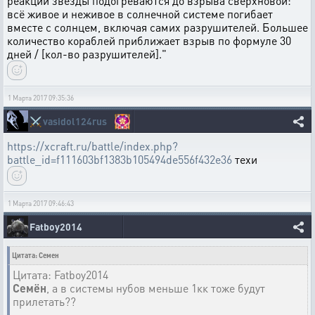
реакции звезды подогреваются до взрыва сверхновой:
всё живое и неживое в солнечной системе погибает
вместе с солнцем, включая самих разрушителей. Большее
количество кораблей приближает взрыв по формуле 30
дней / [кол-во разрушителей]."
1 Марта 2017 09:35:36
⚔️
vasidol124rus
https://xcraft.ru/battle/index.php?
battle_id=f111603bf1383b105494de556f432e36
техи
1 Марта 2017 09:46:43
Fatboy2014
Цитата: Семен
Цитата: Fatboy2014
Семён
, а в системы нубов меньше 1кк тоже будут
прилетать??