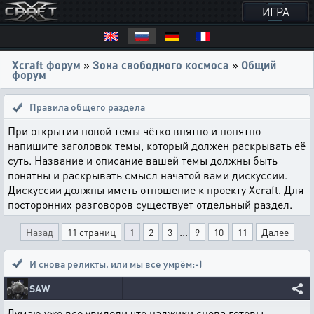
ИГРА
Xcraft форум
»
Зона свободного космоса
»
Общий
форум
Правила общего раздела
При открытии новой темы чётко внятно и понятно
напишите заголовок темы, который должен раскрывать её
суть. Название и описание вашей темы должны быть
понятны и раскрывать смысл начатой вами дискуссии.
Дискуссии должны иметь отношение к проекту Xcraft. Для
посторонних разговоров существует отдельный раздел.
...
Назад
11 страниц
1
2
3
9
10
11
Далее
И снова реликты
,
или мы все умрём:-)
SAW
Думаю уже все увидели что наджики снова готовы