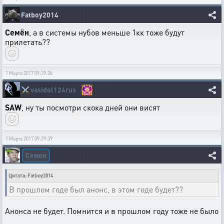
Fatboy2014
Семён
, а в системы нубов меньше 1кк тоже будут
прилетать??
1 Марта 2017 09:29:26
⚔️
vasidol124rus
SAW
, ну ты посмотри скока дней они висят
1 Марта 2017 09:29:39
Семен
Цитата: Fatboy2014
В прошлом годе был анонс, в этом годе будет??
Анонса не будет. Помнится и в прошлом году тоже не было