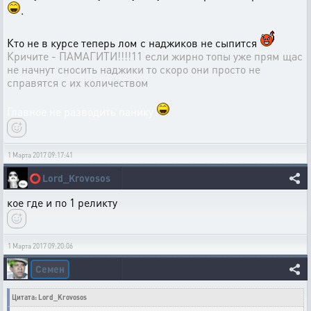
.
Кто не в курсе теперь лом с наджиков не сыпится
Кричите - ПАМАГИТИ!!!!11 если жирно топы уже прям щас
не начнут сносить наджики то скоро они просто не
справятся с их количеством
Главное не разводить панику
1 Марта 2017 09:17:41
⭕
Lord_Krovosos
кое где и по 1 реликту
1 Марта 2017 09:20:06
Семен
Цитата: Lord_Krovosos