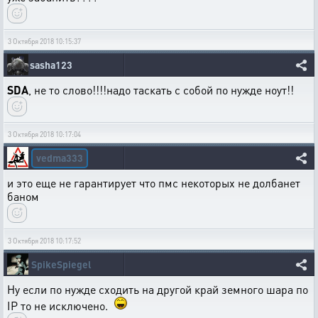
3 Октября 2018 10:15:37
sasha123
SDA
, не то слово!!!!надо таскать с собой по нужде ноут!!
3 Октября 2018 10:17:04
vedma333
и это еще не гарантирует что пмс некоторых не долбанет
баном
3 Октября 2018 10:17:52
SpikeSpiegel
Ну если по нужде сходить на другой край земного шара по
ІР то не исключено.