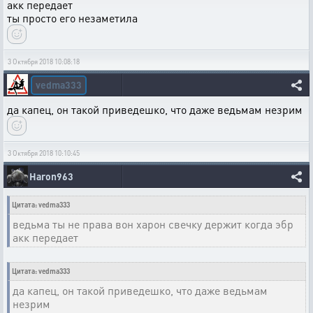
акк передает
ты просто его незаметила
3 Октября 2018 10:08:18
vedma333
да капец, он такой приведешко, что даже ведьмам незрим
3 Октября 2018 10:10:45
Haron963
Цитата: vedma333
ведьма ты не права вон харон свечку держит когда эбр
акк передает
Цитата: vedma333
да капец, он такой приведешко, что даже ведьмам
незрим