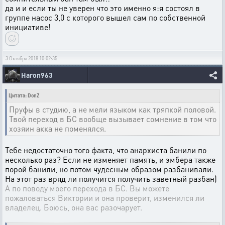
да и и если ты не уверен что это именно я:я состоял в
группе насос 3,0 с которого вышел сам по собственной
инициативе!
3 Октября 2018 10:02:35
Haron963
Цитата: DonZ
Пруфы в студию, а не мели языком как тряпкой половой.
Твой переход в БС вообще вызывает сомнение в том что
хозяин акка не поменялся.
Тебе недостаточно того факта, что анархиста банили по
несколько раз? Если не изменяет память, и эмбера также
порой банили, но потом чудесным образом разбанивали.
На этот раз вряд ли получится получить заветный разбан)
А по поводу моего перехода в БС. Вы можете
пожаловаться Виктории и она проверит, изменился ли
владелец. Боюсь, она вас разочарует.