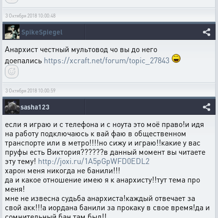
3 Октября 2018 10:00:48
SpikeSpiegel
Анархист честный мультовод чо вы до него
доепались
https://xcraft.net/forum/topic_27843
3 Октября 2018 10:00:59
sasha123
если я играю и с телефона и с ноута это моё право!и идя
на работу подключаюсь к вай фаю в общественном
транспорте или в метро!!!!но сижу и играю!!какие у вас
пруфы есть Виктория??????в данный момент вы читаете
эту тему!
http://joxi.ru/1A5pGpWFD0EDL2
харон меня никогда не банили!!!
да и какое отношение имею я к анархисту!!тут тема про
меня!
мне не извесна судьба анархиста!каждый отвечает за
свой акк!!!а иордана банили за прокаку в свое время!да и
сомнительный бан там был!!