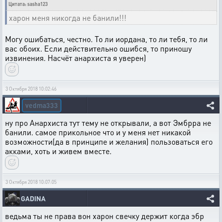
Цитата: sasha123
харон меня никогда не банили!!!
Могу ошибаться, честно. То ли иордана, то ли тебя, то ли
вас обоих. Если действительно ошибся, то приношу
извинения. Насчёт анархиста я уверен)
3 Октября 2018 10:02:46
vedma333
ну про Анархиста тут тему не открывали, а вот Эмбрра не
банили. самое прикольное что и у меня нет никакой
возможности(да в принципе и желания) пользоваться его
акками, хоть и живем вместе.
3 Октября 2018 10:07:05
GADINA
ведьма ты не права вон харон свечку держит когда эбр