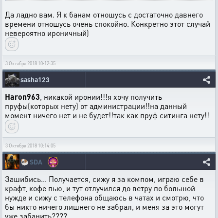
Да ладно вам. Я к банам отношусь с достаточно давнего
времени отношусь очень спокойно. Конкретно этот случай
невероятно ироничный)
3 Октября 2018 10:12:35
sasha123
Haron963
, никакой иронии!!!я хочу получить
пруфы(которых нету) от администрации!!на данный
момент ничего нет и не будет!!так как пруф ситинга нету!!
3 Октября 2018 10:14:05
🐏
SDA
Зашибись... Получается, сижу я за компом, играю себе в
крафт, кофе пью, и тут отлучился до ветру по большой
нужде и сижу с телефона общаюсь в чатах и смотрю, что
бы никто ничего лишнего не забрал, и меня за это могут
уже забанить????