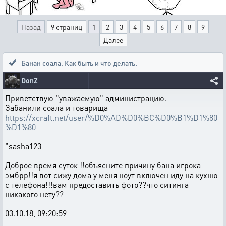
Назад
9 страниц
1
2
3
4
5
6
7
8
9
Далее
Банан соала
,
Как быть и что делать.
DonZ
Приветствую "уважаемую" администрацию.
Забанили соала и товарища
https://xcraft.net/user/%D0%AD%D0%BC%D0%B1%D1%80
%D1%80
"sasha123
Доброе время суток !!объясните причину бана игрока
эмбрр!!я вот сижу дома у меня ноут включен иду на кухню
с телефона!!!вам предоставить фото??что ситинга
никакого нету??
03.10.18, 09:20:59