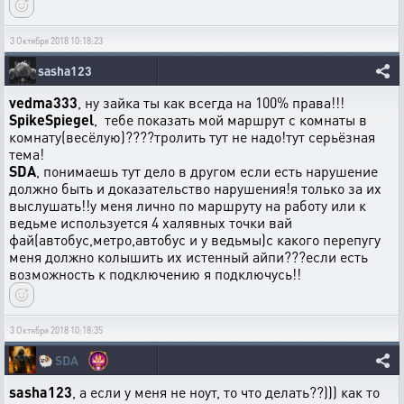
3 Октября 2018 10:18:23
sasha123
vedma333
, ну зайка ты как всегда на 100% права!!!
SpikeSpiegel
, тебе показать мой маршрут с комнаты в
комнату(весёлую)????тролить тут не надо!тут серьёзная
тема!
SDA
, понимаешь тут дело в другом если есть нарушение
должно быть и доказательство нарушения!я только за их
выслушать!!у меня лично по маршруту на работу или к
ведьме используется 4 халявных точки вай
фай(автобус,метро,автобус и у ведьмы)с какого перепугу
меня должно колышить их истенный айпи???если есть
возможность к подключению я подключусь!!
3 Октября 2018 10:18:35
🐏
SDA
sasha123
, а если у меня не ноут, то что делать??))) как то