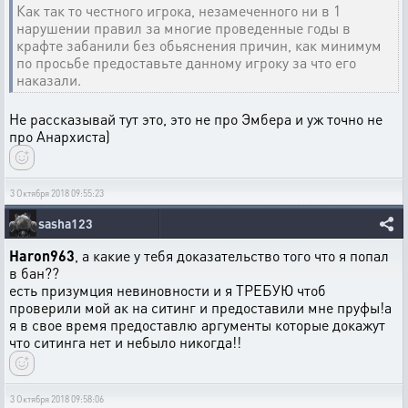
Как так то честного игрока, незамеченного ни в 1
нарушении правил за многие проведенные годы в
крафте забанили без обьяснения причин, как минимум
по просьбе предоставьте данному игроку за что его
наказали.
Не рассказывай тут это, это не про Эмбера и уж точно не
про Анархиста)
3 Октября 2018 09:55:23
sasha123
Haron963
, а какие у тебя доказательство того что я попал
в бан??
есть призумция невиновности и я ТРЕБУЮ чтоб
проверили мой ак на ситинг и предоставили мне пруфы!а
я в свое время предоставлю аргументы которые докажут
что ситинга нет и небыло никогда!!
3 Октября 2018 09:58:06