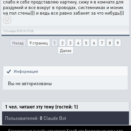
слабо я себе представляю картину, сижу я в комнате для
раздумий и все вокруг в проводах, системниках и моник
на пол стены))) и ведь все равно забанят за что нибудь)))
3 Октября 2018 10:19:58
Назад
9 страниц
1
2
3
4
5
6
7
8
9
Далее
Информация
Вы не авторизованы
1 чел. читают эту тему (гостей: 1)
Пользователей:
0
Claude Bot
Космическая онлайн стратегия Xcraft это бесплатная игра для