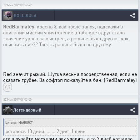
22 Мая 2019 08:52:42
KOLLIKULA
RedBarmaley
, красный, как после запоя, подскажи в
описании миссии уничтожение в таблице вдруг стало
значение урона за выстрел, а раньше было другое.. как
пояснить сие?? Тоесть раньше было по другому
Red значит рыжий. Шутка весьма посредственная, если не
сказать грубее. За оффтоп пожалуйте в бан. (RedBarmaley)
22 Мая 2019 09:03:05
Легендарный
Цитата: -MAHGUCT-
осталось 10 дней......... 2 дня, 1 день
ага а дувайти месяцами акк удалять, а то 7 дней чот мало