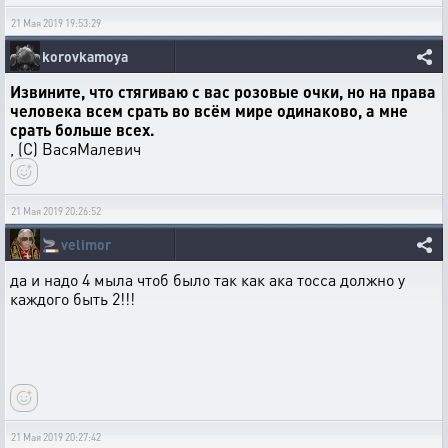
21 Мая 2019 19:53:29
korovkamoya
Извините, что стягиваю с вас розовые очки, но на права
человека всем срать во всём мире одинаково, а мне
срать больше всех.
, (С) ВасяМалевич
21 Мая 2019 20:26:52
🚬
velimor
да и надо 4 мыла чтоб было так как ака тосса должно у
каждого быть 2!!!
21 Мая 2019 20:27:42