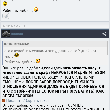
Ребят вы дибилы
22 Мая 2019 09:37:12
lutohod
Цитата: Легендарный
ага а дувайти месяцами акк удалять, а то 7 дней чот
мало
Ребят вы дибилы
Они как раз не дебилы,
если дать возможность акаунт
мгновенно удалять крафт НАКРОЕТСЯ МЕДНЫМ ТАЗОМ
-
-ИБО ЧЕЛОВЕК ТОЛЬКО БУДУЧИ ПОД СИЛЬНЫМИ
ЕМОЦИЯМИ(
ПОСЛЕ БАГОВ,ПОРЕЗОК,И ГНУСНОГО
ОТНОШЕНИЯ АДМИНОВ ДАЖЕ НЕ БУДЕТ СОМНЕВАТСЯ
ЧТО С ЭТОЙ---ИНТЕРЕСНОЙ ИГРЫ ПОРА ВАЛИТЬ) КАК
ЗЕБРА ГАЛОПОМ.
Показать / Скрыть текст
От себя добавлю.что ету игру портят СрАНЫЕ
КРИВОРУКИЕ РОЗРАБОТЧИКИ И НЕКОТОРЫЕ АДМИНЫ--