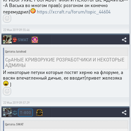
-А Васька во многом прав(с розгоном он конечно
перемудрил)
https://xcraft.ru/forum/topic_44604
22 Мая 2019 09:55:46
👺
SWAT
Цитата: lutohod
СрАНЫЕ КРИВОРУКИЕ РОЗРАБОТЧИКИ И НЕКОТОРЫЕ
АДМИНЫ
И некоторые петухи которые постят херню на флоруме, а
васян впечатленный дичью, ее вводит(привет железяка
)
22 Мая 2019 09:57:29
T-800
⚖️
Цитата: SWAT