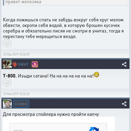
привет железяка
Когда ложишься спать не забудь вокруг себя круг мелом
обвести, окропи себя водой, в которую брошен кусочек
серебра и обязательно писяя не смотри в унитаз, тогда я
перестану тебе мерещиться везде.
22 Мая 2019 10:30:09
👺
SWAT
T-800
, Изыди сатана! На на на на на на на!
22 Мая 2019 10:33:32
Семен
Для просмотра спойлера нужно пройти капчу