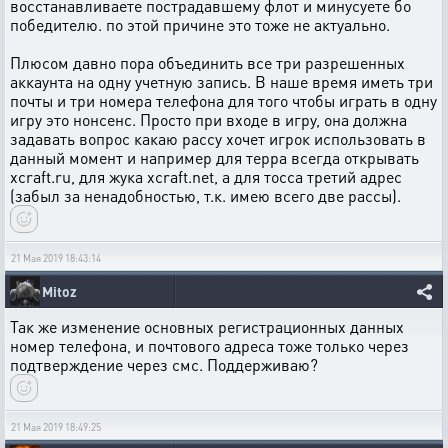
восстанавливаете пострадавшему флот и минусуете бо
победителю. по этой причине это тоже не актуально.
Плюсом давно пора объединить все три разрешенных
аккаунта на одну учетную запись. В наше время иметь три
почты и три номера телефона для того чтобы играть в одну
игру это нонсенс. Просто при входе в игру, она должна
задавать вопрос какаю рассу хочет игрок использовать в
данный момент и например для терра всегда открывать
xcraft.ru, для жука xcraft.net, а для тосса третий адрес
(забыл за ненадобностью, т.к. имею всего две рассы).
21 Мая 2019 18:43:14
Mitoz
Так же изменение основных регистрационных данных
номер телефона, и почтового адреса тоже только через
подтверждение через смс. Поддерживаю?
21 Мая 2019 18:49:25