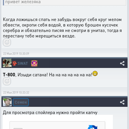
привет железяка
Когда ложишься спать не забудь вокруг себя круг мелом
обвести, окропи себя водой, в которую брошен кусочек
серебра и обязательно писяя не смотри в унитаз, тогда я
перестану тебе мерещиться везде.
22 Мая 2019 10:30:09
👺
SWAT
T-800
, Изыди сатана! На на на на на на на!
22 Мая 2019 10:33:32
Семен
Для просмотра спойлера нужно пройти капчу