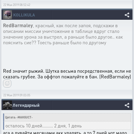
22 Мая 2019 08:52:42
KOLLIKULA
RedBarmaley
, красный, как после запоя, подскажи в
описании миссии уничтожение в таблице вдруг стало
значение урона за выстрел, а раньше было другое.. как
пояснить сие?? Тоесть раньше было по другому
Red значит рыжий. Шутка весьма посредственная, если не
сказать грубее. За оффтоп пожалуйте в бан. (RedBarmaley)
22 Мая 2019 09:03:05
Легендарный
Цитата: -MAHGUCT-
осталось 10 дней......... 2 дня, 1 день
ага а дувайти месяцами акк удалять, а то 7 дней чот мало