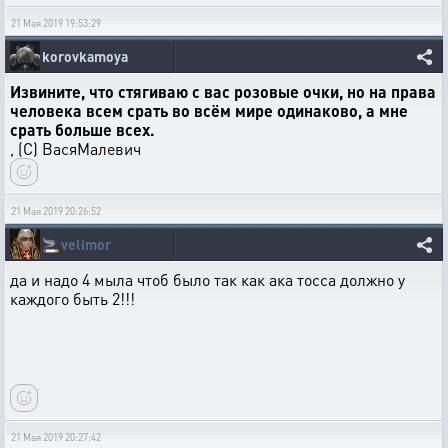
21 Мая 2019 19:53:29
korovkamoya
Извините, что стягиваю с вас розовые очки, но на права
человека всем срать во всём мире одинаково, а мне
срать больше всех.
, (С) ВасяМалевич
21 Мая 2019 20:26:52
🚬
velimor
да и надо 4 мыла чтоб было так как ака тосса должно у
каждого быть 2!!!
21 Мая 2019 20:27:42