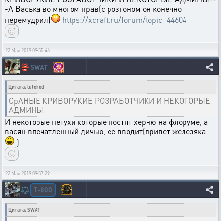
-А Васька во многом прав(с розгоном он конечно
перемудрил)
https://xcraft.ru/forum/topic_44604
22 Мая 2019 09:55:46
👺
SWAT
Цитата: lutohod
СрАНЫЕ КРИВОРУКИЕ РОЗРАБОТЧИКИ И НЕКОТОРЫЕ
АДМИНЫ
И некоторые петухи которые постят херню на флоруме, а
васян впечатленный дичью, ее вводит(привет железяка
)
22 Мая 2019 09:57:29
T-800
⚖️
Цитата: SWAT