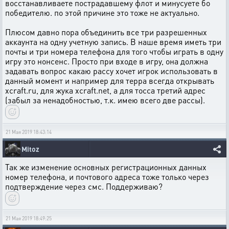
восстанавливаете пострадавшему флот и минусуете бо
победителю. по этой причине это тоже не актуально.
Плюсом давно пора объединить все три разрешенных
аккаунта на одну учетную запись. В наше время иметь три
почты и три номера телефона для того чтобы играть в одну
игру это нонсенс. Просто при входе в игру, она должна
задавать вопрос какаю рассу хочет игрок использовать в
данный момент и например для терра всегда открывать
xcraft.ru, для жука xcraft.net, а для тосса третий адрес
(забыл за ненадобностью, т.к. имею всего две рассы).
21 Мая 2019 18:43:14
Mitoz
Так же изменение основных регистрационных данных
номер телефона, и почтового адреса тоже только через
подтверждение через смс. Поддерживаю?
21 Мая 2019 18:49:25