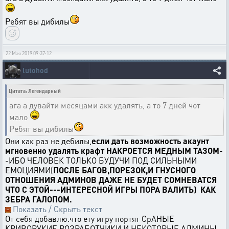
Ребят вы дибилы
22 Мая 2019 09:37:12
lutohod
Цитата: Легендарный
ага а дувайти месяцами акк удалять, а то 7 дней чот
мало
Ребят вы дибилы
Они как раз не дебилы,
если дать возможность акаунт
мгновенно удалять крафт НАКРОЕТСЯ МЕДНЫМ ТАЗОМ
-
-ИБО ЧЕЛОВЕК ТОЛЬКО БУДУЧИ ПОД СИЛЬНЫМИ
ЕМОЦИЯМИ(
ПОСЛЕ БАГОВ,ПОРЕЗОК,И ГНУСНОГО
ОТНОШЕНИЯ АДМИНОВ ДАЖЕ НЕ БУДЕТ СОМНЕВАТСЯ
ЧТО С ЭТОЙ---ИНТЕРЕСНОЙ ИГРЫ ПОРА ВАЛИТЬ) КАК
ЗЕБРА ГАЛОПОМ.
Показать / Скрыть текст
От себя добавлю.что ету игру портят СрАНЫЕ
КРИВОРУКИЕ РОЗРАБОТЧИКИ И НЕКОТОРЫЕ АДМИНЫ--