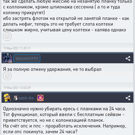
так же сделать любую миссию на незанятую планку только
с коллоником, кроме шпионажа сессенна ( а то и туда
колонку прикрутят)
ибо застрять флотом на открытой не занятой планке - как
делать нефиг, теперь это не требует слота колтехи
слишком жирно, учитывая цену колтехи - халява однако
19 Мая 2021 11:29:17
Valentin999
Я за полную отмену удержания, не то выбрал
19 Мая 2021 12:03:29
🎳
sash-ko
Однозначно нужно убирать ересь с планками на 24 часа.
Тот функционал, который ввели с бесплатным сейвом -
приветствуется, но не с колонизацией планок.
На счёт опс и ппс - проработать исключения. Например,
если опс покинута, зачем 24 часа?