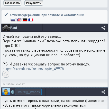
Отмена удержания
,
при захвате и колонизации
Paul
С чьей же подачи всё это ввели...
Вернём же "малым сим" возможность попинать жирдяев!
(про ОПС)
(поставил галку о возможности голосовать по нескольким
пунктам, но функционал ни пса не работает)
P.S. И давайте уж решать вопрос по этому поводу:
https://xcraft.ru/forum/topic_49975
19 Мая 2021 01:24:09
Dmitrijj_Ivanov
⚙️
пусть отменят ересь с планками, на остальное фиолетово
нубасы не могут даже нормально заколониться