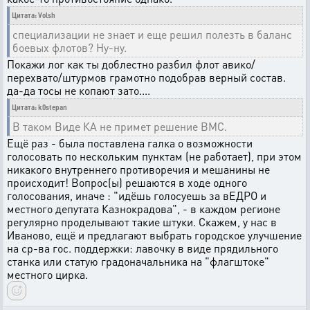
Цитата: Volsh
специализации не знает и еще решил полезть в баланс
боевых флотов? Ну-ну.
Покажи лог как ты доблестно разбил флот авико/
перехвато/штурмов грамотно подобрав верный состав.
да-да тосы не копают зато....
Цитата: k0stepan
В таком Виде КА не примет решение ВМС.
Ещё раз - была поставлена галка о возможности
голосовать по нескольким пунктам (не работает), при этом
никакого внутреннего противоречия и мешанины не
происходит! Вопрос(ы) решаются в ходе одного
голосования, иначе : "идёшь голосуешь за вЕДРО и
местного депутата Казнокрадова", - в каждом регионе
регулярно проделывают такие штуки. Скажем, у нас в
Иваново, ещё и предлагают выбрать городское улучшение
на ср-ва гос. поддержки: лавочку в виде прядильного
станка или статую градоначальника на "флагштоке"
местного цирка.