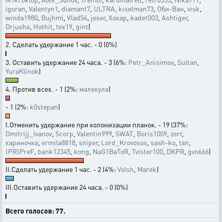
igoran
,
Valentyn1
,
diamant7
,
ULTRA
,
kiselman73
,
Оби-Ван
,
visk
,
winda1980
,
Bujhml
,
Vlad54
,
jeser
,
Хокар
,
kadet003
,
Ashtiger
,
Drjusha
,
Hothit
,
tex19
,
gint
)
2. Сделать удержание 1 час. - 0 (0%)
3. Оставить удержание 24 часа. - 3 (6%:
Petr_Anisimov
,
Sultan
,
YuraKlinok
)
4. Против всех. - 1 (2%:
малекула
)
- 1 (2%:
k0stepan
)
I.Отменить удержание при колонизации планок. - 19 (37%:
Dmitrijj_Ivanov
,
Scorp
,
Valentin999
,
SWAT
,
Boris1009
,
zerr
,
кариночка
,
ermila8818
,
sniper
,
Lord_Krovosos
,
sash-ko
,
tan
,
|PR|PreF
,
bank12345
,
kong
,
NaG1BaToR
,
Tvister100
,
DKPR
,
gvo666
)
II.Сделать удержание 1 час. - 2 (4%:
Volsh
,
Marek
)
III.Оставить удержание 24 часа. - 0 (0%)
Всего голосов: 77.