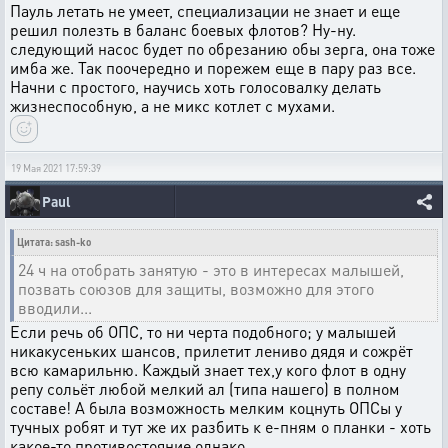
Пауль летать не умеет, специализации не знает и еще
решил полезть в баланс боевых флотов? Ну-ну.
следующий насос будет по обрезанию обы зерга, она тоже
имба же. Так поочередно и порежем еще в пару раз все.
Начни с простого, научись хоть голосовалку делать
жизнеспособную, а не микс котлет с мухами.
19 Мая 2021 17:59:39
Paul
Цитата: sash-ko
24 ч на отобрать занятую - это в интересах малышей,
позвать союзов для защиты, возможно для этого
вводили...
Если речь об ОПС, то ни черта подобного; у малышей
никакусеньких шансов, прилетит лениво дядя и сожрёт
всю камарильню. Каждый знает тех,у кого флот в одну
репу сольёт любой мелкий ал (типа нашего) в полном
составе! А была возможность мелким коцнуть ОПСы у
тучных робят и тут же их разбить к е-пням о планки - хоть
какое-то противостояние однако.