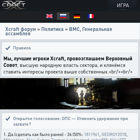
ИГРА
Xcraft форум
»
Политика
»
ВМС, Генеральная
ассамблея
Правила
Мы, лучшие игроки Xcraft, провозглашаем Верховный
Совет
, высшую народную власть сектора, и клянёмся
ставить интересы проекта выше собственных.<br/><br/>
Открытое голосование:
ОПС — Отменить удержание при
захвате?
1. Да.(сделать как было ранее) - 26 (50%:
1811961
,
GEORGY2018
,
M1kroklop
,
Alex_Suhov
,
Tremor
,
kardinalred
,
retro555
,
Nika777
,