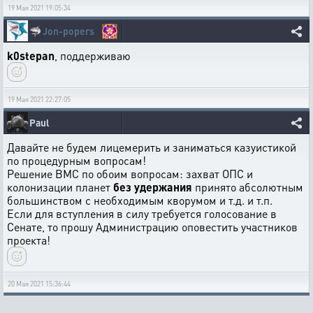
19 Мая 2021 19:05:34
🦈
Jon-popers
k0stepan
, поддерживаю
19 Мая 2021 22:27:05
Paul
Давайте не будем лицемерить и заниматься казуистикой
по процедурным вопросам!
Решение ВМС по обоим вопросам: захват ОПС и
колонизации планет
без удержания
принято абсолютным
большинством с необходимым кворумом и т.д. и т.п.
Если для вступления в силу требуется голосование в
Сенате, то прошу Администрацию оповестить участников
проекта!
20 Мая 2021 15:36:44