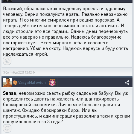
Василий, обращаюсь как владельцу проекта и здравому
человеку. Верни пожалуйста врата.. Реально невозможно
играть. Я со многим смирился при ваших порезках. А
теперь действительно невозможно летать и антачить. И
люди строили это все годами.. Одним днем перечеркнуть
все это наверно не правильно. Надеюсь благоразумие
восторжествует.. Всем мирного неба и хорошего
настроения. Убыл на охоту. Надеюсь вернусь и буду опять
наслаждаться игрой.
3 Сентября 2021 12:12:14
🎨
VasyaMalevich
Sansa
, невозможно съесть рыбку садясь на бабуку. Вы уж
определитесь давить на жалость или шантажировать
блокировкой экономики. Лично мне больше нравится
шантаж. Ожидаю блокировки бирж. Или вы
пропетушились, и админисрация развалила таки к хренам
вашу монополию за 3 года?