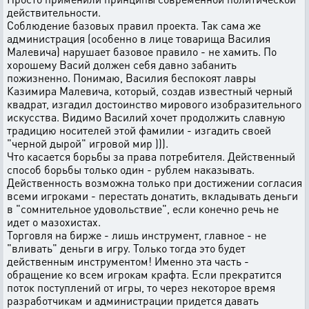
действительности.
Соблюдение базовых правил проекта. Так сама же
администрация (особенно в лице товарища Василия
Малевича) нарушает базовое правило - не хамить. По
хорошему Васий должен себя давно забанить
пожизненно. Понимаю, Василия беспокоят лавры
Казимира Малевича, который, создав известный черный
квадрат, изгадил достоинство мирового изобразительного
искусства. Видимо Василий хочет продолжить славную
традицию носителей этой фамилии - изгадить своей
"черной дырой" игровой мир ))).
Что касается борьбы за права потребителя. Действенный
способ борьбы только один - рублем наказывать.
Действенность возможна только при достижении согласия
всеми игроками - перестать донатить, вкладывать деньги
в "сомнительное удовольствие", если конечно речь не
идет о мазохистах.
Торговля на бирже - лишь инструмент, главное - не
"вливать" деньги в игру. Только тогда это будет
действенным инструментом! Именно эта часть -
обращение ко всем игрокам крафта. Если прекратится
поток поступлений от игры, то через некоторое время
разработчикам и администрации придется давать