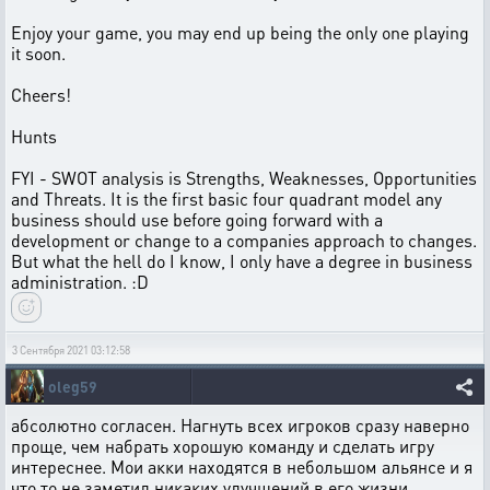
Enjoy your game, you may end up being the only one playing
it soon.
Cheers!
Hunts
FYI - SWOT analysis is Strengths, Weaknesses, Opportunities
and Threats. It is the first basic four quadrant model any
business should use before going forward with a
development or change to a companies approach to changes.
But what the hell do I know, I only have a degree in business
administration. :D
3 Сентября 2021 03:12:58
oleg59
абсолютно согласен. Нагнуть всех игроков сразу наверно
проще, чем набрать хорошую команду и сделать игру
интереснее. Мои акки находятся в небольшом альянсе и я
что то не заметил никаких улучшений в его жизни