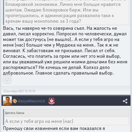
блокировкой экономики. Лично мне больше нравится
шантаж. Ожидаю блокировки бирж. Или вы
пропетушились, и админисрация развалила таки к
хренам вашу монополию за 3 года?
Вась, ты наверно че-то озверина съел. На жалость не
давил, писал корректно. Попросил по человечески, думал
может так достучусь (не вышло).. А если у тебя агро на
меня (нас) больше чем у Мурдюка на меня.. Так я ж не
виноват. К забастовкам не призывал. Писал от себя.
Согласись, что платить за прем или нет это мой выбор,
или вы уважаемый уже решили моими деньгами без меня
распоряжаться? Не хочешь не делай. Колхоз дело
добровольное. Главное сделать правильный выбор.
3 Сентября 2021 13:19:10
🎨
VasyaMalevich
Цитата: Sansa
А если у тебя агро на меня (нас)
Приношу свои извинения если вам показался я