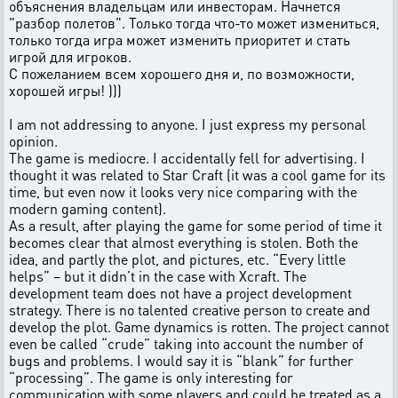
объяснения владельцам или инвесторам. Начнется
"разбор полетов". Только тогда что-то может измениться,
только тогда игра может изменить приоритет и стать
игрой для игроков.
С пожеланием всем хорошего дня и, по возможности,
хорошей игры! )))
I am not addressing to anyone. I just express my personal
opinion.
The game is mediocre. I accidentally fell for advertising. I
thought it was related to Star Craft (it was a cool game for its
time, but even now it looks very nice comparing with the
modern gaming content).
As a result, after playing the game for some period of time it
becomes clear that almost everything is stolen. Both the
idea, and partly the plot, and pictures, etc. “Every little
helps” – but it didn’t in the case with Xcraft. The
development team does not have a project development
strategy. There is no talented creative person to create and
develop the plot. Game dynamics is rotten. The project cannot
even be called “crude” taking into account the number of
bugs and problems. I would say it is “blank” for further
“processing”. The game is only interesting for
communication with some players and could be treated as a