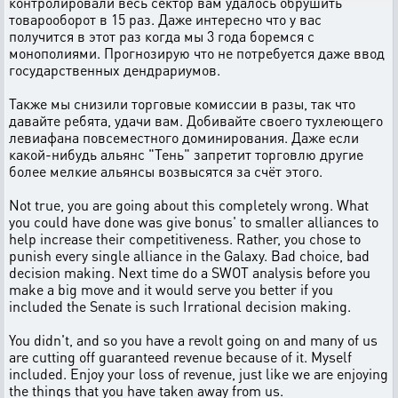
контролировали весь сектор вам удалось обрушить
товарооборот в 15 раз. Даже интересно что у вас
получится в этот раз когда мы 3 года боремся с
монополиями. Прогнозирую что не потребуется даже ввод
государственных дендрариумов.
Также мы снизили торговые комиссии в разы, так что
давайте ребята, удачи вам. Добивайте своего тухлеющего
левиафана повсеместного доминирования. Даже если
какой-нибудь альянс "Тень" запретит торговлю другие
более мелкие альянсы возвысятся за счёт этого.
Not true, you are going about this completely wrong. What
you could have done was give bonus' to smaller alliances to
help increase their competitiveness. Rather, you chose to
punish every single alliance in the Galaxy. Bad choice, bad
decision making. Next time do a SWOT analysis before you
make a big move and it would serve you better if you
included the Senate is such Irrational decision making.
You didn't, and so you have a revolt going on and many of us
are cutting off guaranteed revenue because of it. Myself
included. Enjoy your loss of revenue, just like we are enjoying
the things that you have taken away from us.