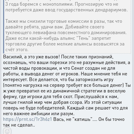
3 года боремся с монополиями. Прогнозирую что не
потребуется даже ввод государственных дендрариумов.
Также мы снизили торговые комиссии в разы, так что
давайте ребята, удачи вам. Добивайте своего
тухлеющего левиафана повсеместного доминирования.
Даже если какой-нибудь альянс "Тень" запретит
торговлю другие более мелкие альянсы возвысятся за
счёт этого.
Василий, а это уже вызов! После таких признаний,
осознаешь, что ваши порезки это не разумные действия, а
чистой воды провокации, и что Сенат создан не для
работы, а вывода денег от игроков. Наше мнение тебя не
интересует. Все делается, что бы затормозить игру
(понятно нагрузка на сервер требует все больше денег) Ты
ж уже превратил ее из динамичной стратегии в веселую
ферму, где игроки для тебя скот. Прислушайся к нам,
лучше гнилой мир чем добрая ссора. Из этой ситуации
поверь не буде победителей. Каждый сам решает что для
него важнее амбиции или разум.
https://prnt.sc/1r3h6z1
Вась, не "катишь".... Он бы точно
так не сделал..