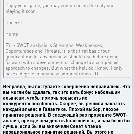
Enjoy your game, you may end up being the only one
playing it soon.
Cheers!
Hunts
FYI - SWOT analysis is Strengths, Weaknesses,
Opportunities and Threats. It is the first basic four
quadrant model any business should use before going
forward with a development or change to a companies
approach to changes. But what the hell do I know, I only
have a degree in business administration. :D
Неправда, вы поступаете совершенно неправильно. Что
вы могли бы сделать, так это дать бонус небольшим
альянсам, чтобы помочь повысить их
конкурентоспособность. Скорее, вы решили наказать
каждый альянс в Галактике. Плохой выбор, плохое
принятие решений. В следующий раз проведите SWOT-
анализ, прежде чем делать большой шаг, и вам было бы
лучше, если бы вы включили Сенат в такое
иррациональное принятие решений. Вы этого не