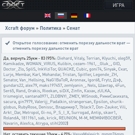
ИГРА
Xcraft форум
»
Политика
»
Сенат
Открытое голосование:
отменить порезку дальности врат —
отменить порезку дальности врат
Да, вернуть 25укм - 83 (95%:
Diehard
,
Vitaly
,
Terrian
,
Klyuchi
,
oleg59
,
Kamikadze
,
WOMAN_VIRUS
,
Kulibin
,
cezam-1961
,
_Gluk_
,
GID
,
Doctor_Zlo
,
SpliS
,
InkViziTor
,
QUACKE
,
Cubic
,
goni74
,
Sinyak
,
Скат
,
Lurje
,
Membar
,
Karl
,
Mohandar
,
Tristan
,
Spitfier
,
Legende_ZH
,
Senator
,
Van_Hellsing
,
NaG1BaToR
,
Aronnax
,
Igor68
,
Frytz
,
Дэф
,
gundars22
,
alex79
,
maks197457
,
zemlyanin_
,
Nels
,
Шантар
,
4Fun
,
Ser65
,
Rand
,
Orakis
,
Rieekan
,
siDiX
,
Zinfin
,
Казак
,
zULKA
,
trismegist
,
santana0971
,
ZLOBNYI_ZMEY
,
WISnoob
,
РимиСакихата
,
sacura
,
gin7979
,
Valerijj_Padalkin
,
strangersan
,
Epsilon
,
shurik-
globus
,
RubyRose
,
Denissc
,
Владимир7
,
7black7
,
Don-Zauker
,
Vili
,
Arkt_Dar
,
Metropol
,
Gi-no
,
P_S_I_X
,
Surrogad
,
Antip
,
skavr1
,
RolandA
,
1811961
,
sab
,
krick
,
REUNION
,
M-M
,
МЕМФИВОСВЕЙ
,
Navarin
,
Alexfca
,
Atrypa
,
stihl2002
)
Нет, оставить текущие 10укм - 4 (5%:
VasyaMalevich
,
mmm76mm
,