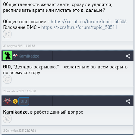
Общественность желает знать, сразу ли удалятся,
распиливать врата или глотать это д. дальше?
Общее голосование -
https://xcraft.ru/forum/topic_50506
Голование ВМС -
https://xcraft.ru/forum/topic_50511
30 Августа 2021 17:09:58
🎌
Kamikadze
GID
, "Дендры закрываю." - желательно бы всем закрыть
по всему сектору
2 Сентября 2021 17:55:08
GID
☣️
Kamikadze
, в работе данный вопрос
2 Сентября 2021 23:39:56