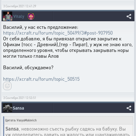
3 Сентября 2021 12:41:29
Vitaly
Василий, у нас есть предложение:
https://xcraft.ru/forum/topic_50499/3#post-907950
От себя добавлю, я бы привязал открытие закрытие к
Офикам (тосс - Древний),(тер - Пират), у жуж не знаю кого,
определенного уровня, чтобы открывать закрывать норы
могли только главы Алов
Василий, обсуждаемо?
https://xcraft.ru/forum/topic_50515
3 Сентября 2021 12:53:51
Sansa
Цитата: VasyaMalevich
Sansa
, невозможно съесть рыбку садясь на бабуку. Вы
уж определитесь давить на жалость или шантажировать