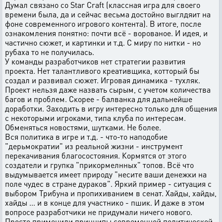
Думал связано со Star Craft (классная игра для своего
времени была, да и сейчас весьма достойно выглдяит на
фоне современного игрового контента). В итоге, после
ознакомления понятно: почти всё - ворованое. И идея, и
частично сюжет, и картинки и т.д. С миру по нитки - но
рубаха то не получилась.
У команды разработчиков нет стратегии развития
проекта. Нет талантливого креативщика, котторый бы
создал и развивал сюжет. Игровая динамика - тухляк.
Проект нельзя даже назвать сырым, с учетом количества
багов и проблем. Скорее - балванка для дальнейше
доработки. Заходить в игру интересно только для общения
с некоторыми игроками, типа клуба по интересам.
Обменяться новостями, шутками. Не более.
Вся политика в игре и т.д. - что-то наподобие
"дерьмократии" из реальной жизни - инструмент
перекачивания благосостояния. Кормятся от этого
создатели и групка "прикормелнных" топов. Всё что
выдумывается имеет природу "несите ваши денежки на
поле чудес в стране дураков". Яркий пример - ситуация с
выбором Трибуна и пропихиванием в сенат. Хайды, хайды,
хайды ... и в конце для участнико - пшик. И даже в этом
вопросе разработчики не придумали ничего нового.
Просто применили принципы современной политической