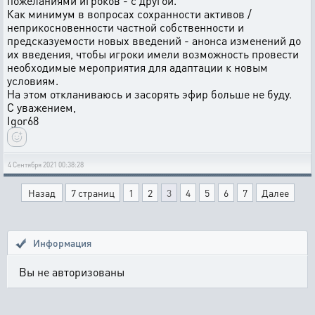
пожеланиями игроков - с другой.
Как минимум в вопросах сохранности активов /
неприкосновенности частной собственности и
предсказуемости новых введений - анонса изменений до
их введения, чтобы игроки имели возможность провести
необходимые мероприятия для адаптации к новым
условиям.
На этом откланиваюсь и засорять эфир больше не буду.
С уважением,
Igor68
4 Сентября 2021 00:38:28
Назад
7 страниц
1
2
3
4
5
6
7
Далее
Информация
Вы не авторизованы