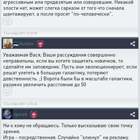
агрессивным или предвзятым или озверевшим. Никакой
злости нет, может слегка сарказм от того что сначала
шантажируют, а после просят "по-человечески".
3 Сентября 2021 13:39:09
🇪🇪
Kulibin
Уважаемая Вася, Ваши рассуждения совершенно
неправильны, если вы хотите защитить новичков, то
сделайте им заповедник. Пусть они эволюционируют, если
решат улететь в большую галактику, потеряют
девственность. ;) Ворота были бы в масштабе галактики,
разумно увеличить расстояние до 50
3 Сентября 2021 14:05:45
Igor68
Ни к кому не обращаюсь. Только высказываю свою точку
зрения.
Игра - посредственная. Случайно "клюнул" на рекламу.