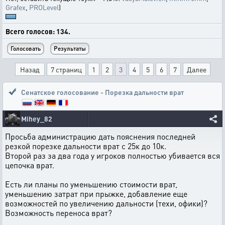
Grafex
,
PROLevel
)
Всего голосов: 134.
Назад
7 страниц
1
2
3
4
5
6
7
Далее
Сенатское голосование - Порезка дальности врат
Mihey_82
Просьба администрацию дать пояснения последней
резкой порезке дальности врат с 25к до 10к.
Второй раз за два года у игроков полностью убивается вся
цепочка врат.
Есть ли планы по уменьшению стоимости врат,
уменьшению затрат при прыжке, добавление еще
возможностей по увеличению дальности (техи, офики)?
Возможность переноса врат?