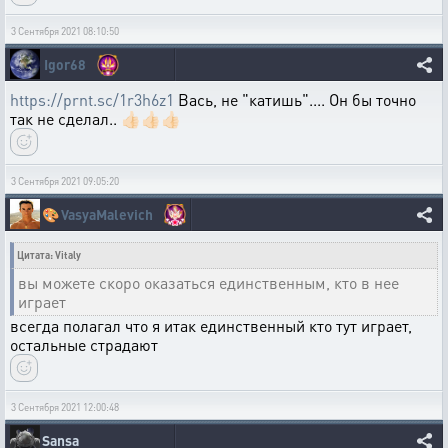
3 Сентября 2021 08:10:50
Igor68
https://prnt.sc/1r3h6z1
Вась, не "катишь".... Он бы точно
так не сделал.. 👍🏻👍🏻👍🏻
3 Сентября 2021 09:05:20
🎨
VasyaMalevich
Цитата: Vitaly
вы можете скоро оказаться единственным, кто в нее
играет
всегда полагал что я итак единственный кто тут играет,
остальные страдают
3 Сентября 2021 12:00:48
Sansa