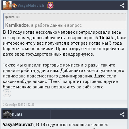
🎨
VasyaMalevich
Цитата: GID
Kamikadze
, в работе данный вопрос
В 18 году когда несколько человек контролировали весь
сектор вам удалось обрушить товарооборот
в 15 раз
. Даже
интересно что у вас получится в этот раз когда мы 3 года
боремся с монополиями. Прогнозирую что не потребуется
даже ввод государственных дендрариумов.
Также мы снизили торговые комиссии в разы, так что
давайте ребята, удачи вам. Добивайте своего тухлеющего
левиафана повсеместного доминирования. Даже если
какой-нибудь альянс "Тень" запретит торговлю другие
более мелкие альянсы возвысятся за счёт этого.
3 Сентября 2021 01:22:25
hunts
VasyaMalevich
, В 18 году когда несколько человек