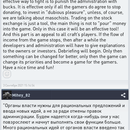
effective way to fight is to punish the administration with
bucks. It is effective only if all the gamers do agree to stop
donating, to invest in "dubious pleasure", unless, of course,
we are talking about masochists. Trading on the stock
exchange is just a tool, the main thing is not to "pour" money
into the game. Only in this case it will be an effective tool!
And this part is an appeal to all craft’s players. If the flow of
income from the game stops, then after a while the
developers and administration will have to give explanations
to the owners or investors. Debriefing will begin. Only then
something can be changed for better, only then the game can
change its priorities and become a game for the gamers.
Have a nice time and fun!
3 Сентября 2021 15:14:54
Mihey_82
"Органы власти нужны для рациональных предложений и
ввода новых идей, а не за ради отмены правок
админисрации. Будем надеется когда-нибудь они у нас
повзрослеют и начнут выполнять свои функции больше.
Много рациональных идей от органов власти введено так