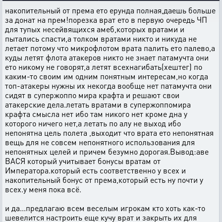
накопительный от према ето ерунда полная,даешь больше
за донат на прем!порезка врат ето в первую очередь ЧП
для тупых несейвящихся амеб,которых вратами и
пытались спасти,а толком вратами никто и никуда не
летает потому что микрофлотом врата палить ето палево,а
куды летят флота атакеров никто не знает патамучта они
ето никому не говорят,а летят всехнагибать(хештег) по
каким-то своим им одним понятным интересам,но когда
топ-атакеры нужны их некогда вообще нет патамучта они
сидят в супержоппо мира крафта и решают свои
атакерские дела.летать вратами в супержоппомира
крафта смысла нет ибо там никого нет кроме дна у
которого ничего нет,а летать по алу не выход ибо
непонятна цель полета ,выходит что врата ето непонятная
вещь для не совсем непонятного использования для
непонятных целей и причем безумно дорогая.Вывод:аве
ВАСЯ который учитывает бонусы вратам от
Императора.который есть соответственно у всех и
накопительный бонус от према,который есть ну почти у
всех.у меня пока всё.
и да...предлагаю всем веселым игрокам кто хоть как-то
шевелится настроить еще кучу врат и закрыть их для