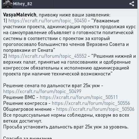
Mihey_82
VasyaMalevich
, привожу ниже ваши заявления:
1)
https://xcraft.ru/forum/topic_50450
- "Уважаемые
участники проекта, админисрация проекта продолжая курс
на самоуправление объявляет о готовности политической
системы в соответствии с проектом за который
проголосовало большинство членов Верховно Совета и
поправками от Сената"
2)
https://xcraft.ru/forum/topic_45552
- "Решения нижней и
верхних палат, принятые на голосованиях и одобренные
конгрессом обязательны к исполнению админисрацией
проекта при наличие технической возможности"
Решение сената по дальности врат 25к укм -
https://xcraft.ru/forum/topic_50499
Решение ВМС -
https://xcraft.ru/forum/topic_50511
Решение конгресса -
https://xcraft.ru/forum/topic_50556
Общеигровое мнение -
https://xcraft.ru/forum/topic_50506
Все процессуальные нормы соблюдены, кворум во всех
ветках достигнут.
Просьба установить дальность врат 25к укм за уровень.
Спасибо за внимание.