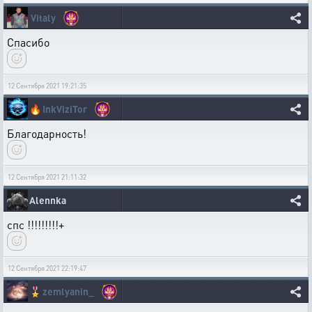
Vitaly
Спасибо
12 Сентября 2021 19:21:35
🔥
InkViziTor
Благодарность!
12 Сентября 2021 21:11:32
Alennka
спс !!!!!!!!!+
12 Сентября 2021 22:19:47
🎖️
zemlyanin_