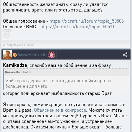
Общественность желает знать, сразу ли удалятся,
распиливать врата или глотать это д. дальше?
Общее голосование -
https://xcraft.ru/forum/topic_50506
Голование ВМС -
https://xcraft.ru/forum/topic_50511
30 Августа 2021 17:09:58
🎨
VasyaMalevich
Kamikadze
, спасибо вам за обобщение и за фразу
Цитата: Kamikadze
мой теран держался только для постройки врат и
больше ни для чего
которая подчёркивает имбалансность старых Врат.
Я повторюсь, админисрация по сути повысила стоимость
Врат в 2 раза.
Объяснение в конгрессе
. Можете считать
мы принудили построить всем ещё 1 уровень Врат. Мы не
считаем сделанное чем-то ужасным, а устранением
дисбаланса. Считаем логичным больше охват - больше