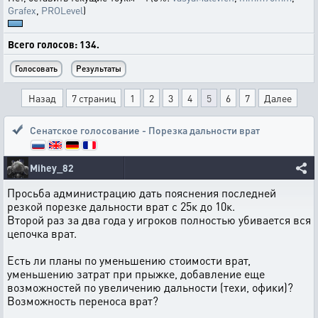
Grafex
,
PROLevel
)
Всего голосов: 134.
Назад
7 страниц
1
2
3
4
5
6
7
Далее
Сенатское голосование - Порезка дальности врат
Mihey_82
Просьба администрацию дать пояснения последней
резкой порезке дальности врат с 25к до 10к.
Второй раз за два года у игроков полностью убивается вся
цепочка врат.
Есть ли планы по уменьшению стоимости врат,
уменьшению затрат при прыжке, добавление еще
возможностей по увеличению дальности (техи, офики)?
Возможность переноса врат?