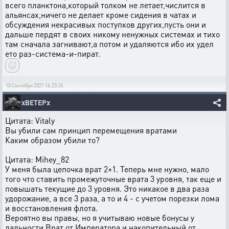
всего планктона,который толком не летает,числится в
альянсах,ничего не делает кроме сидения в чатах и
обсуждения некрасивых поступков других,пусть они и
дальше пердят в своих никому ненужных системах и тихо
там сначала загнивают,а потом и удаляются ибо их удел
ето раз-система-и-пират.
10 Сентября 2021 16:23:24
xBETEPx
Цитата: Vitaly
Вы убили сам принцип перемещения вратами
Каким образом убили то?
Цитата: Mihey_82
У меня была цепочка врат 2+1. Теперь мне нужно, мало
того что ставить промежуточные врата 3 уровня, так еще и
повышать текущие до 3 уровня. Это никакое в два раза
удорожание, а все 3 раза, а то и 4 - с учетом порезки лома
и восстановления флота.
Вероятно вы правы, но я учитываю новые бонусы у
дальности Врат от Императора и накопительный от