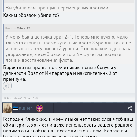
Вы убили сам принцип перемещения вратами
Каким образом убили то?
Цитата: Mihey_82
У меня была цепочка врат 2+1. Теперь мне нужно, мало
того что ставить промежуточные врата 3 уровня, так еще
и повышать текущие до 3 уровня. Это никакое в два раза
удорожание, а все 3 раза, а то и 4 - с учетом порезки
лома и восстановления флота.
Вероятно вы правы, но я учитываю новые бонусы у
дальности Врат от Императора и накопительный от
премиума.
10 Сентября 2021 14:37:20
🇪🇪
Kulibin
Господин Клинских, в моем языке нет таких слов чтоб ваш
обматерить, хотя если даже использовать вашего родного,
видимо они слабые для всех эпитетов к вам. Короче вы
балван, портит хорошую игру только умете ...