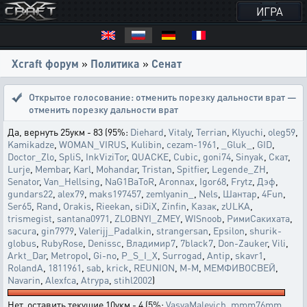
ИГРА
Xcraft форум
»
Политика
»
Сенат
Открытое голосование:
отменить порезку дальности врат —
отменить порезку дальности врат
Да, вернуть 25укм - 83 (95%:
Diehard
,
Vitaly
,
Terrian
,
Klyuchi
,
oleg59
,
Kamikadze
,
WOMAN_VIRUS
,
Kulibin
,
cezam-1961
,
_Gluk_
,
GID
,
Doctor_Zlo
,
SpliS
,
InkViziTor
,
QUACKE
,
Cubic
,
goni74
,
Sinyak
,
Скат
,
Lurje
,
Membar
,
Karl
,
Mohandar
,
Tristan
,
Spitfier
,
Legende_ZH
,
Senator
,
Van_Hellsing
,
NaG1BaToR
,
Aronnax
,
Igor68
,
Frytz
,
Дэф
,
gundars22
,
alex79
,
maks197457
,
zemlyanin_
,
Nels
,
Шантар
,
4Fun
,
Ser65
,
Rand
,
Orakis
,
Rieekan
,
siDiX
,
Zinfin
,
Казак
,
zULKA
,
trismegist
,
santana0971
,
ZLOBNYI_ZMEY
,
WISnoob
,
РимиСакихата
,
sacura
,
gin7979
,
Valerijj_Padalkin
,
strangersan
,
Epsilon
,
shurik-
globus
,
RubyRose
,
Denissc
,
Владимир7
,
7black7
,
Don-Zauker
,
Vili
,
Arkt_Dar
,
Metropol
,
Gi-no
,
P_S_I_X
,
Surrogad
,
Antip
,
skavr1
,
RolandA
,
1811961
,
sab
,
krick
,
REUNION
,
M-M
,
МЕМФИВОСВЕЙ
,
Navarin
,
Alexfca
,
Atrypa
,
stihl2002
)
Нет, оставить текущие 10укм - 4 (5%:
VasyaMalevich
,
mmm76mm
,