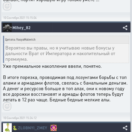
10 Сентября 2021 15:15:04
Mihey_82
Цитата: VasyaMalevich
Вероятно вы правы, но я учитываю новые бонусы у
дальности Врат от Императора и накопительный от
премиума.
Уже премиальное накопление ввели, понятно.
В итоге порезка, проводимая под лозунгами борьбы с топ
алами и армадами флотов, свелась с банальным деньгам.
А денег и ресурсов больше в топ алах, они к новому году
все дорожки восстановят и армады флотов теперь будут
летать в 12 раз чаще. Бедные бедные мелкие алы.
10 Сентября 2021 15:24:12
🐍
ZLOBNYI_ZMEY