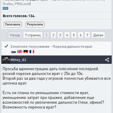
Grafex
,
PROLevel
)
Всего голосов: 134.
Назад
7 страниц
1
2
3
4
5
6
7
Далее
Сенатское голосование - Порезка дальности врат
Mihey_82
Просьба администрацию дать пояснения последней
резкой порезке дальности врат с 25к до 10к.
Второй раз за два года у игроков полностью убивается вся
цепочка врат.
Есть ли планы по уменьшению стоимости врат,
уменьшению затрат при прыжке, добавление еще
возможностей по увеличению дальности (техи, офики)?
Возможность переноса врат?