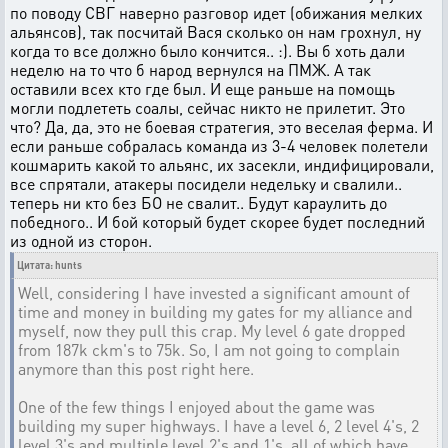
по поводу СВГ наверно разговор идет (обижания мелких
альянсов), так посчитай Вася сколько он нам грохнул, ну
когда то все должно было кончится.. :). Вы б хоть дали
неделю на то что б народ вернулся на ПМЖ. А так
оставили всех кто где был. И еще раньше на помощь
могли подлететь соалы, сейчас никто не прилетит. Это
что? Да, да, это не боевая стратегия, это веселая ферма. И
если раньше собралась команда из 3-4 человек полетели
кошмарить какой то альянс, их засекли, индифицировали,
все спрятали, атакеры посидели недельку и свалили..
теперь ни кто без БО не свалит.. Будут караулить до
победного.. И бой который будет скорее будет последний
из одной из сторон.
Цитата: hunts
Well, considering I have invested a significant amount of
time and money in building my gates for my alliance and
myself, now they pull this crap. My level 6 gate dropped
from 187k ckm's to 75k. So, I am not going to complain
anymore than this post right here.
One of the few things I enjoyed about the game was
building my super highways. I have a level 6, 2 level 4's, 2
level 3's and multiple level 2's and 1's, all of which have