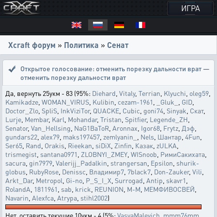
ИГРА
Xcraft форум
»
Политика
»
Сенат
Открытое голосование:
отменить порезку дальности врат —
отменить порезку дальности врат
Да, вернуть 25укм - 83 (95%:
Diehard
,
Vitaly
,
Terrian
,
Klyuchi
,
oleg59
,
Kamikadze
,
WOMAN_VIRUS
,
Kulibin
,
cezam-1961
,
_Gluk_
,
GID
,
Doctor_Zlo
,
SpliS
,
InkViziTor
,
QUACKE
,
Cubic
,
goni74
,
Sinyak
,
Скат
,
Lurje
,
Membar
,
Karl
,
Mohandar
,
Tristan
,
Spitfier
,
Legende_ZH
,
Senator
,
Van_Hellsing
,
NaG1BaToR
,
Aronnax
,
Igor68
,
Frytz
,
Дэф
,
gundars22
,
alex79
,
maks197457
,
zemlyanin_
,
Nels
,
Шантар
,
4Fun
,
Ser65
,
Rand
,
Orakis
,
Rieekan
,
siDiX
,
Zinfin
,
Казак
,
zULKA
,
trismegist
,
santana0971
,
ZLOBNYI_ZMEY
,
WISnoob
,
РимиСакихата
,
sacura
,
gin7979
,
Valerijj_Padalkin
,
strangersan
,
Epsilon
,
shurik-
globus
,
RubyRose
,
Denissc
,
Владимир7
,
7black7
,
Don-Zauker
,
Vili
,
Arkt_Dar
,
Metropol
,
Gi-no
,
P_S_I_X
,
Surrogad
,
Antip
,
skavr1
,
RolandA
,
1811961
,
sab
,
krick
,
REUNION
,
M-M
,
МЕМФИВОСВЕЙ
,
Navarin
,
Alexfca
,
Atrypa
,
stihl2002
)
Нет, оставить текущие 10укм - 4 (5%:
VasyaMalevich
,
mmm76mm
,