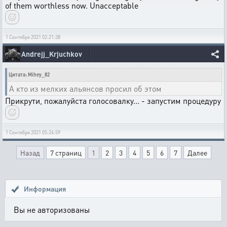
of them worthless now. Unacceptable
1 Сентября 2021 02:21:38
Andrejj_Krjuchkov
Цитата: Mihey_82
А кто из мелких альянсов просил об этом
Прикрути, пожалуйста голосовалку... - запустим процедуру
1 Сентября 2021 05:24:59
Назад
7 страниц
1
2
3
4
5
6
7
Далее
Информация
Вы не авторизованы