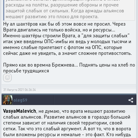
расходы на полёты, разрушение обороны и прочее
защитой слабых от сильных. Когда армады альянсов
мешают развитию это плохо для проекта.
Ну ал шахтёров как бы об этом вовсе не просил. Через
Врата двигались не только войска, но и ресурсы...
Именно шахтёры строили Врата, а "для защиты слабых"
итак уже введены ОПС-имбы их ведь у молодых тысячи и
именно слабые прилетают с флотом на ОПС, которые
сейчас даже не увидеть, а значит сложнее противостоять.
Прямо как во времна Брежнева... Поднять цены на хлеб по
просьбе трудящихся
31 Августа 2021 06:36:34
oleg59
VasyaMalevich
, не думаю, что врата мешают развитию
слабых альянсов. Развитие альянсов в гораздо большей
степени зависит от наличия своей территории, своей
сетки. Так что это слабый аргумент. А вот то, что в ворота
были вложены ресурсы и немалые - это факт. Кто нибудь