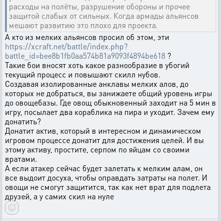
расходы на полёты, разрушение обороны и прочее
защитой слабых от сильных. Когда армады альянсов
мешают развитию это плохо для проекта.
А кто из мелких альянсов просил об этом, эти
https://xcraft.net/battle/index.php?
battle_id=bee8b1fb0aa574b81a9093f4894be618
?
Такие бои вносят хоть какое разнообразие в убогий
текущий процесс и повышают скилл нубов.
Создавая изолированные анклавы мелких алов, до
которых не добраться, вы занижаете общий уровень игры
до овощебазы. Где овощ обыкновенный заходит на 5 мин в
игру, посылает два кораблика на пира и уходит. Зачем ему
донатить?
Донатит актив, который в интересном и динамическом
игровом процессе донатит для достижения целей. И вы
этому активу, простите, серпом по яйцам со своими
вратами.
А если атакер сейчас будет залетать к мелким алам, он
все выдоит досуха, чтобы оправдать затраты на полет. И
овощи не смогут защитится, так как нет врат для подлета
друзей, а у самих скил на нуле