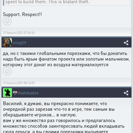
spent to build them. This is blatant theft.
Support. Respect!!
31 Августа 2021 07:34:54
oleg59
да, но с такими глобальными порезками, что бы донатить
надо быть ярым фанатом проекта или золотым мальчиком,
которому этот донат из воздуха материализуется
31 Августа 2021 08:16:09
🎌
Kamikadze
Василий, я думаю, вы прекрасно понимаете, что
очередной раз зарезав что-то в игре, тем самым вы
обкрадываете игроков... в наглую.
вам у же множество раз говорилось и предлагалось
множество способов заинтересовать людей вкладывать
сюда деньги, а вы своими порезками вызываете