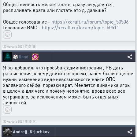
Общественность желает знать, сразу ли удалятся,
распиливать врата или глотать это д. дальше?
Общее голосование -
https://xcraft.ru/forum/topic_50506
Голование ВМС -
https://xcraft.ru/forum/topic_50511
30 Августа 2021 17:09:58
🎲
Rand
Я бы добавил, что просьба к администрации , РБ дать
разъяснения, к чему движется проект, зачем были в целом
нужны изменения виде невозможности найти ОПС,
халявного сейфа, порезки врат. Меняется динамика игры
в целом а для чего и почему непонятно, вроде всех все
устраивало, за исключением может быть отдельных
личностей.
30 Августа 2021 18:10:14
Andrejj_Krjuchkov