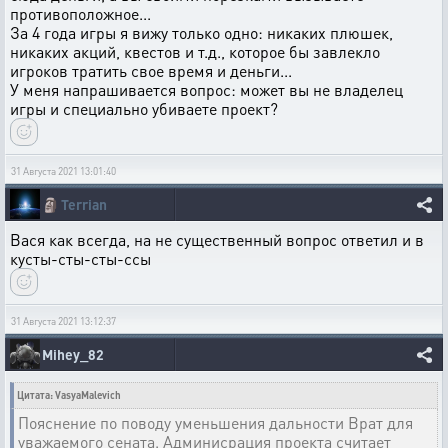
противоположное...
За 4 года игры я вижу только одно: никаких плюшек,
никаких акций, квестов и т.д., которое бы завлекло
игроков тратить свое время и деньги...
У меня напрашивается вопрос: может вы не владелец
игры и специально убиваете проект?
31 Августа 2021 13:01:40
🗿
Terrian
Вася как всегда, на не существенный вопрос ответил и в
кусты-сты-сты-ссы
31 Августа 2021 13:12:37
Mihey_82
Цитата: VasyaMalevich
Пояснение по поводу уменьшения дальности Врат для
уважаемого сената. Админисрация проекта считает