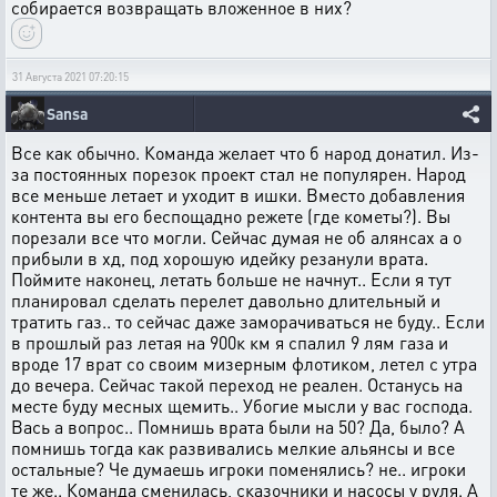
собирается возвращать вложенное в них?
31 Августа 2021 07:20:15
Sansa
Все как обычно. Команда желает что б народ донатил. Из-
за постоянных порезок проект стал не популярен. Народ
все меньше летает и уходит в ишки. Вместо добавления
контента вы его беспощадно режете (где кометы?). Вы
порезали все что могли. Сейчас думая не об алянсах а о
прибыли в хд, под хорошую идейку резанули врата.
Поймите наконец, летать больше не начнут.. Если я тут
планировал сделать перелет давольно длительный и
тратить газ.. то сейчас даже заморачиваться не буду.. Если
в прошлый раз летая на 900к км я спалил 9 лям газа и
вроде 17 врат со своим мизерным флотиком, летел с утра
до вечера. Сейчас такой переход не реален. Останусь на
месте буду месных щемить.. Убогие мысли у вас господа.
Вась а вопрос.. Помнишь врата были на 50? Да, было? А
помнишь тогда как развивались мелкие альянсы и все
остальные? Че думаешь игроки поменялись? не.. игроки
те же.. Команда сменилась, сказочники и насосы у руля. А