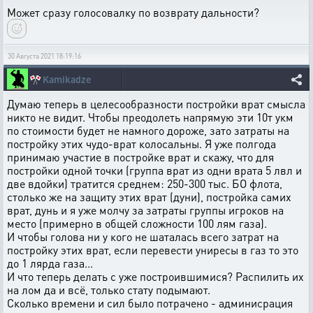
Может сразу голосовалку по возврату дальности?
30 Августа 2021 18:19:16
🎌
Kamikadze
Думаю теперь в целесообразности постройки врат смысла
никто не видит. Чтобы преодолеть напрямую эти 10т укм
по стоимости будет не намного дороже, зато затраты на
постройку этих чудо-врат колосальны. Я уже полгода
принимаю участие в постройке врат и скажу, что для
постройки одной точки (группа врат из одни врата 5 лвл и
две вдойки) тратится среднем: 250-300 тыс. БО флота,
столько же на защиту этих врат (дуни), постройка самих
врат, дунь и я уже молчу за затраты группы игроков на
место (примерно в общей сложности 100 лям газа).
И чтобы голова ни у кого не шаталась всего затрат на
постройку этих врат, если перевести униресы в газ то это
до 1 лярда газа...
И что теперь делать с уже построившимися? Распилить их
на лом да и всё, только стату подымают.
Сколько времени и сил было потрачено - админисрация