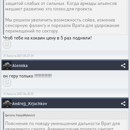
защитой слабых от сильных. Когда армады альянсов
мешают развитию это плохо для проекта.
Мы решили увеличить возможность сейва, изменив
сенсорную фалангу и порезали Врата для удорожания
перемещений по сектору.
Чтоб тебе на кокаин цену в 5 раз подняли!
31 Августа 2021 05:27:59
Alennka
он геру только !!!!!!!!!!!!
31 Августа 2021 06:30:02
Andrejj_Krjuchkov
Цитата: VasyaMalevich
Пояснение по поводу уменьшения дальности Врат для
уважаемого сената. Админисрация проекта считает