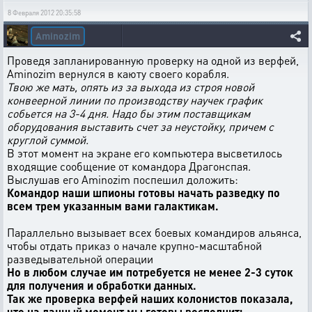
8 Февраля 2012 20:35:58
Aminozim
Проведя запланированную проверку на одной из верфей,
Aminozim вернулся в каюту своего корабля.
Твою же мать, опять из за выхода из строя новой
конвеерной линии по производству научек график
собьется на 3-4 дня. Надо бы этим поставщикам
оборудования выставить счет за неустойку, причем с
круглой суммой.
В этот момент на экране его компьютера высветилось
входящие сообщение от командора Драгонспая.
Выслушав его Aminozim поспешил доложить:
Командор наши шпионы готовы начать разведку по
всем трем указанным вами галактикам.
Параллельно вызывает всех боевых командиров альянса,
чтобы отдать приказ о начале крупно-масштабной
разведывательной операции
Но в любом случае им потребуется не менее 2-3 суток
для получения и обработки данных.
Так же проверка верфей наших колонистов показала,
что на данный момент мы готовы восполнить