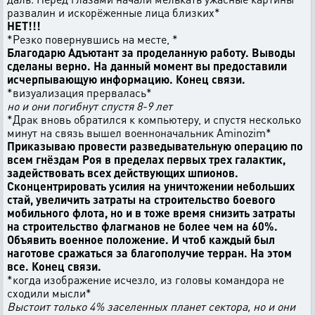
развалин и искорёженные лица близких*
НЕТ!!!
*Резко повернувшись на месте, *
Благодарю Адъютант за проделанную работу. Выводы
сделаны верно. На данный момент вы предоставили
исчерпывающую информацию. Конец связи.
*визуализация прервалась*
но и они погибнут спустя 8-9 лет
*Драк вновь обратился к компьютеру, и спустя несколько
минут на связь вышел военноначальник Aminozim*
Приказываю провести разведывательную операцию по
всем гнёздам Роя в пределах первых трех галактик,
задействовать всех действующих шпионов.
Сконцентрировать усилия на уничтожении небольших
стай, увеличить затраты на строительство боевого
мобильного флота, но и в тоже время снизить затраты
на строительство флагманов не более чем на 60%.
Объявить военное положение. И чтоб каждый был
наготове сражаться за благополучие терран. На этом
все. Конец связи.
*когда изображение исчезло, из головы командора не
сходили мысли*
Выстоит только 4% заселенных планет сектора, но и они