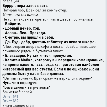
операции.
Брррр.. пора завязывать.
Потирая лоб, Драк сел за компьютер.
И так.. что мы имеем.
Не успел экран загореться, как в дверь постучались.
- Войдите.
- Добрый вечер, Сэр.
- Ааааа.. Лео.. Проходи.
- Смотрю, вы пришли в себя.
- Да. Будь добр, достань таблетку из левого шкафа.
*Лео, открыл дверь шкафа и достал обезболивающее,
лежавшее рядом с бутылкой вина*
- Благадарю. Ну так и что я пропустил.
- Капитан Майкл, которому вы передали командование,
на время вашего.. эээ.. отдыха, приготовил наиболее
интересный для вас отчеты. Если я не ошибаюсь, они
должны быть у вас в базе данных.
*Выпив таблетку, Драк сразу же вернулся к экрану*
Нус.. чем порадует.
*База данных загрузилась*
Зачистка Червей
Отчет №1
Отчет №2
Уничтожение стаи