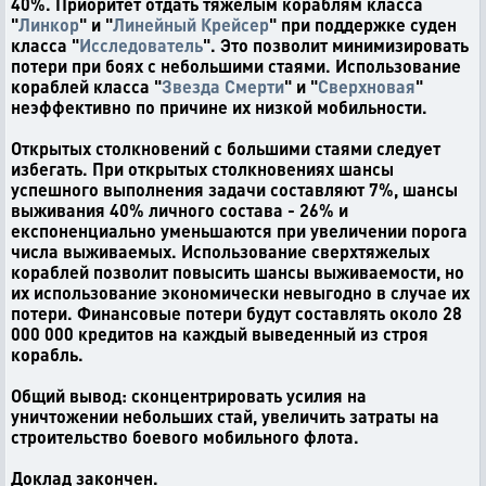
40%. Приоритет отдать тяжелым кораблям класса
"
Линкор
" и "
Линейный Крейсер
" при поддержке суден
класса "
Исследователь
". Это позволит минимизировать
потери при боях с небольшими стаями. Использование
кораблей класса "
Звезда Смерти
" и "
Сверхновая
"
неэффективно по причине их низкой мобильности.
Открытых столкновений с большими стаями следует
избегать. При открытых столкновениях шансы
успешного выполнения задачи составляют 7%, шансы
выживания 40% личного состава - 26% и
експоненциально уменьшаются при увеличении порога
числа выживаемых. Использование сверхтяжелых
кораблей позволит повысить шансы выживаемости, но
их использование экономически невыгодно в случае их
потери. Финансовые потери будут составлять около 28
000 000 кредитов на каждый выведенный из строя
корабль.
Общий вывод: сконцентрировать усилия на
уничтожении небольших стай, увеличить затраты на
строительство боевого мобильного флота.
Доклад закончен.