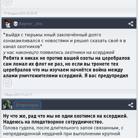
29 Февраля 2012 20:20:39
💀
Raynor_Jim
*выйдя с тюрьмы нный заключённый долго
ознакамливался с новостями и решил сказать своё я в
канал охотников*
у нас наконецто появились охотники на ксерджей
Ребята я никак не против вашей охоты на церебралов
сам ломал их флот не раз, но если вы тронете тех
церебралов что мы изучаем начнётся война между
алами уничтожителями ксерджей. Я вас предупредил
1 Марта 2012 11:41:17
Dragonspy4
Ну что же, рад что мы не одни охотимся на ксерджей.
Надеюсь на плодотворное сотрудничество.
Голова гудела, после длительного запоя связанным, с
непредвиденной неудачей при выполнении крупной