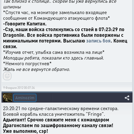
Так близко к столице.. скорей бы уже вернулись все
шпионы
*Спустя час, на мониторе замелькало входящее
сообщение от Командующего атакующего флота*
-Говорите Капитан.
-Сэр, наши войска столкнулись со стаей в 07:23:29 по
Dragoniie. Все войска противника были повержены с
минимальными потерями. Высылаю
запись боя
. Конец
связи.
*Изучив отчет, улыбка сама возникла на лице*
Молодцы ребята, показали кто здесь главный.
*Немного погрустнев*
Жаль не все вернутся обратно.
9 Февраля 2012 00:07:34
Aminozim
23:20:21 по средне-галактическому времени сектора.
Боевой корабль класса уничтожитель "Fringe".
Адьютант! Срочно свяжите меня с командором
Драгонспаем по зашифрованному каналу связи!
Уже выполняю, сэр!