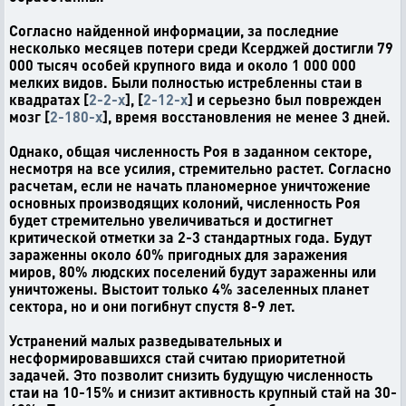
Согласно найденной информации, за последние
несколько месяцев потери среди Ксерджей достигли 79
000 тысяч особей крупного вида и около 1 000 000
мелких видов. Были полностью истребленны стаи в
квадратах [
2-2-x
], [
2-12-x
] и серьезно был поврежден
мозг [
2-180-x
], время восстановления не менее 3 дней.
Однако, общая численность Роя в заданном секторе,
несмотря на все усилия, стремительно растет. Согласно
расчетам, если не начать планомерное уничтожение
основных производящих колоний, численность Роя
будет стремительно увеличиваться и достигнет
критической отметки за 2-3 стандартных года. Будут
зараженны около 60% пригодных для заражения
миров, 80% людских поселений будут зараженны или
уничтожены. Выстоит только 4% заселенных планет
сектора, но и они погибнут спустя 8-9 лет.
Устранений малых разведывательных и
несформировавшихся стай считаю приоритетной
задачей. Это позволит снизить будущую численность
стаи на 10-15% и снизит активность крупный стай на 30-