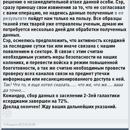
решение о незамедлительной атаке данной особи. Сэр,
сразу приношу свои извинения за то, что не согласовал
с вами операцию, но надеюсь данные полученные
в ее
результате
пойдут нам только на пользу. Все образцы
тканей этих тварей уже отправлены ученым, думаю им
потребуется несколько дней для обработки полученных
данных.
Сэр, осмелюсь предположить, что активность ксерджей
за последние сутки так или иначе связана с нашим
появлением в секторе. В связи с этим считаю
необходимым усилить меры безопасности на наших
колониях, и перевести войска в режим повышенной
боеготовности, а так же считаю необходимым провести
проверку всех каналов связи на предмет утечки
информации или несанкционированного доступа к ней.
Так! Что то, я еще хотел сказать...... что же, что же..... аааа
да точно....
Командор, сбор данных о заселении 2-3ей галактики
ксерджами завершен на 72%.
Доклад окончен! Жду ваших дальнейших указаний.
10 Февраля 2012 02:03:08