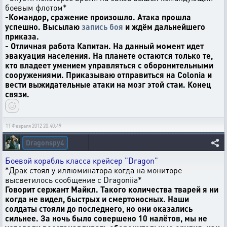
боевым флотом*
-Командор, сражение произошло. Атака прошла
успешно. Высылаю
запись боя
и ждём дальнейшего
приказа.
- Отличная работа Капитан. На данный момент идет
эвакуация населения. На планете остаются только те,
кто владеет умением управляться с оборонительными
сооружениями. Приказываю отправиться на Colonia и
вести выжидательные атаки на мозг этой стаи. Конец
связи.
11 Февраля 2012 20:40:49
Dragonspy4
Боевой корабль класса крейсер "Dragon"
*Драк стоял у иллюминатора когда на мониторе
высветилось сообщение с Dragoniia*
Говорит сержант Майкл. Такого количества тварей я ни
когда не видел, быстрых и смертоносных. Наши
солдаты стояли до последнего, но они оказались
сильнее. За ночь было совершено 10 налётов, мы не