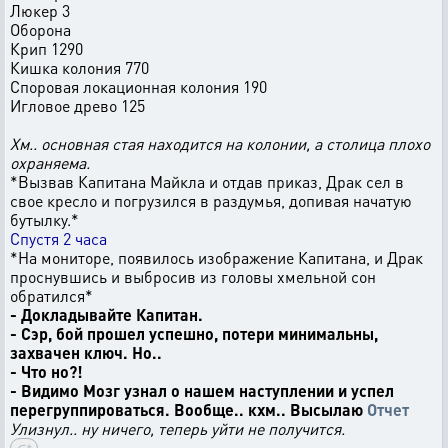
Люкер 3
Оборона
Крип 1290
Кишка колония 770
Споровая локационная колония 190
Игловое древо 125
Хм.. основная стая находится на колонии, а столица плохо
охраняема.
*Вызвав Капитана Майкла и отдав приказ, Драк сел в
свое кресло и погрузился в раздумья, допивая начатую
бутылку.*
Спустя 2 часа
*На мониторе, появилось изображение Капитана, и Драк
проснувшись и выбросив из головы хмельной сон
обратился*
- Докладывайте Капитан.
- Сэр, бой прошел успешно, потери минимальны,
захвачен ключ. Но..
- Что но?!
- Видимо Мозг узнал о нашем наступлении и успел
перегруппироваться. Вообще.. кхм.. Высылаю
Отчет
Улизнул.. ну ничего, теперь уйти не получится.