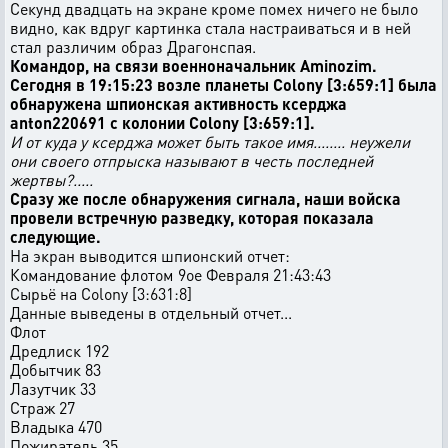
Секунд двадцать на экране кроме помех ничего не было
видно, как вдруг картинка стала настраиваться и в ней
стал различим образ Драгонспая.
Командор, на связи военноначальник Aminozim.
Сегодня в 19:15:23 возле планеты Colony [3:659:1] была
обнаружена шпионская активность ксерджа
anton220691 с колонии Colony [3:659:1].
И от куда у ксерджа может быть такое имя........ неужели
они своего отпрыска называют в честь последней
жертвы?.....
Сразу же после обнаружения сигнала, наши войска
провели встречную разведку, которая показала
следующие.
На экран выводится шпионский отчет:
Командование флотом 9ое Февраля 21:43:43
Сырьё на Colony [3:631:8]
Данные выведены в отдельный отчет...
Флот
Дредлиск 192
Добытчик 83
Лазутчик 33
Страж 27
Владыка 470
Пожиратель 35