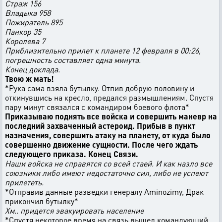
Страж 156
Владыка 958
Пожиратель 895
Панкор 35
Королева 7
Приблизительно прилет к планете 12 февраля в 00:26,
погрешность составляет одна минута.
Конец доклада.
Твою ж мать!
*Рука сама взяла бутылку. Отпив добрую половину и
откинувшись на кресло, предался размышлениям. Спустя
пару минут связался с командиром боевого флота*
Приказываю поднять все войска и совершить маневр на
последний захваченный астероид. Прибыв в пункт
назначения, совершить атаку на планету, от куда было
совершенно движение сущности. После чего ждать
следующего приказа. Конец Связи.
Наши войска не справятся со всей стаей. И как назло все
союзники либо имеют недостаточно сил, либо не успеют
прилететь.
*Отправив данные разведки генералу Aminozimу, Драк
прикончил бутылку*
Хм.. придется эвакуировать население
*Спустя некоторое время на связь вышел командующий