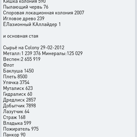
Кишка колония 590
Пылающий червь 76
Споровая локационная колония 2007
Игловое древо 239
ЁЛазионный КАллайдер 1
и основная стая
Сырьё на Colony 29-02-2012
Металл:1 239 376 Минералы:125 029
Веспен:2 655 919
Флот
Баклуша 1450
Плеть 8500
Упячка 3754
Муталиск 623
Гидралиск 60
Дредлиск 2857
Добытчик 7898
Лазутчик 64
Страж 168
Владыка 599
Пожиратель 975
Панкор 90