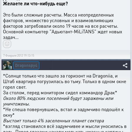
Желаете ли что-нибудь еще?
Это были сложные расчеты. Масса неопределенных
факторов, множество условных и взаимовлияющих
факторов затребовали около 19 часов на все расчеты.
Основной компьютер "Адьютант-MiLiTANS" ждет новых
задач...
7 Февраля 2012 19:13:15
Dragonspy4
*Солнце только что зашло за горизонт на Dragoniia, и
Штаб квартира погрузилась во тьму. Только в одном окне
горел свет.
За столом, перед монитором сидел коммандор Драк*
Около 80% людских поселений будут заражены или
уничтожены.
*Не спеша повернувшись, встал и задумчиво подошёл к
окну*
Выстоит только 4% заселенных планет сектора
*взгляд становился всё задумчивее и мысли уносились в
даль. Перед глазами начали мелькать ужасные картины