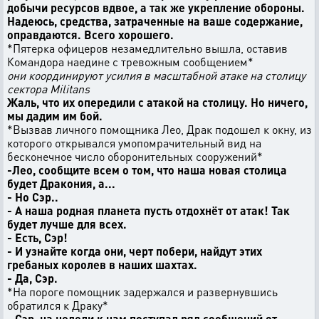
добычи ресурсов вдвое, а так же укрепление обороны.
Надеюсь, средства, затраченные на ваше содержание,
оправдаются. Всего хорошего.
*Пятерка офицеров незамедлительно вышла, оставив
Командора наедине с тревожным сообщением*
они координируют усилия в масштабной атаке на столицу
сектора Militans
Жаль, что их опередили с атакой на столицу. Но ничего,
мы дадим им бой.
*Вызвав личного помощника Лео, Драк подошел к окну, из
которого открывался умопомрачительный вид на
бесконечное число оборонительных сооружений*
-Лео, сообщите всем о том, что наша новая столица
будет Дракония, а...
- Но Сэр..
- А наша родная планета пусть отдохнёт от атак! Так
будет лучше для всех.
- Есть, Сэр!
- И узнайте когда они, черт побери, найдут этих
гребаных королев в наших шахтах.
- Да, Сэр.
*На пороге помощник задержался и развернувшись
обратился к Драку*
- Сэр, на недели к нам поступал ряд сообщений от