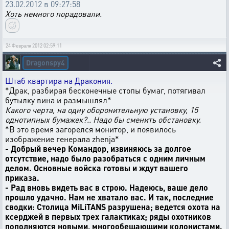
23.02.2012 в 09:27:58
Хоть немного порадовали.
24 Февраля 2012 02:59:11
Dragonspy4
Штаб квартира на Дракония.
*Драк, разбирая бесконечные стопы бумаг, потягивал
бутылку вина и размышлял*
Какого черта, на одну оборонительную установку, 15
однотипных бумажек?.. Надо бы сменить обстановку.
*В это время загорелся монитор, и появилось
изображение генерала zhenja*
- Добрый вечер Командор, извиняюсь за долгое
отсутствие, надо было разобраться с одним личным
делом. Основные войска готовы и ждут вашего
приказа.
- Рад вновь видеть вас в строю. Надеюсь, ваше дело
прошло удачно. Нам не хватало вас. И так, последние
сводки: Столица MiLiTANS разрушена; ведется охота на
ксерджей в первых трех галактиках; ряды охотников
пополняются новыми, многообещающими колонистами.