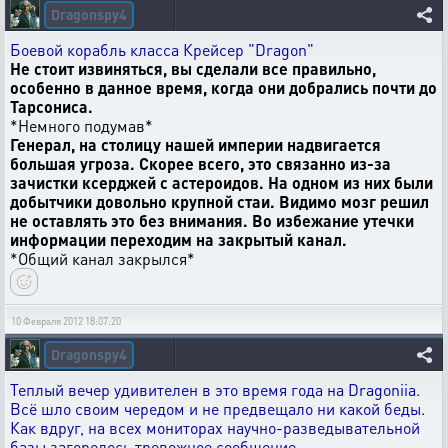
Dragonspy4
Боевой корабль класса Крейсер "Dragon"
Не стоит извиняться, вы сделали все правильно,
особенно в данное время, когда они добрались почти до
Тарсониса.
*Немного подумав*
Генерал, на столицу нашей империи надвигается
большая угроза. Скорее всего, это связанно из-за
зачистки ксерджей с астероидов. На одном из них были
добытчики довольно крупной стаи. Видимо мозг решил
не оставлять это без внимания. Во избежание утечки
информации переходим на закрытый канал.
*Общий канал закрылся*
10 Февраля 2012 18:07:20
Dragonspy4
Теплый вечер удивителен в это время года на Dragoniia.
Всё шло своим чередом и не предвещало ни какой беды.
Как вдруг, на всех мониторах научно-разведывательной
базы загорелось тревожное сообщение.