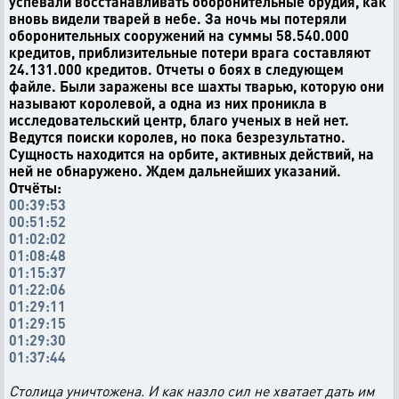
успевали восстанавливать оборонительные орудия, как
вновь видели тварей в небе. За ночь мы потеряли
оборонительных сооружений на суммы 58.540.000
кредитов, приблизительные потери врага составляют
24.131.000 кредитов. Отчеты о боях в следующем
файле. Были заражены все шахты тварью, которую они
называют королевой, а одна из них проникла в
исследовательский центр, благо ученых в ней нет.
Ведутся поиски королев, но пока безрезультатно.
Сущность находится на орбите, активных действий, на
ней не обнаружено. Ждем дальнейших указаний.
Отчёты:
00:39:53
00:51:52
01:02:02
01:08:48
01:15:37
01:22:06
01:29:11
01:29:15
01:29:30
01:37:44
Столица уничтожена. И как назло сил не хватает дать им