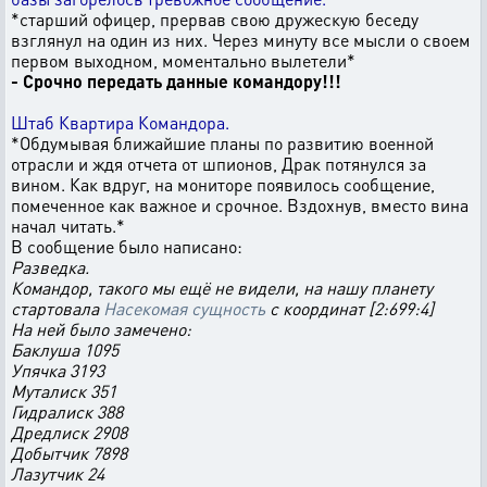
*старший офицер, прервав свою дружескую беседу
взглянул на один из них. Через минуту все мысли о своем
первом выходном, моментально вылетели*
- Срочно передать данные командору!!!
Штаб Квартира Командора.
*Обдумывая ближайшие планы по развитию военной
отрасли и ждя отчета от шпионов, Драк потянулся за
вином. Как вдруг, на мониторе появилось сообщение,
помеченное как важное и срочное. Вздохнув, вместо вина
начал читать.*
В сообщение было написано:
Разведка.
Командор, такого мы ещё не видели, на нашу планету
стартовала
Насекомая сущность
с координат [2:699:4]
На ней было замечено:
Баклуша 1095
Упячка 3193
Муталиск 351
Гидралиск 388
Дредлиск 2908
Добытчик 7898
Лазутчик 24