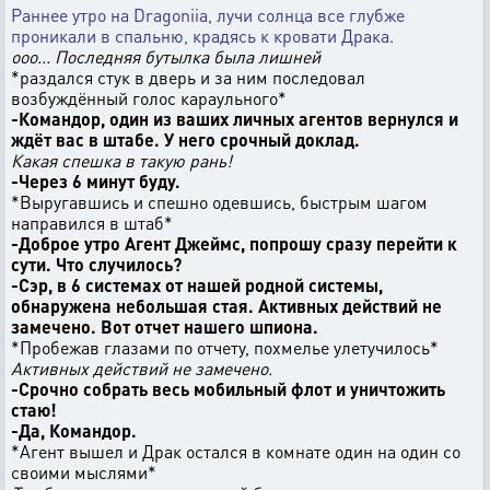
Раннее утро на Dragoniia, лучи солнца все глубже
проникали в спальню, крадясь к кровати Драка.
ооо... Последняя бутылка была лишней
*раздался стук в дверь и за ним последовал
возбуждённый голос караульного*
-Командор, один из ваших личных агентов вернулся и
ждёт вас в штабе. У него срочный доклад.
Какая спешка в такую рань!
-Через 6 минут буду.
*Выругавшись и спешно одевшись, быстрым шагом
направился в штаб*
-Доброе утро Агент Джеймс, попрошу сразу перейти к
сути. Что случилось?
-Сэр, в 6 системах от нашей родной системы,
обнаружена небольшая стая. Активных действий не
замечено. Вот отчет нашего шпиона.
*Пробежав глазами по отчету, похмелье улетучилось*
Активных действий не замечено.
-Срочно собрать весь мобильный флот и уничтожить
стаю!
-Да, Командор.
*Агент вышел и Драк остался в комнате один на один со
своими мыслями*