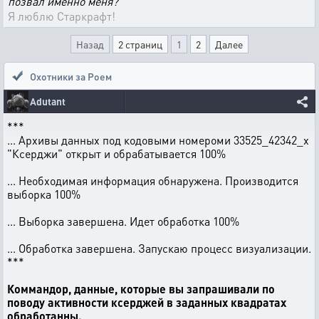
позвал именно меня?
Я люблю Старкрафт!
Назад
2 страниц
1
2
Далее
Охотники за Роем
Adutant
***
... Архивы данных под кодовыми номероми 33525_42342_x
"Ксерджи" открыт и обрабатывается 100%
... Необходимая информация обнаружена. Производится
выборка 100%
... Выборка завершена. Идет обработка 100%
... Обработка завершена. Запускаю процесс визуализации.
***
Коммандор, данные, которые вы запрашивали по
поводу активности ксерджей в заданных квадратах
обработанны.