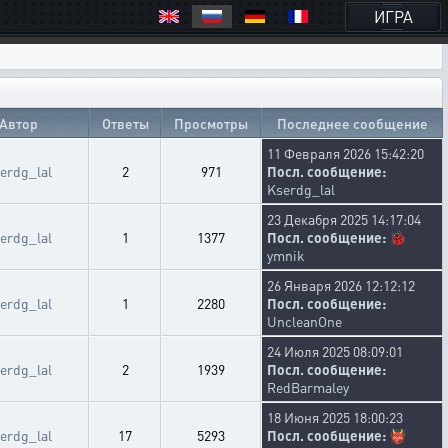
ИГРА
Автор
Ответы
Просмотры
Последнее сообщение
11 Февраля 2026 15:42:20
erdg_lal
2
971
Посл. сообщение:
Kserdg_lal
23 Декабря 2025 14:17:04
erdg_lal
1
1377
Посл. сообщение:
🐞
ymnik
26 Января 2026 12:12:12
erdg_lal
1
2280
Посл. сообщение:
UncleanOne
24 Июля 2025 08:09:01
erdg_lal
2
1939
Посл. сообщение:
RedBarmaley
18 Июня 2025 18:00:23
erdg_lal
17
5293
Посл. сообщение:
👹