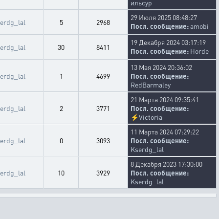
ильсур
29 Июля 2025 08:48:27
erdg_lal
5
2968
Посл. сообщение:
amobi
19 Декабря 2024 03:17:19
erdg_lal
30
8411
Посл. сообщение:
Horde
13 Мая 2024 20:36:02
erdg_lal
1
4699
Посл. сообщение:
RedBarmaley
21 Марта 2024 09:35:41
erdg_lal
2
3771
Посл. сообщение:
⚡
Victoria
11 Марта 2024 07:29:22
erdg_lal
0
3093
Посл. сообщение:
Kserdg_lal
8 Декабря 2023 17:30:00
erdg_lal
10
3929
Посл. сообщение:
Kserdg_lal