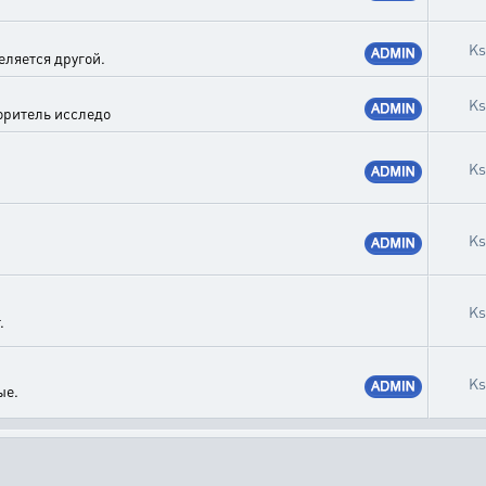
Ks
еляется другой.
Ks
оритель исследо
Ks
Ks
Ks
.
Ks
ые.