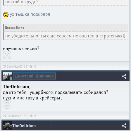
пяткой в грудь?
ух тышка подколол
Цитата: Darya
не убедительно! ты еще совсем не опытен в стратегиях))
научишь сэнсей?
27 Сентября 2015 21:06:15
Дмиттрий_Шипилов
TheDelirium
,
да кто тебя , ущербного, подкалывать собирался?
пукни мне газу в крейсеры )
27 Сентября 2015 21:15:16
TheDelirium