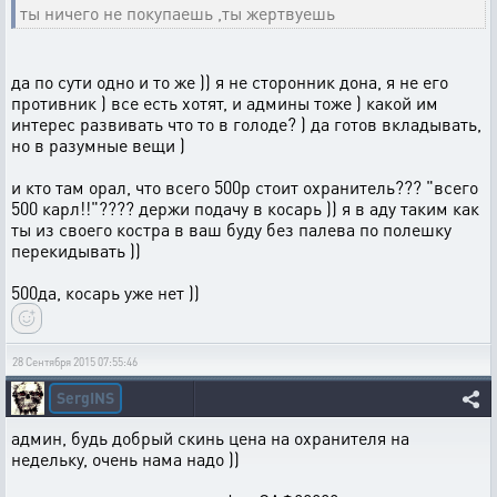
ты ничего не покупаешь ,ты жертвуешь
да по сути одно и то же )) я не сторонник дона, я не его
противник ) все есть хотят, и админы тоже ) какой им
интерес развивать что то в голоде? ) да готов вкладывать,
но в разумные вещи )
и кто там орал, что всего 500р стоит охранитель??? "всего
500 карл!!"???? держи подачу в косарь )) я в аду таким как
ты из своего костра в ваш буду без палева по полешку
перекидывать ))
500да, косарь уже нет ))
28 Сентября 2015 07:55:46
SergINS
админ, будь добрый скинь цена на охранителя на
недельку, очень нама надо ))