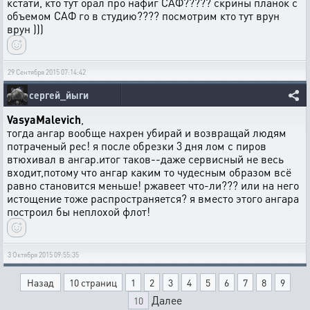
кстати, кто тут орал про нафиг САФ????? скрины планок с
объемом САФ го в студию???? посмотрим кто тут врун
врун )))
29 Сентября 2015 07:14:42
сергей_йыги
VasyaMalevich
,
тогда ангар вообще нахрен убирай и возвращай людям
потраченый рес! я после обрезки 3 дня лом с пиров
втюхивал в ангар.итог таков--даже сервисный не весь
входит,потому что ангар каким то чудесным образом всё
равно становится меньше! ржавеет что-ли??? или на него
истощение тоже распространяется? я вместо этого ангара
построил бы неплохой флот!
3 Октября 2015 09:55:35
Назад
10 страниц
1
2
3
4
5
6
7
8
9
Далее
10