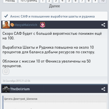
Назад
10 страниц
1
2
3
4
5
6
7
8
9
10
Далее
Анонс САФ и повышение выработки шахты и рудника
🎨
VasyaMalevich
Скоро САФ будет с большой вероятностью понижен ещё
на 100.
Выработка Шахты и Рудника повышена на около 10
процентов для баланса добычи ресурсов по сектору.
Обломки с миссии 10 от Феникса увеличены на 50
процентов.
26 Сентября 2015 21:42:06
TheDelirium
Цитата: Дмиттрий_Шипилов