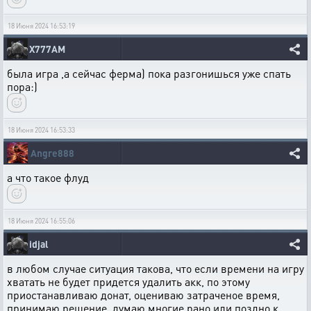
18 Июня 2024 16:53:19
X777AM
была игра ,а сейчас ферма) пока разгонишься уже спать
пора:)
18 Июня 2024 16:53:33
Angre888
а что такое флуд
18 Июня 2024 16:55:06
idjal
в любом случае ситуация такова, что если времени на игру
хватать не будет придется удалить акк, по этому
приостанавливаю донат, оцениваю затраченое время,
принимаю решение, думаю многие рано или поздно к