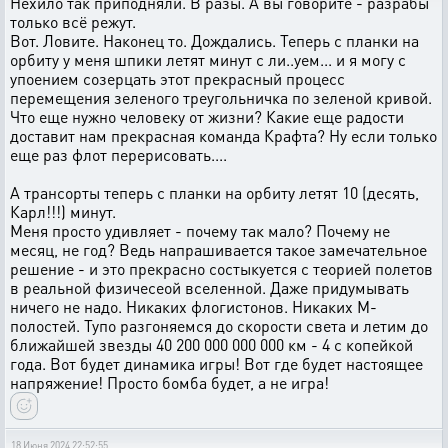
Нехило так приподняли. В разы. А вы говорите - разрабы
только всё режут.
Вот. Ловите. Наконец то. Дождались. Теперь с планки на
орбиту у меня шпики летят минут с ли..уем... и я могу с
упоением созерцать этот прекрасный процесс
перемещения зеленого треугольничка по зеленой кривой.
Что еще нужно человеку от жизни? Какие еще радости
доставит нам прекрасная команда Крафта? Ну если только
еще раз флот перерисовать....
А трансорты теперь с планки на орбиту летят 10 (десять,
Карл!!!) минут.
Меня просто удивляет - почему так мало? Почему не
месяц, не год? Ведь напрашивается такое замечательное
решение - и это прекрасно состыкуется с теорией полетов
в реальной физичесеой вселенной. Даже придумывать
ничего не надо. Никаких флогистонов. Никаких М-
полостей. Тупо разгоняемся до скорости света и летим до
ближайшей звезды 40 200 000 000 000 км - 4 с копейкой
года. Вот будет динамика игры! Вот где будет настоящее
напряжение! Просто бомба будет, а не игра!
18 Июня 2024 22:52:55