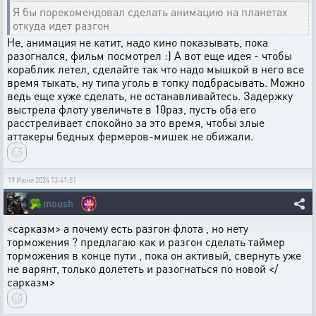
Я бы порекомендовал сделать анимацию на планетах
откуда идет разгон
Не, анимация не катит, надо кино показывать, пока
разогнался, фильм посмотрел :) А вот еще идея - чтобы
кораблик летел, сделайте так что надо мышкой в него все
время тыкать, ну типа уголь в топку подбрасывать. Можно
ведь еще хуже сделать, не останавливайтесь. Задержку
выстрела флоту увеличьте в 10раз, пусть оба его
расстреливает спокойно за это время, чтобы злые
аттакеры бедных фермеров-мишек не обижали.
19 Июня 2024 13:41:51
🥦
moush
<сарказм> а почему есть разгон флота , но нету
торможения ? предлагаю как и разгон сделать таймер
торможения в конце пути , пока он активый, свернуть уже
не варянт, только долететь и разогнаться по новой </
сарказм>