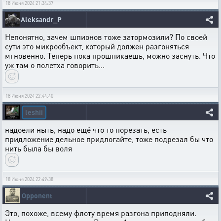
18 Июня 2024 21:34:37
Aleksandr_P
Непонятно, зачем шпионов тоже затормозили? По своей
сути это микрообъект, который должен разгоняться
мгновенно. Теперь пока прошпикаешь, можно заснуть. Что
уж там о полетха говорить...
18 Июня 2024 22:44:40
leshii
надоели ныть, надо ещё что то порезать, есть
придложение дельное придлогайте, тоже подрезал бы что
нить была бы воля
18 Июня 2024 22:49:38
Opponent
Это, похоже, всему флоту время разгона приподняли.