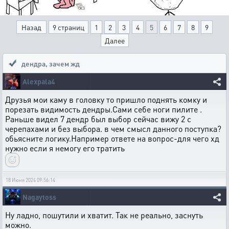
Назад
9 страниц
1
2
3
4
5
6
7
8
9
Далее
дендра
,
зачем жд
Alexpala4
Друзья мои каму в головку то пришло поднять комку и
порезать видимость дендры.Сами себе ноги пилите .
Раньше видел 7 дендр был выбор сейчас вижу 2 с
черепахами и без выбора. в чем смысл данного поступка?
обьясните логику.Например ответе на вопрос-для чего хд
нужно если я немогу его тратить
18 Июня 2024 09:56:14
Nagaytoss
Ну ладно, пошутили и хватит. Так не реально, заснуть
можно.