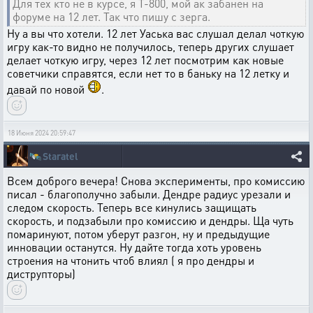
Для тех кто не в курсе, я Т-800, мой ак забанен на
форуме на 12 лет. Так что пишу с зерга.
Ну а вы что хотели. 12 лет Уаська вас слушал делал чоткую
игру как-то видно не получилось, теперь других слушает
делает чоткую игру, через 12 лет посмотрим как новые
советчики справятся, если нет то в баньку на 12 летку и
давай по новой
.
18 Июня 2024 20:59:47
🛰️
Staratel
Всем доброго вечера! Снова эксперименты, про комиссию
писал - благополучно забыли. Дендре радиус урезали и
следом скорость. Теперь все кинулись защищать
скорость, и подзабыли про комиссию и дендры. Ща чуть
помаринуют, потом уберут разгон, ну и предыдущие
инновации останутся. Ну дайте тогда хоть уровень
строения на чтонить чтоб влиял ( я про дендры и
диструпторы)