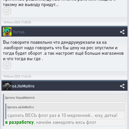
такому же выводу придут...
18 Июня 2024 17:08:05
Tortus
Вы говорите поавельно что дендруиурезали ха ха
.наоборот надо говорить что бы цену на рес опустили и
тогда будет оборот .а так настроят ещё больше магазинов
и что тогда вы где .
18 Июня 2024 17:45:45
o6JIoMuHro
Цитата: VasyaMalevich
Цитата: o6JIoMuHro
сделать ВЕСЬ флот раз в 10 медленней... юху, детка!
в разработку
, начнём замедлять весь флот