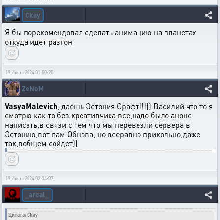
Ckay
Я бы порекомендовал сделать анимацию на планетах
откуда идет разгон
19 Июня 2024 01:50:20
ZeNoM
VasyaMalevich
, даёшь Эстония Срафт!!!)) Василий что то я
смотрю как то без креативчика все,надо было анонс
написать,в связи с тем что мы перевезли сервера в
Эстонию,вот вам Обнова, но всеравно прикольно,даже
так,вобщем сойдет))
19 Июня 2024 02:34:07
_areal_
Цитата: Ckay