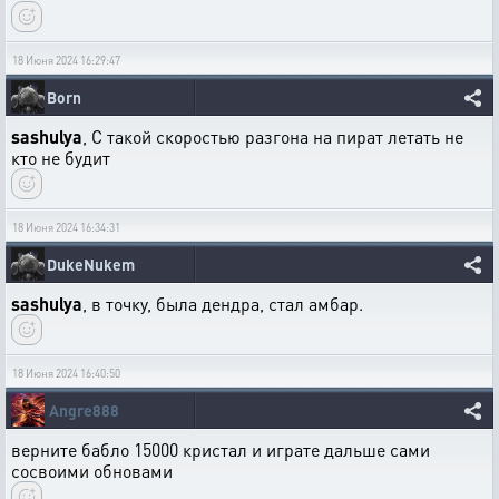
18 Июня 2024 16:29:47
Born
sashulya
, С такой скоростью разгона на пират летать не
кто не будит
18 Июня 2024 16:34:31
DukeNukem
sashulya
, в точку, была дендра, стал амбар.
18 Июня 2024 16:40:50
Angre888
верните бабло 15000 кристал и играте дальше сами
сосвоими обновами