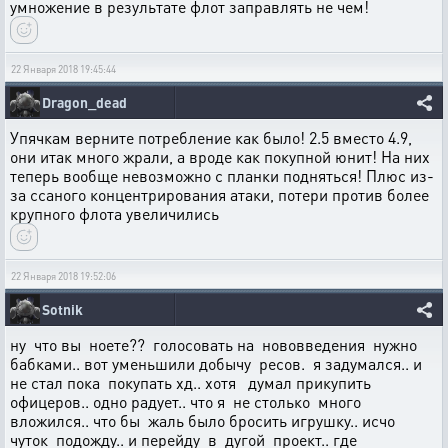
умножение в результате флот заправлять не чем!
22 Января 2018 19:45:44
Dragon_dead
Упячкам верните потребление как было! 2.5 вместо 4.9,
они итак много жрали, а вроде как покупной юнит! На них
теперь вообще невозможно с планки подняться! Плюс из-
за ссаного концентрирования атаки, потери против более
крупного флота увеличились
22 Января 2018 19:52:06
Sotnik
ну что вы ноете?? голосовать на нововведения нужно
бабками.. вот уменьшили добычу ресов. я задумался.. и
не стал пока покупать хд.. хотя думал прикупить
офицеров.. одно радует.. что я не столько много
вложился.. что бы жаль было бросить игрушку.. исчо
чуток подожду.. и перейду в дугой проект.. где