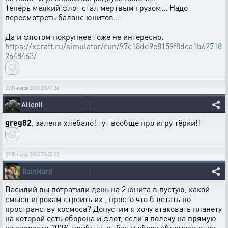
Теперь мелкий флот стал мертвым грузом... Надо
пересмотреть баланс юнитов...
Да и флотом покрупнее тоже не интересно.
https://xcraft.ru/simulator/run/97c18dd9e8159f8dea1b62718
2648463/
22 Января 2018 20:41:36
Alienii
greg82
, залепи хлебало! тут вообще про игру тёрки!!
22 Января 2018 20:45:12
RainHard
Василий вы потратили день на 2 юнита в пустую, какой
смысл игрокам строить их , просто что б летать по
пространству космоса? Допустим я хочу атаковать планету
на которой есть оборона и флот, если я полечу на прямую
на скорости 100% прибыль от боя и сбора обломков едва