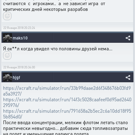
считаются с игроками.. а не зависит игра от
критических дней некоторых разрабов
22 Января 2018 20:23:24
maks10
Я ох**л когда увидел что половины друзей нема...
22 Января 2018 20:34:00
hjgf
https://xcraft.ru/simulator/run/33b99daae2d6f348676b03fd9
a5a3927/
https://xcraft.ru/simulator/run/14f3c5028caafeef0d95ad2640
295976/
https://xcraft.ru/simulator/run/791658a2b5ec2c6a10dd18f95
5b854d0/
После ввода концентрации, мелким флотом летать стало
практически невыгодно... добавим сюда топливозатраты
на полет и уменьшение радиуса полета...