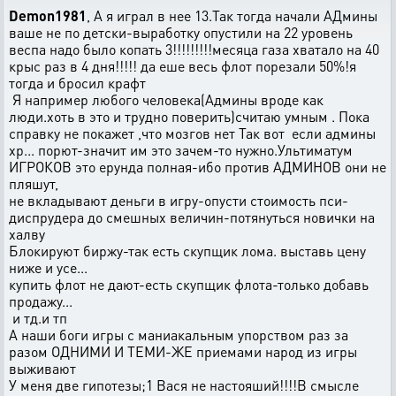
Demon1981
, А я играл в нее 13.Так тогда начали АДмины
ваше не по детски-выработку опустили на 22 уровень
веспа надо было копать 3!!!!!!!!!месяца газа хватало на 40
крыс раз в 4 дня!!!!! да еше весь флот порезали 50%!я
тогда и бросил крафт
Я например любого человека(Админы вроде как
люди.хоть в это и трудно поверить)считаю умным . Пока
справку не покажет ,что мозгов нет Так вот если админы
хр... порют-значит им это зачем-то нужно.Ультиматум
ИГРОКОВ это ерунда полная-ибо против АДМИНОВ они не
пляшут,
не вкладывают деньги в игру-опусти стоимость пси-
диспрудера до смешных величин-потянуться новички на
халву
Блокируют биржу-так есть скупщик лома. выставь цену
ниже и усе...
купить флот не дают-есть скупщик флота-только добавь
продажу...
и тд.и тп
А наши боги игры с маниакальным упорством раз за
разом ОДНИМИ И ТЕМИ-ЖЕ приемами народ из игры
выживают
У меня две гипотезы;1 Вася не настояший!!!!В смысле