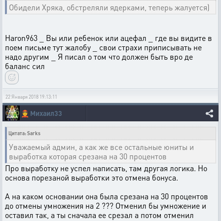
Обидели Хряка, обстреляли ядерками, теперь жалуется)
Haron963 _ Вы или ребенок или ацефал _ где вы видите в
поем письме тут жалобу _ свои страхи приписывать не
надо другим _ Я писал о том что должен быть вро де
баланс сил
22 Января 2018 19:13:11
👲
Михаил33
Цитата: Sarks
Уважаемый админ, а как же все остальные юниты и
выработка которая срезана на 30 процентов
Про выработку не успел написать, там другая логика. Но
основа порезаной выработки это отмена бонуса.
А на каком основании она была срезана на 30 процентов
до отмены умножения на 2 ??? Отменил бы умножение и
оставил так, а ты сначала ее срезал а потом отменил