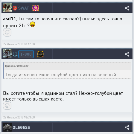
👺
SWAT
asd11
, Ты сам то понял что сказал?) пысы: здесь точно
проект 21+ ?
22 Января 2018 18:42:38
T-800
⚖️
Цитата: 98765432
Тогда измени нежно голубой цвет ника на зеленый
Вы хотите чтобы я админом стал? Нежно-голубой цвет
имеет только высшая каста.
22 Января 2018 18:53:00
OLEGESS