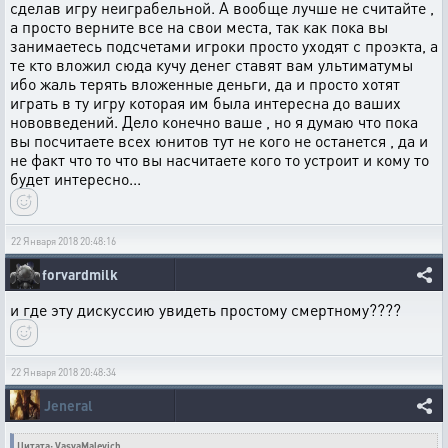
сделав игру неиграбельной. А вообще лучше не считайте ,
а просто верните все на свои места, так как пока вы
занимаетесь подсчетами игроки просто уходят с проэкта, а
те кто вложил сюда кучу денег ставят вам ультиматумы
ибо жаль терять вложенные деньги, да и просто хотят
играть в ту игру которая им была интересна до ваших
нововведений. Дело конечно ваше , но я думаю что пока
вы посчитаете всех юнитов тут не кого не останется , да и
не факт что то что вы насчитаете кого то устроит и кому то
будет интересно...
22 Января 2018 20:48:16
forvardmilk
и где эту дискуссию увидеть простому смертному????
22 Января 2018 20:48:34
Jeneral
Цитата: VasyaMalevich