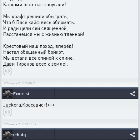
Катками всех нас запугали!
Мы крафт решили обыграть,
Что б Васе кайф весь обломать.
И ради цели сей священной,
Расстанемся мы с жизнью тленной!
Крестовый наш поход, вперёд!
Настал обещанный бойкот,
Мы встали все спиной к спине,
Дави Тиранов всех к земле!.
22 Января 2018 21:09:20
Exorcist
Juckera,Красавчег!+++
22 Января 2018 21:13:17
cthutq