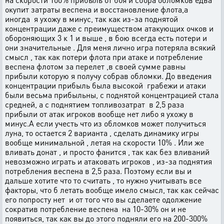
окупит затраты веспена и восстановление флота,а
иногда я ухожу в минус, так как из-за поднятой
концентрации даже с преимуществом атакующих очков и
обороняющих 3 к 1 и выше , в бою всегда есть потери и
они значительные . Для меня лично игра потеряла всякий
смысл , так как потери флота при атаке и потребление
веспена флотом за перелет ,в своей сумме равны
прибыли которую я получу собрав обломки. До введения
концентрации прибыль была высокой грабежи и атаки
были весьма прибыльны, с поднятой концентрацией стала
средней, а с поднятием топливозатрат в 2,5 раза
прибыли от атак игроков вообще нет либо я ухожу в
минус.А если учесть что из обломков может получиться
луна, то остается 2 варианта , сделать динамику игры
вообще минимальной , летая на скорости 10% . Или же
вливать донат , и просто фанится , так как без вливаний
невозможно играть и атаковать игроков , из-за поднятия
потребления веспена в 2,5 раза. Поэтому если вы и
дальше хотите что то считать , то нужно учитывать все
факторы, что б летать вообще имело смысл, так как сейчас
его попросту нет и от того что вы сделаете одолжение
сократив потребление веспена на 10-30% он и не
появиться, так как вы до этого подняли его на 200-300%