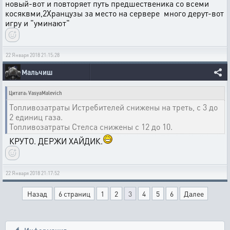
новый-вот и повторяет путь предшественика со всеми
косяквми,2Хранцузы за место на сервере много дерут-вот
игру и "уминают"
22 Января 2018 21:15:28
Мальчиш
Цитата: VasyaMalevich
Топливозатраты Истребителей снижены на треть, с 3 до
2 единиц газа.
Топливозатраты Стелса снижены с 12 до 10.
КРУТО. ДЕРЖИ ХАЙДИК.
22 Января 2018 21:17:52
Назад
6 страниц
1
2
3
4
5
6
Далее
Информация