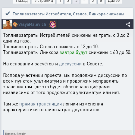
Назад
6 страниц
1
2
3
4
5
6
Далее
Топливозатарты Истребителя, Стелса, Линкора снижены
🎨
VasyaMalevich
Топливозатраты Истребителей снижены на треть, с 3 до 2
единиц газа.
Топливозатраты Стелса снижены с 12 до 10.
Топливозатраты Линкора
завтра будут
снижены с 60 до 50.
На основании расчётов и
дискуссии
в Совете.
Господа участники проекта, мы продолжим дискуссии по
всем пунктам ультиматума и продолжим исправлять
значения там где это будет обосновано цифрами
независимо от того продолжится ультиматум или нет.
Там же
прямая трансляция
логики изменения
характеристики топливозатрат двух юнитов.
Цитата: Sergiy