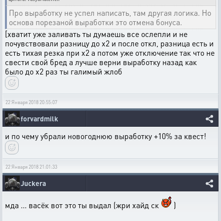
Про выработку не успел написать, там другая логика. Но
основа порезаной выработки это отмена бонуса.
[хватит уже заливать ты думаешь все ослепли и не
почувствовали разницу до х2 и после откл, разница есть и
есть тихая резка при х2 а потом уже отключение так что не
свести свой бред а лучше верни выработку назад как
было до х2 раз ты галимый жлоб
22 Января 2018 20:55:07
forvardmilk
и по чему убрали новогоднюю выработку +10% за квест!
22 Января 2018 21:01:33
Juckera
мда ... васёк вот это ты выдал (жри хайд ск
)