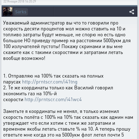
22 Января 2018 16:20:29
Sarks
Уважаемый администратор вы что то говорили про
скорость десяти процентов мол можно ставить на 10 и
топливо затраты будут меньше, не спорю но есть одно
большое НО приведу пример на расстоянии 5000укм для
100 излучателей пустоты! Покажу скринами и вы мне
скажите как с такими скоростями и затратами летать
вообще возможно!
1. Отправляю на 100% так сказать на полных
парусах
http://prntscr.com/i41tng
2. Те же координаты только как Василий говорил
экономить газ на 10%-й
скорости
http://prntscr.com/i41wc4
Заметьте я координаты не менял, я только изменил
скорость полёта с 100% на 10% так сказать как админ нам
утверждает что если хотим с теми же затратами и
временем якобы летать ставьте % на 10. А теперь прошу
ответьте мне когда это на 5000укм флот летел почти 5