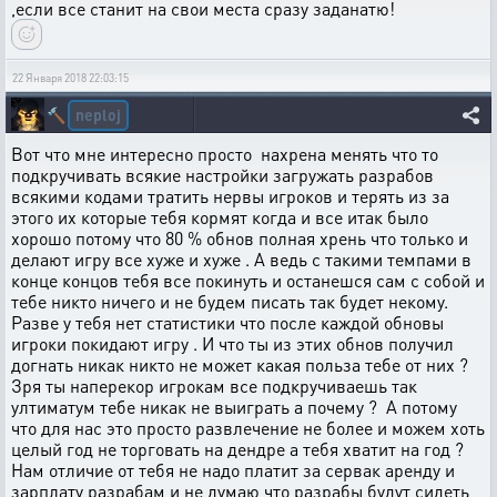
,если все станит на свои места сразу заданатю!
22 Января 2018 22:03:15
neploj
🔨
Вот что мне интересно просто нахрена менять что то
подкручивать всякие настройки загружать разрабов
всякими кодами тратить нервы игроков и терять из за
этого их которые тебя кормят когда и все итак было
хорошо потому что 80 % обнов полная хрень что только и
делают игру все хуже и хуже . А ведь с такими темпами в
конце концов тебя все покинуть и останешся сам с собой и
тебе никто ничего и не будем писать так будет некому.
Разве у тебя нет статистики что после каждой обновы
игроки покидают игру . И что ты из этих обнов получил
догнать никак никто не может какая польза тебе от них ?
Зря ты наперекор игрокам все подкручиваешь так
ултиматум тебе никак не выиграть а почему ? А потому
что для нас это просто развлечение не более и можем хоть
целый год не торговать на дендре а тебя хватит на год ?
Нам отличие от тебя не надо платит за сервак аренду и
зарплату разрабам и не думаю что разрабы будут сидеть