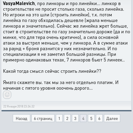
VasyaMalevich
, про линкоры и про линейки... линкор в
строительстве не просит столько газа, сколько линейка.
Но игроки на это шли (строить линейки), т.к. потом
линейка по газу обходилась дешевле (жрала меньше
линкора и значительно). Сейчас же линейка жрет больше,
стоит в строительстве по газу значительно дороже (да и по
минке, что для тера очень критично), а сила основной
атаки за выстрел меньше, чем у линкора. А в сумме атаки
за раунд + броня разнится у них незначительно. И по
специализации я не заметил большой разницы. При
примерно одинаковых техах, 7 линкоров бьют 5 линеек..
Какой тогда смысл сейчас строить линейки??
Ямато скажете вы. так мы за него отдельно платим. И
начиная с пятого уровня ооочень дорого...
22 Января 2018 23:34:32
Назад
6 страниц
1
2
3
4
5
6
Далее