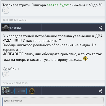
Топливозатраты Линкора
завтра будут
снижены с 60 до 50.
22 Января 2018 22:17:31
skytoss
У исследователей потребление топлива увеличили в ДВА
РАЗА !!!!!!! И как теперь ездить ?
Вообще никакого реального обоснования не видно. Не
хорошо это .
ИСПРАВЬТЕ плиз, или обоснуйте грамотно, а то что то так
глаз на дверь и косится уже в сторону выхода.
Соне4ко +
22 Января 2018 22:41:45
T-800
⚖️
Цитата: Соне4ко