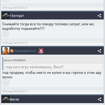
22 Января 2018 23:25:07
1Serega1
Снижайте тогда все по поводу топливо затрат, или же,
выработку подымайте!!!!
22 Января 2018 23:31:22
🎨
VasyaMalevich
Цитата: VOVANSH63
-под кого игру затачиваешь, Вася?
под продажу, чтобы никто не купил и вы горели а этом аду
вечно
22 Января 2018 23:31:51
Виски