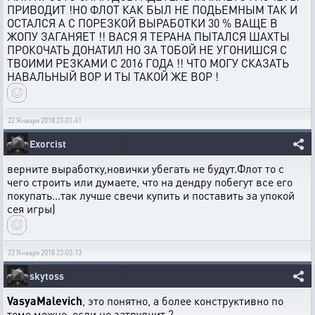
ПРИВОДИТ !НО ФЛОТ КАК БЫЛ НЕ ПОДЬЕМНЫМ ТАК И
ОСТАЛСЯ А С ПОРЕЗКОЙ ВЫРАБОТКИ 30 % ВАЩЕ В
ЖОПУ ЗАГАНЯЕТ !! ВАСЯ Я ТЕРАНА ПЫТАЛСЯ ШАХТЫ
ПРОКОЧАТЬ ДОНАТИЛ НО ЗА ТОБОЙ НЕ УГОНИШСЯ С
ТВОИМИ РЕЗКАМИ С 2016 ГОДА !! ЧТО МОГУ СКАЗАТЬ
НАВАЛЬНЫЙ ВОР И ТЫ ТАКОЙ ЖЕ ВОР !
22 Января 2018 23:01:41
Exorcist
верните выработку,новички убегать не будут.Флот то с
чего строить или думаете, что на дендру побегут все его
покупать...так лучше свечи купить и поставить за упокой
сея игры)
22 Января 2018 23:03:13
skytoss
VasyaMalevich
, это понятно, а более конструктивно по
теме можно, если не затруднит ?