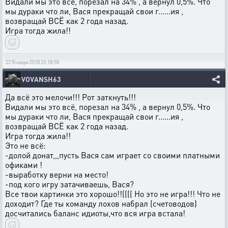
Видали мы это всё, порезал на 34% , а вернул 0,5%. Что
мы дураки что ли, Вася прекращай свои г......ия ,
возвращай ВСЁ как 2 года назад.
Игра тогда жила!!
22 Января 2018 23:18:50
VOVANSH63
Да всё это мелочи!!! Рот заткнуть!!!
Видали мы это всё, порезал на 34% , а вернул 0,5%. Что
мы дураки что ли, Вася прекращай свои г......ия ,
возвращай ВСЁ как 2 года назад.
Игра тогда жила!!
Это не всё:
-долой донат,,,пусть Вася сам играет со своими платными
офиками !
-выработку верни на место!
-под кого игру затачиваешь, Вася?
Все твои картинки это хорошо!!(((( Но это не игра!!! Что не
доходит? Где ты команду лохов набрал (счетоводов)
досчитались баланс идиоты,что вся игра встала!