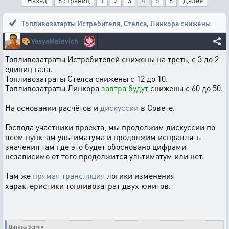
Назад
6 страниц
1
2
3
4
5
6
Далее
Топливозатарты Истребителя, Стелса, Линкора снижены
🎨
VasyaMalevich
Топливозатраты Истребителей снижены на треть, с 3 до 2
единиц газа.
Топливозатраты Стелса снижены с 12 до 10.
Топливозатраты Линкора
завтра будут
снижены с 60 до 50.
На основании расчётов и
дискуссии
в Совете.
Господа участники проекта, мы продолжим дискуссии по
всем пунктам ультиматума и продолжим исправлять
значения там где это будет обосновано цифрами
независимо от того продолжится ультиматум или нет.
Там же
прямая трансляция
логики изменения
характеристики топливозатрат двух юнитов.
Цитата: Sergiy