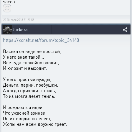
часов
22 Января 2018 21:23:58
Juckera
https://xcraft.net/forum/topic_34140
Васька он ведь не простой,
У него анал такой...
Все туда спокойно входит,
И юлозит и выходит.
У него простые нужды,
Деньги, парни, поебушки.
А когда приходит штиль,
То из мозга лезет гниль.
И рождаются идеи,
Что ужасней азинеи,
Он их вводит и лелеет,
Жопы нам всем дружно греет.