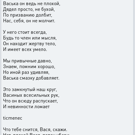
Васька он ведь не плохой,
Дядел просто, не бухой,
По призванию долбит,
Нас, себя, он не молчит.
У него стоит всегда,
Будь то член или мысля,
Он находит жертву тело,
И имеет всех умело.
Мы привычные давно,
Знаем, помним хорошо,
Но иной раз удивляя,
Васька смазку добавляет.
Это замкнутый наш круг,
Васиных всесильных рук,
Что он всюду распускает,
И невинности ломает
ticmenec
Что тебе снится, Вася, скажи.
Нет, плохой Вася, попец убери.