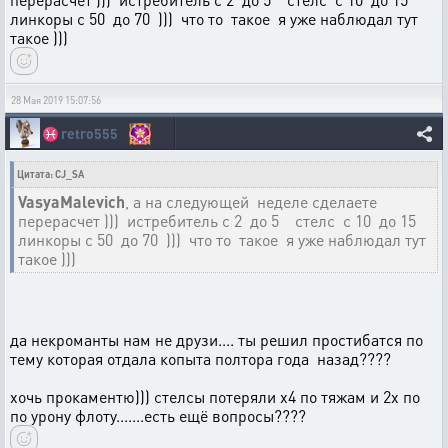
линкоры с 50 до 70 ))) что то такое я уже наблюдал тут
такое )))
28 Мая 2019 15:07:56
♓
retro555
Цитата: CJ_SA
VasyaMalevich
, а на следующей неделе сделаете
перерасчет ))) истребитель с 2 до 5 стелс с 10 до 15
линкоры с 50 до 70 ))) что то такое я уже наблюдал тут
такое )))
да некроманты нам не друзи.... ты решил простибатся по
тему которая отдала копыта полтора года назад????
хочь прокаментю))) стелсы потеряли х4 по тяжам и 2х по
по урону флоту.......есть ещё вопросы????