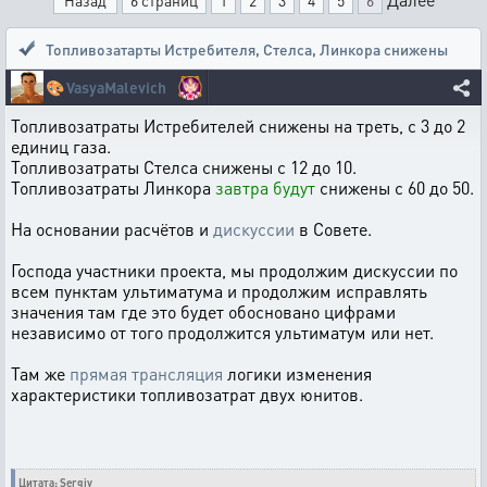
Назад
6 страниц
1
2
3
4
5
6
Топливозатарты Истребителя, Стелса, Линкора снижены
🎨
VasyaMalevich
Топливозатраты Истребителей снижены на треть, с 3 до 2
единиц газа.
Топливозатраты Стелса снижены с 12 до 10.
Топливозатраты Линкора
завтра будут
снижены с 60 до 50.
На основании расчётов и
дискуссии
в Совете.
Господа участники проекта, мы продолжим дискуссии по
всем пунктам ультиматума и продолжим исправлять
значения там где это будет обосновано цифрами
независимо от того продолжится ультиматум или нет.
Там же
прямая трансляция
логики изменения
характеристики топливозатрат двух юнитов.
Цитата: Sergiy