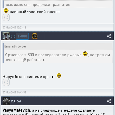
возможно она продолжит развитие
наивный чукотский юноша
27 Мая 2019 10:33:48
T-800
⚖️
Цитата: SirLordex
У ржавого т-800 и последователи ржавые
, на третьем
пеньке ещё работают.
Вирус был в системе просто
27 Мая 2019 14:43:52
CJ_SA
VasyaMalevich
, а на следующей неделе сделаете
перерасчет ))) истребитель с 2 до 5 стелс с 10 до 15