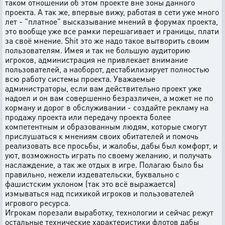
таком отношении об этом проекте вне зоны данного
проекта. А так же, впервые вижу, работая в сети уже много
лет - "платное" высказывание мнений в форумах проекта,
это вообще уже все рамки перешагивает и границы, плати
за своё мнение. Shit это же надо такое вытворить своим
пользователям. Имея и так не большую аудиторию
игроков, администрация не привлекает внимание
пользователей, а наоборот, дестабилизирует полностью
всю работу системы проекта. Уважаемые
администраторы, если вам действительно проект уже
надоел и он вам совершенно безразличен, а может не по
корману и дорог в обслуживании - создайте рекламу на
продажу проекта или передачу проекта более
компетентным и образованным людям, которые смогут
прислушаться к мнениям своих обитателей и помочь
реализовать все просьбы, и жалобы, дабы был комфорт, и
уют, возможность играть по своему желанию, и получать
наслаждение, а так же отдых в игре. Полагаю было бы
правильно, нежели издевательски, буквально с
фашистским уклоном (так это всё выражается)
измываться над психикой игроков и пользователей
игрового ресурса.
Игрокам порезали выработку, технологии и сейчас режут
остальные технические характеристики флотов дабы