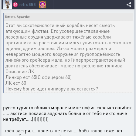
♓
retro555
Цитата: Aquardat
Этот высокотехнологичный корабль несёт смерть
атакующим флотам. Его усовершенствованные
лазерные орудия удерживают тяжёлые корабли
противника на расстоянии и могут уничтожать несколько
единиц одним залпом. Из-за малых размеров и
невероятно мощного вооружения грузоподъёмность
линейного крейсера мала, но Гиперпространственный
двигатель обеспечивает малое потребление топлива.
Описание ЛК.
Линкор ест 65(С офицером 60)
ЛК ест 60
Почему бонус идет линкору а лк остается?
руссо туристо облико морале и мне пофиг сколько ошибок
..... акстись покаися задонать больше от тебя никто ничё
не требует.....)))))))))))
трёп застрял... полеты не летят.... боёв топов тоже нет