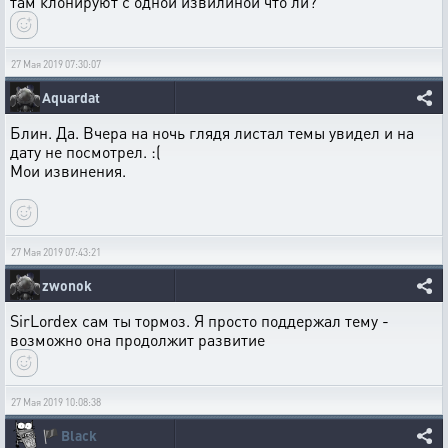
там клонируют с одной извилиной что ли?
27 Мая 2019 07:30:07
Aquardat
Блин. Да. Вчера на ночь глядя листал темы увидел и на
дату не посмотрел. :(
Мои извинения.
27 Мая 2019 07:43:21
zwonok
SirLordex сам ты тормоз. Я просто поддержал тему -
возможно она продолжит развитие
27 Мая 2019 10:08:38
🏴
Black