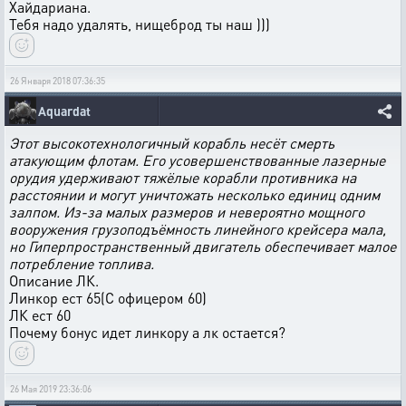
Хайдариана.
Тебя надо удалять, нищеброд ты наш )))
26 Января 2018 07:36:35
Aquardat
Этот высокотехнологичный корабль несёт смерть
атакующим флотам. Его усовершенствованные лазерные
орудия удерживают тяжёлые корабли противника на
расстоянии и могут уничтожать несколько единиц одним
залпом. Из-за малых размеров и невероятно мощного
вооружения грузоподъёмность линейного крейсера мала,
но Гиперпространственный двигатель обеспечивает малое
потребление топлива.
Описание ЛК.
Линкор ест 65(С офицером 60)
ЛК ест 60
Почему бонус идет линкору а лк остается?
26 Мая 2019 23:36:06