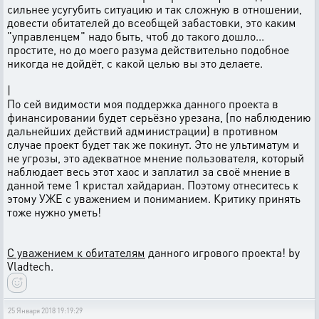
сильнее усугубить ситуацию и так сложную в отношении,
довести обитателей до всеобщей забастовки, это каким
"управленцем" надо быть, чтоб до такого дошло...
простите, но до моего разума действительно подобное
никогда не дойдёт, с какой целью вы это делаете.
|
По сей видимости моя поддержка данного проекта в
финансировании будет серьёзно урезана, (по наблюдению
дальнейших действий администрации) в противном
случае проект будет так же покинут. Это не ультиматум и
не угрозы, это адекватное мнение пользователя, который
наблюдает весь этот хаос и заплатил за своё мнение в
данной теме 1 кристал хайдариан. Поэтому отнеситесь к
этому УЖЕ с уважением и пониманием. Критику принять
тоже нужно уметь!
С уважением к обитателям
данного игрового проекта! by
Vladtech.
25 Января 2018 19:19:29