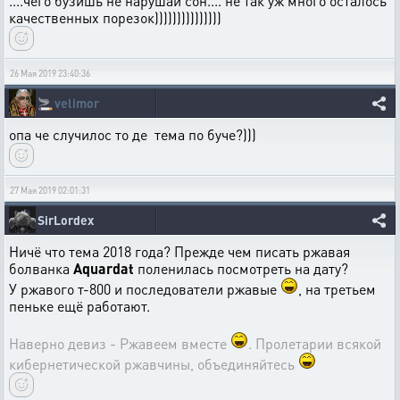
....чего бузишь не нарушай сон.... не так уж много осталось
качественных порезок)))))))))))))))
26 Мая 2019 23:40:36
🚬
velimor
опа че случилос то де тема по буче?)))
27 Мая 2019 02:01:31
SirLordex
Ничё что тема 2018 года? Прежде чем писать ржавая
болванка
Aquardat
поленилась посмотреть на дату?
У ржавого т-800 и последователи ржавые
, на третьем
пеньке ещё работают.
Наверно девиз - Ржавеем вместе
. Пролетарии всякой
кибернетической ржавчины, объединяйтесь