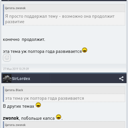
Цитата: zwonok
Я просто поддержал тему - возможно она продолжит
развитие
конечно продолжит.
эта тема уж полтора года развивается
27 Мая 2019 10:29:09
SirLordex
Цитата: Black
эта тема уж полтора года развивается
В других темах
zwonok
, побольше капса
.
Цитата: zwonok