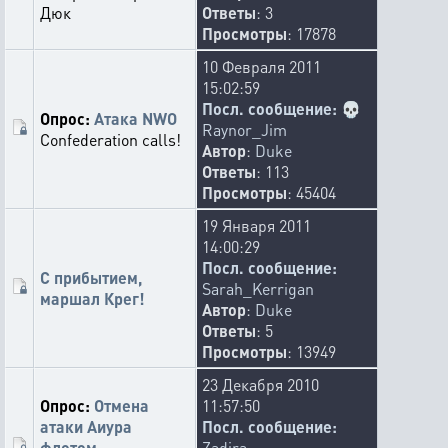
Дюк
Ответы
: 3
Просмотры
: 17878
10 Февраля 2011
15:02:59
Посл. сообщение:
💀
Опрос:
Атака NWO
Raynor_Jim
Confederation calls!
Автор
:
Duke
Ответы
: 113
Просмотры
: 45404
19 Января 2011
14:00:29
Посл. сообщение:
С прибытием,
Sarah_Kerrigan
маршал Крег!
Автор
:
Duke
Ответы
: 5
Просмотры
: 13949
23 Декабря 2010
Опрос:
Отмена
11:57:50
атаки Аиура
Посл. сообщение:
флотом
Zadira