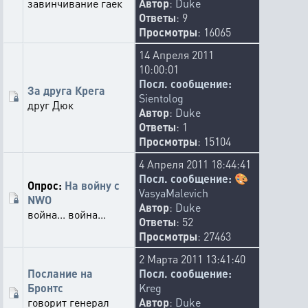
завинчивание гаек
Автор
:
Duke
Ответы
: 9
Просмотры
: 16065
14 Апреля 2011
10:00:01
Посл. сообщение:
За друга Крега
Sientolog
друг Дюк
Автор
:
Duke
Ответы
: 1
Просмотры
: 15104
4 Апреля 2011 18:44:41
Посл. сообщение:
🎨
Опрос:
На войну с
VasyaMalevich
NWO
Автор
:
Duke
война... война...
Ответы
: 52
Просмотры
: 27463
2 Марта 2011 13:41:40
Послание на
Посл. сообщение:
Бронтс
Kreg
говорит генерал
Автор
:
Duke