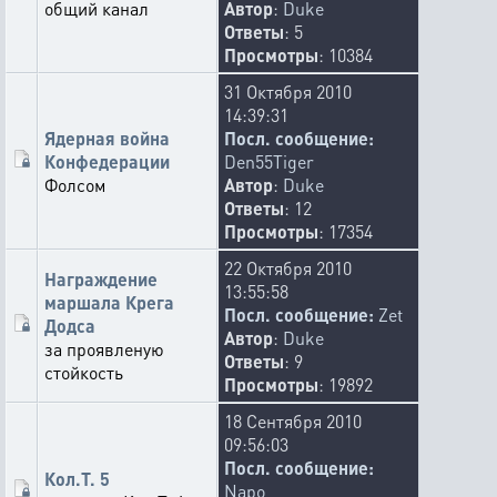
общий канал
Автор
:
Duke
Ответы
: 5
Просмотры
: 10384
31 Октября 2010
14:39:31
Ядерная война
Посл. сообщение:
Конфедерации
Den55Tiger
Фолсом
Автор
:
Duke
Ответы
: 12
Просмотры
: 17354
22 Октября 2010
Награждение
13:55:58
маршала Крега
Посл. сообщение:
Zet
Додса
Автор
:
Duke
за проявленую
Ответы
: 9
стойкость
Просмотры
: 19892
18 Сентября 2010
09:56:03
Посл. сообщение:
Кол.Т. 5
Napo