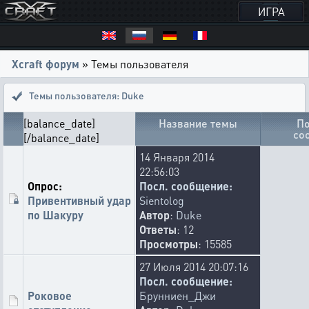
ИГРА
Xcraft форум
» Темы пользователя
Темы пользователя: Duke
[balance_date]
Название темы
По
со
[/balance_date]
14 Января 2014
22:56:03
Опрос:
Посл. сообщение:
Привентивный удар
Sientolog
по Шакуру
Автор
:
Duke
Ответы
: 12
Просмотры
: 15585
27 Июля 2014 20:07:16
Посл. сообщение:
Роковое
Брунниен_Джи