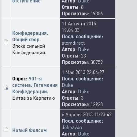
отступление
Автор
:
Duke
Ответы
: 8
Просмотры
: 19356
11 Августа 2015
19:04:33
Конфедерация.
Посл. сообщение:
Общий сбор.
atomdirect
Эпоха сильной
Автор
:
Duke
Конфедерации.
Ответы
: 23
Просмотры
: 30759
1 Мая 2013 22:04:27
Опрос:
901-я
Посл. сообщение:
система. Гегемония
Duke
Конфедерации.
Автор
:
Duke
Битва за Карпатию
Ответы
: 3
Просмотры
: 12928
6 Апреля 2013 11:23:42
Посл. сообщение:
Johnavon
Новый Фолсом
Автор
:
Duke