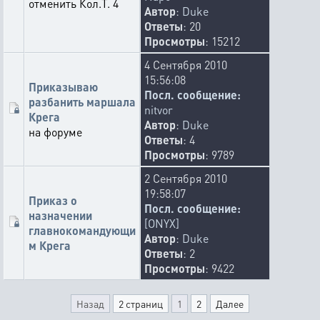
отменить Кол.Т. 4
Автор
:
Duke
Ответы
: 20
Просмотры
: 15212
4 Сентября 2010
15:56:08
Приказываю
Посл. сообщение:
разбанить маршала
nitvor
Крега
Автор
:
Duke
на форуме
Ответы
: 4
Просмотры
: 9789
2 Сентября 2010
19:58:07
Приказ о
Посл. сообщение:
назначении
[ONYX]
главнокомандующи
Автор
:
Duke
м Крега
Ответы
: 2
Просмотры
: 9422
Назад
2 страниц
1
2
Далее