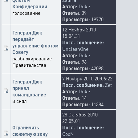
Конфедерации
Автор
:
Duke
голосование
Ответы
: 39
Просмотры
: 19770
12 Ноября 2010
Генерал Дюк
15:04:31
передаёт
Посл. сообщение:
управление флотом
UncleanOne
Совету
Автор
:
Duke
разблокирование
Ответы
: 96
Правительства
Просмотры
: 42098
7 Ноября 2010 20:06:22
Генерал Дюк
Посл. сообщение:
Zet
принял
Автор
:
Duke
командование
Ответы
: 14
и снял
Просмотры
: 11384
28 Октября 2010
22:05:01
Ограничить
Посл. сообщение:
сюжетную зону
GooN