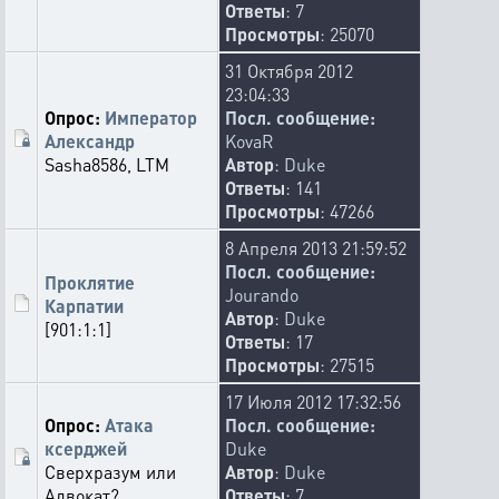
Ответы
: 7
Просмотры
: 25070
31 Октября 2012
23:04:33
Опрос:
Император
Посл. сообщение:
Александр
KovaR
Sasha8586, LTM
Автор
:
Duke
Ответы
: 141
Просмотры
: 47266
8 Апреля 2013 21:59:52
Посл. сообщение:
Проклятие
Jourando
Карпатии
Автор
:
Duke
[901:1:1]
Ответы
: 17
Просмотры
: 27515
17 Июля 2012 17:32:56
Опрос:
Атака
Посл. сообщение:
ксерджей
Duke
Сверхразум или
Автор
:
Duke
Адвокат?
Ответы
: 7