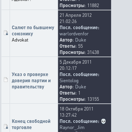
Просмотры
: 11882
21 Апреля 2012
21:02:26
Салют по бывшему
Посл. сообщение:
союзнику
warlordvenfor
Advokat
Автор
:
Duke
Ответы
: 55
Просмотры
: 31438
5 Декабря 2011
20:12:17
Указ о проверке
Посл. сообщение:
доверия партии и
Sientolog
правительству
Автор
:
Duke
Ответы
: 1
Просмотры
: 13155
18 Октября 2011
13:27:42
Конец свободной
Посл. сообщение:
💀
торговле
Raynor_Jim