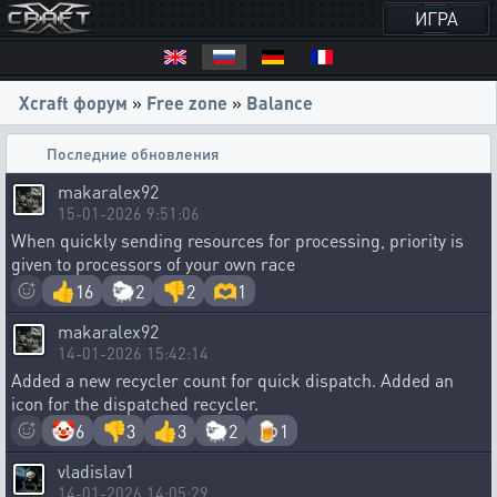
ИГРА
Xcraft форум
»
Free zone
»
Balance
Последние обновления
makaralex92
15-01-2026 9:51:06
When quickly sending resources for processing, priority is
given to processors of your own race
👍
🐑
👎
🫶
16
2
2
1
makaralex92
14-01-2026 15:42:14
Added a new recycler count for quick dispatch. Added an
icon for the dispatched recycler.
🤡
👎
👍
🐑
🍺
6
3
3
2
1
vladislav1
14-01-2026 14:05:29