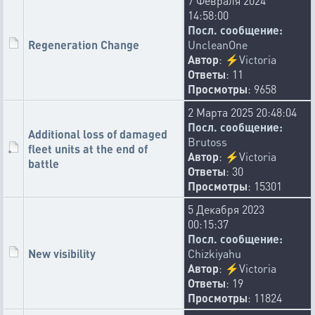
7 Февраля 2024
24-12-2025 12:09:19
14:58:00
Bugfix: Fixed duplication of link previews in chats when
Посл. сообщение:
editing.
Regeneration Change
UncleanOne
🤡
🏳️‍🌈
💁
😀
10
2
2
1
Автор
:
⚡
Victoria
Ответы
: 11
hellox
Просмотры
: 9658
24-12-2025 10:28:02
2 Марта 2025 20:48:04
Fixed duplicate shared fleets on the flight map.
Посл. сообщение:
🤡
🏳️‍🌈
🎨
👍
9
2
1
1
Additional loss of damaged
Brutoss
fleet units at the end of
Автор
:
⚡
Victoria
makaralex92
battle
Ответы
: 30
24-12-2025 9:52:36
Просмотры
: 15301
Bugfix: Show messages in a group if you left it or were
kicked
5 Декабря 2023
🤡
🏳️‍🌈
💁
👍
9
1
1
1
00:15:37
Посл. сообщение:
makaralex92
New visibility
Chizkiyahu
24-12-2025 9:16:07
Автор
:
⚡
Victoria
Bugfix: Displaying the author of a message in a group if he is
Ответы
: 19
not a member
Просмотры
: 11824
🤡
🗿
🫁
🏳️‍🌈
9
3
2
1