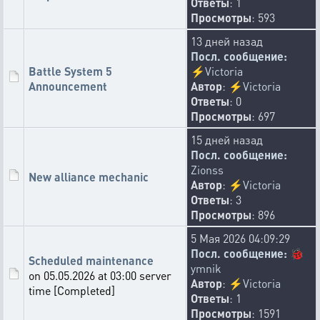
Ответы
: 1
❓
😴
3
1
Просмотры
: 593
hellox
13 дней назад
14-01-2026 9:46:39
Посл. сообщение:
Fixed the increase in points for the "Businessman" award
Battle System 5
⚡
Victoria
level.
Announcement
Автор
:
⚡
Victoria
😂
🤡
Ответы
: 0
3
1
Просмотры
: 697
makaralex92
15 дней назад
13-01-2026 14:52:47
Посл. сообщение:
Removed the x10 bonus to Queen capacity when infected.
Zionss
👎
🐑
😂
♿
🤡
🫎
😏
🐒
New alliance mechanic
47
4
4
2
2
2
1
1
Автор
:
⚡
Victoria
🏳️‍🌈
🤑
🪦
1
1
1
Ответы
: 3
Просмотры
: 896
🐞
ymnik
13-01-2026 12:10:26
5 Мая 2026 04:09:29
Посл. сообщение:
🐞
Fixed the ability to send a fleet to destroy an asteroid without
Scheduled maintenance
ymnik
an owner (
Уничтожение астероидов
)
on 05.05.2026 at 03:00 server
Автор
:
⚡
Victoria
👍
🏳️‍🌈
🧆
7
2
1
time [Completed]
Ответы
: 1
makaralex92
Просмотры
: 1591