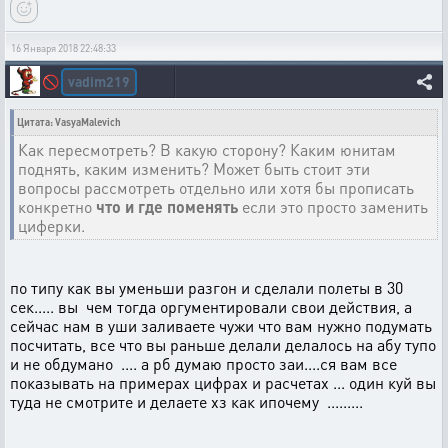
16 Января 2018 22:48:33
vadim219
🚫
Цитата: VasyaMalevich
Как пересмотреть? В какую сторону? Каким юнитам
поднять, каким изменить? Может быть стоит эти
вопросы рассмотреть отдельно или хотя бы прописать
конкретно
что и где поменять
если это просто заменить
циферки.
по типу как вы уменьши разгон и сделали полеты в 30
сек..... вы чем тогда оргументировали свои действия, а
сейчас нам в уши заливаете чужи что вам нужно подумать
посчитать, все что вы раньше делали делалось на абу тупо
и не обдумано .... а рб думаю просто заи....ся вам все
показывать на примерах цифрах и расчетах ... один куй вы
туда не смотрите и делаете хз как ипочему .........