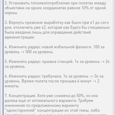
2. Установить топливопотребление при полетах между
объектами на одних координатах равное 10% от одной
нормы.
3. Вернуть прежнюю выработку как было при х1 до сего
дня, отключить уже х2, которая как будто бы специально
была введена лишь для оправдания действий
администрации.
4. Изменить радиус новой мобильной фаланги. 100 за
уровень -> 500 за уровень.
5. Изменить радиус прыжка станций. 1к за уровень -> 2к
за уровень.
6. Изменить радиус трибунала. 1к за уровень -> 3к за
уровень. Время полета после призыва 6 минут -> 2
минуты.
7. Концентрация. Хотя уже снижена до 50%, но она
далека еще от оптимального варианта. Требуем
изменения по предложенному варианту
"односторонней" концентрации из этой темы, либо
"двустороннюю", но с разными значениями процентов