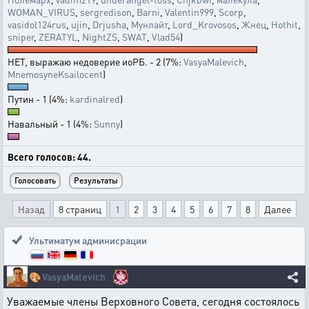
WOMAN_VIRUS
,
sergredison
,
Barni
,
Valentin999
,
Scorp
,
vasidol124rus
,
ujin
,
Drjusha
,
Мунлайт
,
Lord_Krovosos
,
Жнец
,
Hothit
,
sniper
,
ZERATYL
,
NightZS
,
SWAT
,
Vlad54
)
НЕТ, выражаю недоверие иоРБ. - 2 (7%:
VasyaMalevich
,
MnemosyneKsailocent
)
Путин - 1 (4%:
kardinalred
)
Навальный - 1 (4%:
Sunny
)
Всего голосов: 44.
Назад
8 страниц
1
2
3
4
5
6
7
8
Далее
Ультиматум админисрации
🎨
VasyaMalevich
Уважаемые члены Верховного Совета, сегодня состоялось