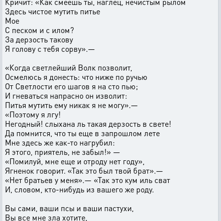
Кричит: «Как смеешь ты, наглец, нечистым рылом
Здесь чистое мутить питье
Мое
С песком и с илом?
За дерзость такову
Я голову с тебя сорву».—
«Когда светлейший Волк позволит,
Осмелюсь я донесть: что ниже по ручью
От Светлости его шагов я на сто пью;
И гневаться напрасно он изволит:
Питья мутить ему никак я не могу».—
«Поэтому я лгу!
Негодный! слыхана ль такая дерзость в свете!
Да помнится, что ты еще в запрошлом лете
Мне здесь же как-то нагрубил:
Я этого, приятель, не забыл!» —
«Помилуй, мне еще и отроду нет году»,
Ягненок говорит. «Так это был твой брат».—
«Нет братьев у меня».— «Так это кум иль сват
И, словом, кто-нибудь из вашего же роду.
Вы сами, ваши псы и ваши пастухи,
Вы все мне зла хотите,