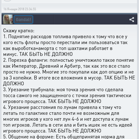
16 Января 2018 23:34:55
Gandalf
Скажу кратко:
1. Поднятие расходов топлива привело к тому что все у
кого есть флоты просто перестали им пользоваться так
как выроботка+аморта с топ шахтами работает в
минус. ТАК БЫТЬ НЕ ДОЛЖНО
2. Порезка фаланги: полностью уничтожило такое понятие
как Император, Древний и Арбитр, так как это все стало
просто не нужно. Многие это покупали как доп опцию и не
за 3 копейки. В итоге все вложения в мусор. ТАК БЫТЬ НЕ
ДОЛЖНО
3. Урезание трибунала: моя точка зрения что сделала
тосса самого не защищенного с точки зрения тактически
игрового процесса. ТАК БЫТЬ НЕ ДОЛЖНО
4. Урезание расстояния по лунам привела к тому что
летать по галактике стало почти не возможным для
многих игроков у кого нет лун 4-6 и нет доступа к лунам
топ игроков. Летать в сети ала и бить ишек не есть идеей
игрового процесса. ТАК БЫТЬ НЕ ДОЛЖНО
5. Общение на форуме: Есть общепринятая норма для