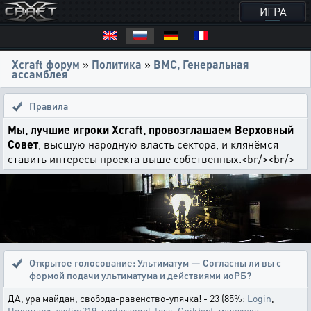
ИГРА
Xcraft форум
»
Политика
»
ВМС, Генеральная
ассамблея
Правила
Мы, лучшие игроки Xcraft, провозглашаем Верховный
Совет
, высшую народную власть сектора, и клянёмся
ставить интересы проекта выше собственных.<br/><br/>
Открытое голосование:
Ультиматум — Согласны ли вы с
формой подачи ультиматума и действиями иоРБ?
ДА, ура майдан, свобода-равенство-упячка! - 23 (85%:
Login
,
Полемарх
,
vadim219
,
underangel-toss
,
Cnjkbwf
,
малекула
,