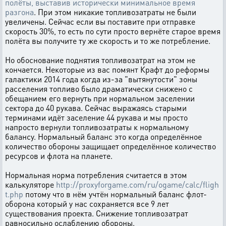
полёты, выставив исторически минимальное время
разгона
. При этом никакие топливозатраты не были
увеличены. Сейчас если вы поставите при отправке
скорость 30%, то есть по сути просто вернёте старое время
полёта вы получите ту же скорость и то же потребление.
Но обоснование поднятия топливозатрат на этом не
кончается. Некоторые из вас помянт Крафт до реформы
галактики 2014 года когда из-за "вытянутости" зоны
расселения топливо было драматически снижено с
обещанием его вернуть при нормальном заселении
сектора до 40 рукава. Сейчас выражаясь старыми
терминами идёт заселение 44 рукава и мы просто
напросто вернули топливозатраты к нормальному
балансу. Нормальный баланс это когда определённое
количество обороны защищает определённое количество
ресурсов и флота на планете.
Нормальная норма потребления считается в этом
калькуляторе
http://proxyforgame.com/ru/ogame/calc/fligh
t.php
потому что в нём учтён нормальный баланс флот-
оборона который у нас сохраняется все 9 лет
существования проекта. Снижение топливозатрат
равносильно ослаблению обороны.