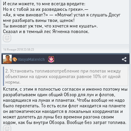
И если можете, то мне всегда вредите:
Но я с тобой за их разведаюсь грехи».—
«Ах, я чем виноват?» — «Молчи! устал я слушать Досуг
мне разбирать вины твои, щенок!
Ты виноват уж тем, что хочется мне кушать».
Сказал и в темный лес Ягненка поволок.
16 Января 2018 23:58:23
🎨
VasyaMalevich
2. Установить топливопотребление при полетах между
объектами на одних координатах равное 10% от одной
нормы.
Кстати, с этим я полностью согласен и именно поэтому мы
разрабатываем один общий Обзор для лун и флотов,
находящихся на лунах и планетах. Чтобы вообще не надо
было перелетать. То есть если флот находится на планете
он автоматически находится в локальных координатах и
может долететь до луны без времени разгона своим
ходом, как бы внутри Обзора. Вообще без затрат топлива.