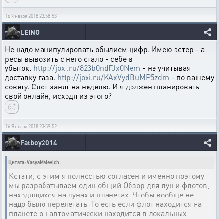
16 Января 2018 23:58:53
LEINO
Не надо манипулировать обылием цифр. Имею астер - а
ресы вывозить с него стало - себе в
убыток.
http://joxi.ru/823b0ndFJx0Nem
- не учитывая
доставку газа.
http://joxi.ru/KAxVydBuMP5zdm
- по вашему
совету. Слот занят на неделю. И я должен планировать
свой онлайн, исходя из этого?
16 Января 2018 23:59:52
Fatboy2014
Цитата: VasyaMalevich
Кстати, с этим я полностью согласен и именно поэтому
мы разрабатываем один общий Обзор для лун и флотов,
находящихся на лунах и планетах. Чтобы вообще не
надо было перелетать. То есть если флот находится на
планете он автоматически находится в локальных