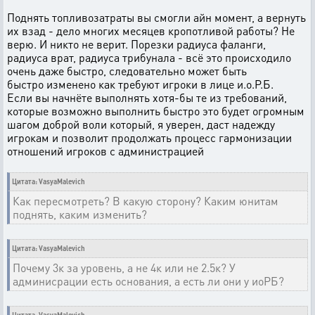
Поднять топливозатраты вы смогли айн момент, а вернуть
их взад - дело многих месяцев кропотливой работы? Не
верю. И никто не верит. Порезки радиуса фаланги,
радиуса врат, радиуса трибунала - всё это происходило
очень даже быстро, следовательно может быть
быстро изменено как требуют игроки в лице и.о.Р.Б.
Если вы начнёте выполнять хотя-бы те из требований,
которые возможно выполнить быстро это будет огромным
шагом доброй воли который, я уверен, даст надежду
игрокам и позволит продолжать процесс гармонизации
отношений игроков с администрацией
Цитата: VasyaMalevich
Как пересмотреть? В какую сторону? Каким юнитам
поднять, каким изменить?
Цитата: VasyaMalevich
Почему 3к за уровень, а не 4к или не 2.5к? У
админисрации есть основания, а есть ли они у иоРБ?