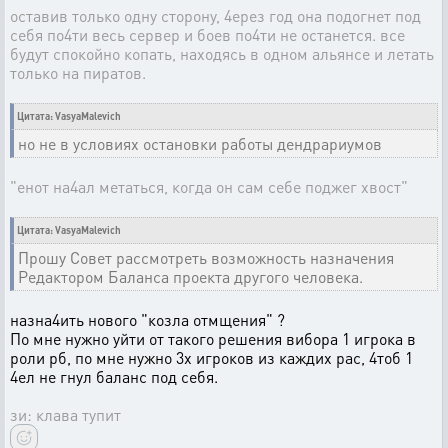
оставив только одну сторону, 4ерез год она подогнет под
себя по4ти весь сервер и боев по4ти не останется. все
будут спокойно копать, находясь в одном альянсе и летать
только на пиратов.
Цитата: VasyaMalevich
но не в условиях остановки работы дендрариумов
"енот на4ал метаться, когда он сам себе поджег хвост"
Цитата: VasyaMalevich
Прошу Совет рассмотреть возможность назначения
Редактором Баланса проекта другого человека.
назна4ить нового "козла отмщения" ?
По мне нужно уйти от такого решения вибора 1 игрока в
роли рб, по мне нужно 3х игроков из каждих рас, 4тоб 1
4ел не гнул баланс под себя.
зи: клава тупит