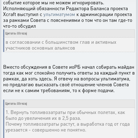
событие которое мы не можем игнорировать.
Исполняющий обязанности Редактора Баланса проекта
Xcraft выступил с
ультиматумом
к админисрации проекта
за рамками Совета с пояснениями о том что он там где-то
что-то обсудил
Цитата: Ulrezaj
в согласовании с большинством глав и активных
участников основных альянсов
Вместо обсуждения в Совете иоРБ начал собирать майдан
тогда как мог спокойно получить ответы за каждый пункт в
рамках, да хоть здесь. Я отвечу на вопросы ультиматума,
но предлагаю высказать своё отношение членов Совета
если не к самим требованиям, то к форме подачи.
Цитата: Ulrezaj
1. Вернуть топливозатраты при обычных полетах, как
было до увеличения их в 2,5 раза.
Почему топливозатраты растут, а выработка год от года
урезается - совершенно не понятно.