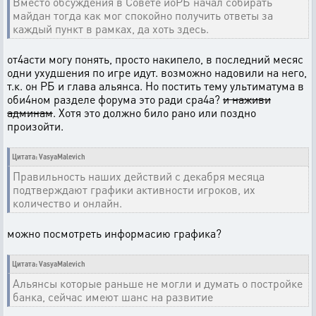
Вместо обсуждения в Совете иоРБ начал собирать
майдан тогда как мог спокойно получить ответы за
каждый пункт в рамках, да хоть здесь.
от4асти могу понять, просто накипело, в последний месяс
одни ухудшения по игре идут. возможно надовили на него,
т.к. он РБ и глава альянса. Но постить тему ультиматума в
оби4ном разделе форума это ради сра4а?
и наживи
админам
. Хотя это должно било рано или поздно
произойти.
Цитата: VasyaMalevich
Правильность наших действий с декабря месяца
подтверждают графики активности игроков, их
количество и онлайн.
можно посмотреть информасию графика?
Цитата: VasyaMalevich
Альянсы которые раньше не могли и думать о постройке
банка, сейчас имеют шанс на развитие