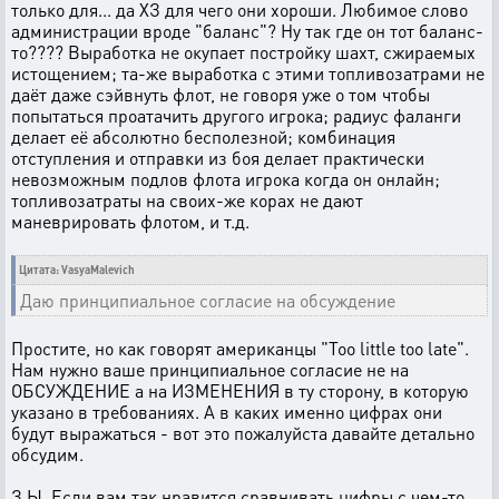
только для... да ХЗ для чего они хороши. Любимое слово
администрации вроде "баланс"? Ну так где он тот баланс-
то???? Выработка не окупает постройку шахт, сжираемых
истощением; та-же выработка с этими топливозатрами не
даёт даже сэйвнуть флот, не говоря уже о том чтобы
попытаться проатачить другого игрока; радиус фаланги
делает её абсолютно бесполезной; комбинация
отступления и отправки из боя делает практически
невозможным подлов флота игрока когда он онлайн;
топливозатраты на своих-же корах не дают
маневрировать флотом, и т.д.
Цитата: VasyaMalevich
Даю принципиальное согласие на обсуждение
Простите, но как говорят американцы "Too little too late".
Нам нужно ваше принципиальное согласие не на
ОБСУЖДЕНИЕ а на ИЗМЕНЕНИЯ в ту сторону, в которую
указано в требованиях. А в каких именно цифрах они
будут выражаться - вот это пожалуйста давайте детально
обсудим.
З.Ы. Если вам так нравится сравнивать цифры с чем-то