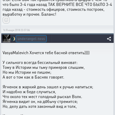
что было 3-4 года назад ТАК ВЕРНИТЕ ВСЁ ЧТО БЫЛО 3-4
года назад - стоимость офицеров, стоимость построек,
выработку и прочее. Баланс!
16 Января 2018 23:57:06
underangel-toss
🌒
VasyaMalevich Хочется тебе басней ответить))))
У сильного всегда бессильный виноват:
Тому в Истории мы тьму примеров слышим,
Но мы Истории не пишем;
А вот о том как в Баснях говорят.
Ягненок в жаркий день зашел к ручью напиться;
И надобно ж беде случиться,
Что около тех мест голодный рыскал Волк.
Ягненка видит он, на до́бычу стремится;
Но, делу дать хотя законный вид и толк,