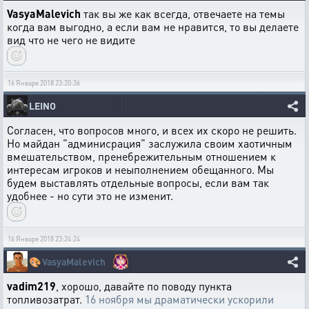
VasyaMalevich
так вы же как всегда, отвечаете на темы
когда вам выгодно, а если вам не нравится, то вы делаете
вид что не чего не видите
16 Января 2018 23:20:36
LEINO
Согласен, что вопросов много, и всех их скоро не решить.
Но майдан "админисрация" заслужила своим хаотичным
вмешательством, пренебрежительным отношением к
интересам игроков и неыполнением обещанного. Мы
будем выставлять отдельные вопросы, если вам так
удобнее - но сути это не изменит.
16 Января 2018 23:24:24
🎨
VasyaMalevich
vadim219
, хорошо, давайте по поводу пункта
топливозатрат.
16 ноября мы драматически ускорили