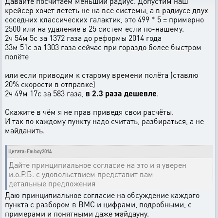
Давайте посчитаем меньший радиус. Допустим наш
крейсер хочет лететь не на все системы, а в радиусе двух
соседних классических галактик, это 499 * 5 = примерно
2500 или на удаление в 25 систем если по-нашему.
2ч 54м 5с за 1372 газа до реформы 2014 года
33м 51с за 1303 газа сейчас при гораздо более быстром
полёте
или если приводим к старому времени полёта (ставлю
20% скорости в отправке)
2ч 49м 17с за 583 газа,
в 2.3 раза дешевле
.
Скажите в чём я не прав приведя свои расчёты.
И так по каждому пункту надо считать, разбираться, а не
майданить.
Цитата: Fatboy2014
Дайте принципиальное согласие на это и я уверен
и.о.Р.Б. с удовольствием представит вам
детальные предложения
Даю принципиальное согласие на обсуждение каждого
пункта с разбором в ВМС и цифрами, подробными, с
примерами и понятными даже
май
дауну.