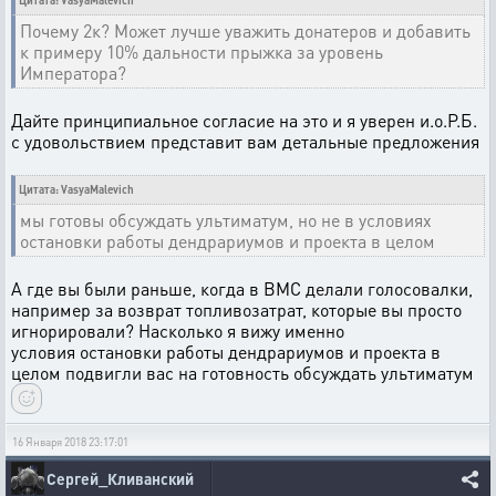
Цитата: VasyaMalevich
Почему 2к? Может лучше уважить донатеров и добавить
к примеру 10% дальности прыжка за уровень
Императора?
Дайте принципиальное согласие на это и я уверен и.о.Р.Б.
с удовольствием представит вам детальные предложения
Цитата: VasyaMalevich
мы готовы обсуждать ультиматум, но не в условиях
остановки работы дендрариумов и проекта в целом
А где вы были раньше, когда в ВМС делали голосовалки,
например за возврат топливозатрат, которые вы просто
игнорировали? Насколько я вижу именно
условия остановки работы дендрариумов и проекта в
целом подвигли вас на готовность обсуждать ультиматум
16 Января 2018 23:17:01
Сергей_Кливанский