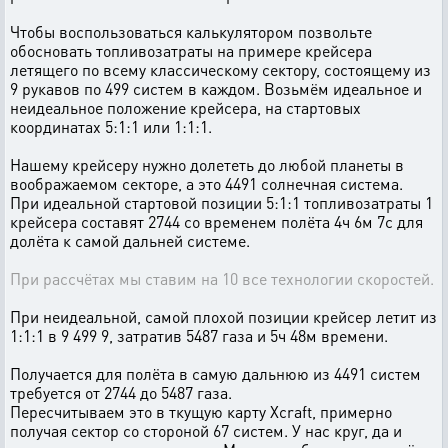
Чтобы воспользоваться калькулятором позвольте
обосновать топливозатраты на примере крейсера
летящего по всему классическому сектору, состоящему из
9 рукавов по 499 систем в каждом. Возьмём идеальное и
неидеальное положение крейсера, на стартовых
координатах 5:1:1 или 1:1:1.
Нашему крейсеру нужно долететь до любой планеты в
воображаемом секторе, а это 4491 солнечная система.
При идеальной стартовой позиции 5:1:1 топливозатраты 1
крейсера составят 2744 со временем полёта 4ч 6м 7с для
долёта к самой дальней системе.
При рассчётах мы ставим на 10 все технологии скоростей.
При неидеальной, самой плохой позиции крейсер летит из
1:1:1 в 9 499 9, затратив 5487 газа и 5ч 48м времени.
Получается для полёта в самую дальнюю из 4491 систем
требуется от 2744 до 5487 газа.
Пересчитываем это в ткущую карту Xcraft, примерно
получая сектор со стороной 67 систем. У нас круг, да и