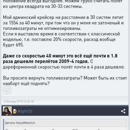
положение всегда выгоднее. Можем грубо считать полёт
из центра квадрата на 30-33 системы.
Мой админский крейсер на расстояние в 30 систем летит
за 1554 за 40 минут, при том что он у меня не заточеный и
топливозатраты не оптимизированы.
Если я выставлю время в соответствии с классической
моделью, т.е. поставлю 20% скорости, расход вообще
будет 695.
Даже со скоростью 40 минут это всё ещё почти в 1.8
раза дешевле перелётов 2009-4 годов.
С
дореформенной скоростью полёт почти в 4 раза дешевле.
Вы просите вернуть топливозатраты? Может быть их стоит
нааборт ещё поднять?
16 Января 2018 23:34:18
🍺
NightZS
Цитата: VasyaMalevich