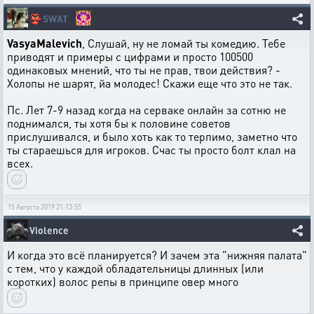
👺
SWAT
VasyaMalevich
, Слушай, ну не ломай ты комедию. Тебе
приводят и примеры с цифрами и просто 100500
одинаковых мнений, что ты не прав, твои действия? -
Холопы не шарят, йа молодес! Скажи еще что это не так.
Пс. Лет 7-9 назад когда на серваке онлайн за сотню не
поднимался, ты хотя бы к половине советов
прислушивался, и было хоть как то терпимо, заметно что
ты стараешься для игроков. Счас ты просто болт клал на
всех.
15 Августа 2019 21:13:55
Violence
И когда это всё планируется? И зачем эта "нижняя палата"
с тем, что у каждой обладательницы длинных (или
коротких) волос репы в принципе овер много