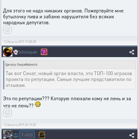
Для этого не надо никаких органов. Пожертвуйте мне
бутылочку пива и забаню нарушителя без всяких
народных депутатов.
12 Августа 2019 19:08:08
👻
k0stepan
Цитата: VasyaMalevich
Так вот Сенат, новый орган власти, это ТОП-100 игроков
проекта по репутации. Самые лучшие представители по
отзывам.
Это по репутации??? Которую плюхали кому не лень и за
что не лень??
12 Августа 2019 20:19:05
T-800
⚖️