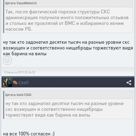
Цитата: VasyaMalevich
Так, после фактической порезки структуры СКС
админисрация получила много положительных отзывов
и столько же проклятий от ВМС и избираемого ихним
насосом РБ.
ну так кто задонатил десятки тысяч на разные уровни скс
возмущен и соответственно нищеброды торжествуют видя
как барина на вилы
13 Августа 2019 20:36:02
⚰️
СваП
Цитата: bank12345
ну так кто задонатил десятки тысяч на разные уровни
скс возмущен и соответственно нищеброды
торжествуют видя как барина на вилы
на все 100% согласен :)