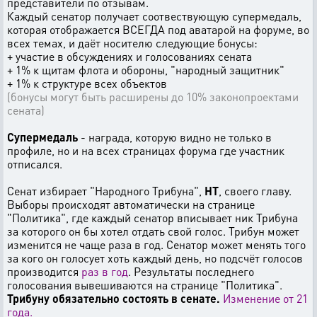
представители по отзывам.
Каждый сенатор получает соотвествующую супермедаль,
которая отображается ВСЕГДА под аватарой на форуме, во
всех темах, и даёт носителю следующие бонусы:
+ участие в обсуждениях и голосованиях сената
+ 1% к щитам флота и обороны, "народный защитник"
+ 1% к структуре всех объектов
(бонусы могут быть расширены до 10% законопроектами
сената)
Супермедаль
- награда, которую видно не только в
профиле, но и на всех страницах форума где участник
отписался.
Сенат избирает "Народного Трибуна",
НТ
, своего главу.
Выборы происходят автоматически на странице
"Политика", где каждый сенатор вписывает ник Трибуна
за которого он бы хотел отдать свой голос. Трибун может
изменится не чаще раза в год. Сенатор может менять того
за кого он голосует хоть каждый день, но подсчёт голосов
производится
раз в год
. Результаты последнего
голосования вывешиваются на странице "Политика".
Трибуну обязательно состоять в сенате.
Изменение от 21
года.