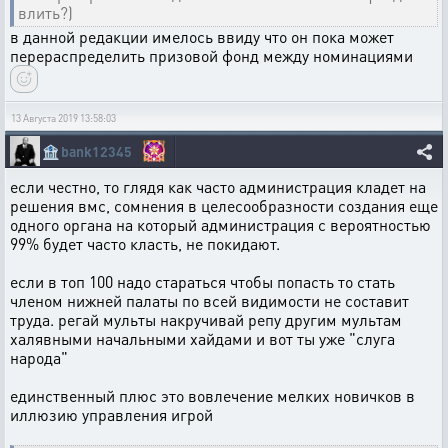
влить?)
в данной редакции имелось ввиду что он пока может
перераспределить призовой фонд между номинациями
13 Августа 2019 13:58:03
🏦
bank12345
если честно, то глядя как часто администрация кладет на
решения вмс, сомнения в целесообразности создания еще
одного органа на который администрация с вероятностью
99% будет часто класть, не покидают.
если в топ 100 надо стараться чтобы попасть то стать
членом нижней палаты по всей видимости не составит
труда. регай мульты накручивай репу другим мультам
халявными начальными хайдами и вот ты уже "слуга
народа"
единственный плюс это вовлечение мелких новичков в
иллюзию управления игрой