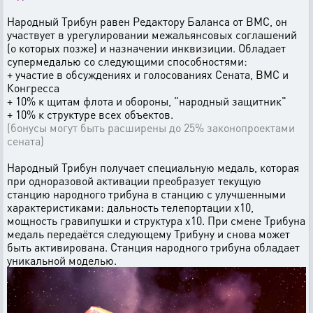
Народный Трибун равен Редактору Баланса от ВМС, он
участвует в урегулировании межальянсовых соглашений
(о которых позже) и назначении инквизиции. Обладает
супермедалью со следующими способностями:
+ участие в обсуждениях и голосованиях Сената, ВМС и
Конгресса
+ 10% к щитам флота и обороны, "народный защитник"
+ 10% к структуре всех объектов.
(бонусы могут быть расширены до 25% законопроектами
сената)
Народный Трибун получает специальную медаль, которая
при одноразовой активации преобразует текущую
станцию народного трибуна в станцию с улучшенными
характеристиками: дальность телепортации х10,
мощность гравипушки и структура х10. При смене Трибуна
медаль передаётся следующему Трибуну и снова может
быть активирована. Станция народного трибуна обладает
уникальной моделью.