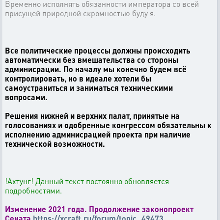
Временно исполнять обязанности императора со всей
присущей природной скромностью буду я.
Все политические процессы должны происходить
автоматически без вмешательства со стороны
админисрации. По началу мы конечно будем всё
контролировать, но в идеале хотели бы
самоустраниться и заниматься техническими
вопросами.
Решения нижней и верхних палат, принятые на
голосованиях и одобренные конгрессом обязательны к
исполнению админисрацией проекта при наличие
технической возможности.
!Ахтунг! Данный текст постоянно обновляется
подробностями.
Изменен
ие
2021 года. Продолжение законопроект
Сената
https://xcraft.ru/forum/topic_49473