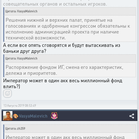
совещательных органов и остальных игроков.
Цитата: VasyaMalevich
Решения нижней и верхних палат, принятые на
голосованиях и одобренные конгрессом обязательны к
исполнению админисрацией проекта при наличие
технической возможности.
А если все опять сговорятся и будут вытаскивать из
баньки друг друга?
Цитата: VasyaMalevich
Распоряжение фондом ИГ, смена его характеристик,
дележа и приоритетов.
Император может в один акк весь миллионный фонд
влить?)
13 Августа 2019 08:53:49
🎨
VasyaMalevich
Цитата: zh259
Император может в один акк весь миллионный фонд