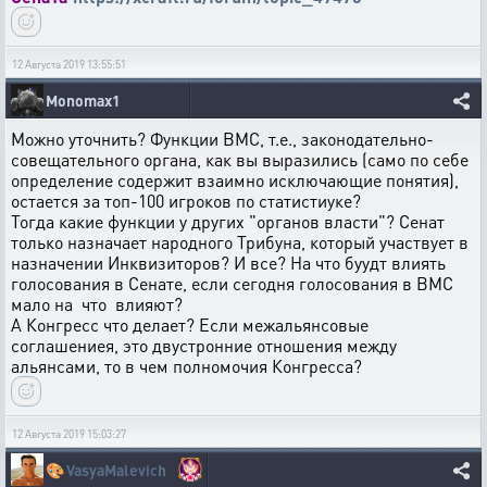
12 Августа 2019 13:55:51
Monomax1
Можно уточнить? Функции ВМС, т.е., законодательно-
совещательного органа, как вы выразились (само по себе
определение содержит взаимно исключающие понятия),
остается за топ-100 игроков по статистиуке?
Тогда какие функции у других "органов власти"? Сенат
только назначает народного Трибуна, который участвует в
назначении Инквизиторов? И все? На что буудт влиять
голосования в Сенате, если сегодня голосования в ВМС
мало на что влияют?
А Конгресс что делает? Если межальянсовые
соглашениея, это двустронние отношения между
альянсами, то в чем полномочия Конгресса?
12 Августа 2019 15:03:27
🎨
VasyaMalevich