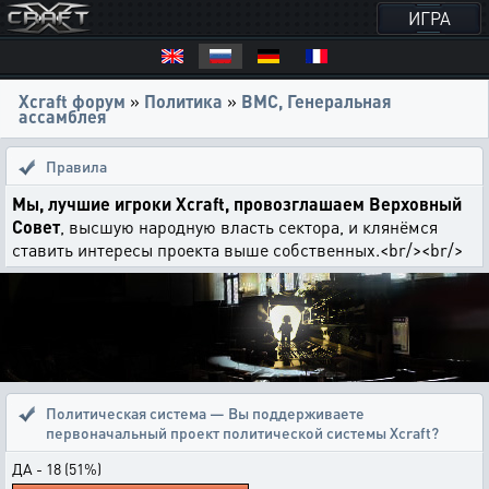
ИГРА
Xcraft форум
»
Политика
»
ВМС, Генеральная
ассамблея
Правила
Мы, лучшие игроки Xcraft, провозглашаем Верховный
Совет
, высшую народную власть сектора, и клянёмся
ставить интересы проекта выше собственных.<br/><br/>
Политическая система — Вы поддерживаете
первоначальный проект политической системы Xcraft?
ДА - 18 (51%)