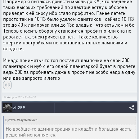
Например я пытаюсь донести мысль до КА, что введение
таких высоких требований по электричеству к обороне
приведет к её сносу ибо стало профитно. Ранее лететь
просто так на 10ПЗ было уделом фанатиков , сейчас 10 ПЗ
это до 40 к лампочек или до 13к владык , что есть лом и бо.
Теперь сносить оборону становится профитно или она не
работает т.к. электричества нет. Такое количество
энергии постройками не поставишь только лампочки и
владыки.
И надо понимать что топ поставит лампочки на свои 300
планетарок и нуб с его одной планетаркой будет в пролете
ведь 300 пз пробивать даже в профит не особо надо а одну
или две запросто и легко
14 Августа 2019 15:16:57
zh259
Цитата: VasyaMalevich
Но вообще-то админисрация не кладёт и большая часть
решений исполняется.