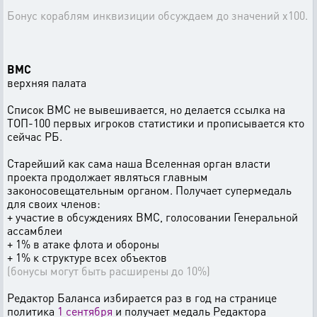
Бонус кораблям инквизиции обсуждаем до значений х100.
ВМС
верхняя палата
Список ВМС не вывешивается, но делается ссылка на
ТОП-100 первых игроков статистики и прописывается кто
сейчас РБ.
Старейший как сама наша Вселенная орган власти
проекта продолжает являться главным
законосовещательным органом. Получает супермедаль
для своих членов:
+ участие в обсуждениях ВМС, голосовании Генеральной
ассамблеи
+ 1% в атаке флота и обороны
+ 1% к структуре всех объектов
(бонусы могут быть расширены до 10%)
Редактор Баланса избирается раз в год на странице
политика
1 сентября
и получает медаль Редактора