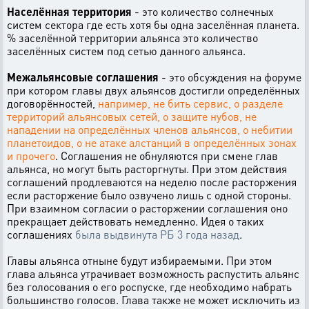
Населённая территория
- это количество солнечных
систем сектора где есть хотя бы одна заселённая планета.
% заселённой территории альянса это количество
заселённых систем под сетью данного альянса.
Межальянсовые соглашения
- это обсуждения на форуме
при котором главы двух альянсов достигли определённых
договорённостей,
например, не бить сервис, о разделе
территорий альянсовых сетей, о защите нубов, не
нападении на определённых членов альянсов, о небитии
планетоидов, о не атаке алстанций в определённых зонах
и прочего
. Соглашения не обнуляются при смене глав
альянса, но могут быть расторгнуты. При этом действия
соглашений продлеваются на неделю после расторжения
если расторжение было озвучено лишь с одной стороны.
При взаимном согласии о расторжении соглашения оно
прекращает действовать немедленно. Идея о таких
соглашениях
была выдвинута РБ 3 года назад
.
Главы альянса отныне будут избираемыми. При этом
глава альянса утрачивает возможность распустить альянс
без голосования о его роспуске, где необходимо набрать
большинство голосов. Глава также не может исключить из