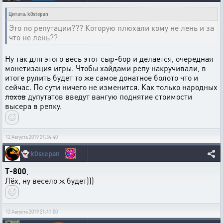
Цитата: k0stepan
Это по репутации??? Которую плюхали кому не лень и за
что не лень??
Ну так для этого весь этот сыр-бор и делается, очередная
монетизация игры. Чтобы хайдами репу накручивали, в
итоге рулить будет то же самое донатное болото что и
сейчас. По сути ничего не изменится. Как только народных
лохов
дупутатов введут вангую поднятие стоимости
высера в репку.
12 Августа 2019 21:34:40
👻
k0stepan
T-800
,
Лёх, ну весело ж будет)))
12 Августа 2019 21:41:00