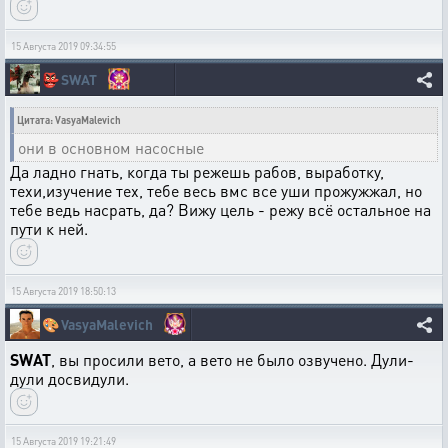
15 Августа 2019 09:34:55
👺
SWAT
Цитата: VasyaMalevich
они в основном насосные
Да ладно гнать, когда ты режешь рабов, выработку,
техи,изучение тех, тебе весь вмс все уши прожужжал, но
тебе ведь насрать, да? Вижу цель - режу всё остальное на
пути к ней.
15 Августа 2019 18:50:13
🎨
VasyaMalevich
SWAT
, вы просили вето, а вето не было озвучено. Дули-
дули досвидули.
15 Августа 2019 19:21:49