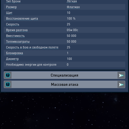
Тип брони
Лёгкая
Размер
Флагман
Щит
10
Восстановление щита
100 %
Скорость
25
Время разгона
05м 00с
Вместимость
50 000
Топливозатраты
50 000
Скорость в бою и свободном полете
25
Блокировка
1
Диаметр
100
Необходимо энергии для контроля
0
Специализация
Массовая атака