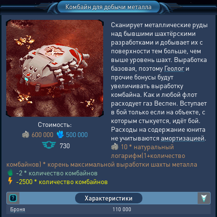
Комбайн для добычи металла
Сканирует металлические руды
над бывшими шахтёрскими
разработками и добывает их с
поверхности тем больше, чем
выше уровень шахт. Выработка
базовая, поэтому
Геолог
и
прочие бонусы будут
увеличивать выработку
комбайна. Как и любой флот
расходует газ Веспен. Вступает
в бой только если на объекте, с
которым стыкуется, идёт бой.
Стоимость:
Расходы на содержание юнита
600 000
500 000
не учитываются
амортизацией
.
730
10 * натуральный
логарифм(1+количество
комбайнов) * корень максимальной выработки шахты металла
-2 * количество комбайнов
-2500 * количество комбайнов
Характеристики
Броня
110 000