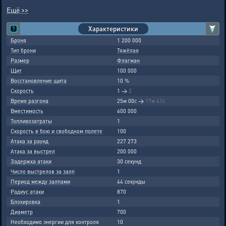
Ещё >>
Характеристики
Броня
1 200 000
Тип брони
Тяжёлая
Размер
Флагман
Щит
100 000
Восстановление щита
10 %
Скорость
1
→
2
Время разгона
25м 00с
→
17м 41с
Вместимость
600 000
Топливозатраты
1
Скорость в бою и свободном полете
100
Атака за раунд
227 273
Атака за выстрел
200 000
Задержка атаки
30 секунд
Число выстрелов за залп
1
Период между залпами
44 секунды
Радиус атаки
870
Блокировка
1
Диаметр
700
Необходимо энергии для контроля
10