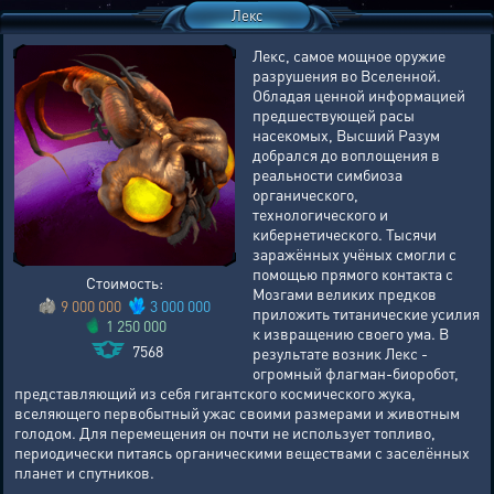
Лекс
Лекс, самое мощное оружие
разрушения во Вселенной.
Обладая ценной информацией
предшествующей расы
насекомых, Высший Разум
добрался до воплощения в
реальности симбиоза
органического,
технологического и
кибернетического. Тысячи
заражённых учёных смогли с
помощью прямого контакта с
Стоимость:
Мозгами великих предков
9 000 000
3 000 000
приложить титанические усилия
1 250 000
к извращению своего ума. В
7568
результате возник Лекс -
огромный флагман-биоробот,
представляющий из себя гигантского космического жука,
вселяющего первобытный ужас своими размерами и животным
голодом. Для перемещения он почти не использует топливо,
периодически питаясь органическими веществами с заселённых
планет и спутников.