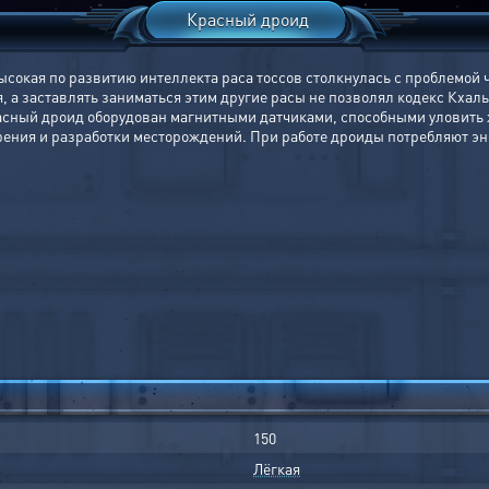
Красный дроид
сокая по развитию интеллекта раса тоссов столкнулась с проблемой ч
, а заставлять заниматься этим другие расы не позволял кодекс Кха
ный дроид оборудован магнитными датчиками, способными уловить ж
урения и разработки месторождений. При работе дроиды потребляют э
150
Лёгкая