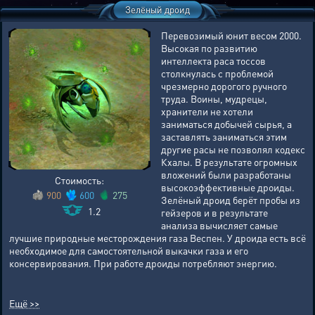
Зелёный дроид
Перевозимый юнит весом 2000.
Высокая по развитию
интеллекта раса тоссов
столкнулась с проблемой
чрезмерно дорогого ручного
труда. Воины, мудрецы,
хранители не хотели
заниматься добычей сырья, а
заставлять заниматься этим
другие расы не позволял кодекс
Кхалы. В результате огромных
вложений были разработаны
Стоимость:
высокоэффективные дроиды.
900
600
275
Зелёный дроид берёт пробы из
1.2
гейзеров и в результате
анализа вычисляет самые
лучшие природные месторождения газа Веспен. У дроида есть всё
необходимое для самостоятельной выкачки газа и его
консервирования. При работе дроиды потребляют энергию.
Ещё >>